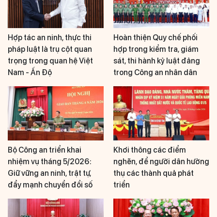
Hợp tác an ninh, thực thi
Hoàn thiện Quy chế phối
pháp luật là trụ cột quan
hợp trong kiểm tra, giám
trọng trong quan hệ Việt
sát, thi hành kỷ luật đảng
Nam - Ấn Độ
trong Công an nhân dân
Bộ Công an triển khai
Khơi thông các điểm
nhiệm vụ tháng 5/2026:
nghẽn, để người dân hưởng
Giữ vững an ninh, trật tự,
thụ các thành quả phát
đẩy mạnh chuyển đổi số
triển