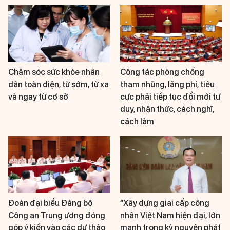
Chăm sóc sức khỏe nhân
Công tác phòng chống
dân toàn diện, từ sớm, từ xa
tham nhũng, lãng phí, tiêu
và ngay từ cơ sở
cực phải tiếp tục đổi mới tư
duy, nhận thức, cách nghĩ,
cách làm
Đoàn đại biểu Đảng bộ
“Xây dựng giai cấp công
Công an Trung ương đóng
nhân Việt Nam hiện đại, lớn
góp ý kiến vào các dự thảo
mạnh trong kỷ nguyên phát