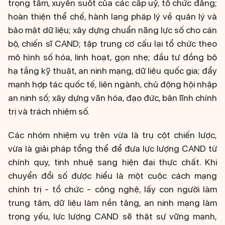
trọng tâm, xuyên suốt của các cấp uỷ, tổ chức đảng;
hoàn thiện thể chế, hành lang pháp lý về quản lý và
bảo mật dữ liệu; xây dựng chuẩn năng lực số cho cán
bộ, chiến sĩ CAND; tập trung cơ cấu lại tổ chức theo
mô hình số hóa, linh hoạt, gọn nhẹ; đầu tư đồng bộ
hạ tầng kỹ thuật, an ninh mạng, dữ liệu quốc gia; đẩy
mạnh hợp tác quốc tế, liên ngành, chủ động hội nhập
an ninh số; xây dựng văn hóa, đạo đức, bản lĩnh chính
trị và trách nhiệm số.
Các nhóm nhiệm vụ trên vừa là trụ cột chiến lược,
vừa là giải pháp tổng thể để đưa lực lượng CAND từ
chính quy, tinh nhuệ sang hiện đại thực chất. Khi
chuyển đổi số được hiểu là một cuộc cách mạng
chính trị - tổ chức - công nghệ, lấy con người làm
trung tâm, dữ liệu làm nền tảng, an ninh mạng làm
trọng yếu, lực lượng CAND sẽ thật sự vững mạnh,