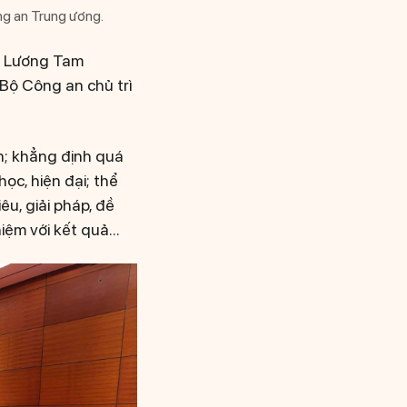
ng an Trung ương.
ng Lương Tam
 Bộ Công an chủ trì
ện; khẳng định quá
ọc, hiện đại; thể
êu, giải pháp, đề
ệm với kết quả...