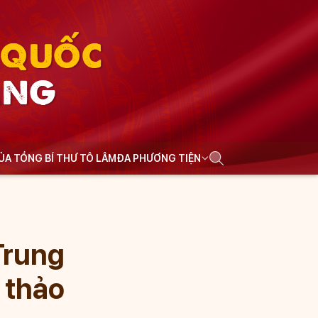
N QUỐC
ẢNG
CỦA TỔNG BÍ THƯ TÔ LÂM
ĐA PHƯƠNG TIỆN
Trung
 thảo