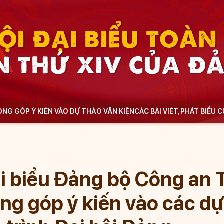
ỘI ĐẠI BIỂU TOÀ
N THỨ XIV CỦA Đ
NG GÓP Ý KIẾN VÀO DỰ THẢO VĂN KIỆN
CÁC BÀI VIẾT, PHÁT BIỂU 
i biểu Đảng bộ Công an 
ng góp ý kiến vào các dự