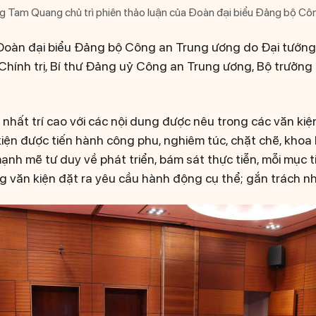
 Tam Quang chủ trì phiên thảo luận của Đoàn đại biểu Đảng bộ Cô
, Đoàn đại biểu Đảng bộ Công an Trung ương do Đại tướ
Chính trị, Bí thư Đảng uỷ Công an Trung ương, Bộ trưởng
 nhất trí cao với các nội dung được nêu trong các văn ki
kiện được tiến hành công phu, nghiêm túc, chặt chẽ, khoa h
mạnh mẽ tư duy về phát triển, bám sát thực tiễn, mỗi mục ti
 văn kiện đặt ra yêu cầu hành động cụ thể; gắn trách nhi