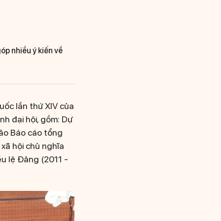
p nhiều ý kiến về
quốc lần thứ XIV của
ình đại hội, gồm: Dự
hảo Báo cáo tổng
 xã hội chủ nghĩa
u lệ Đảng (2011 -