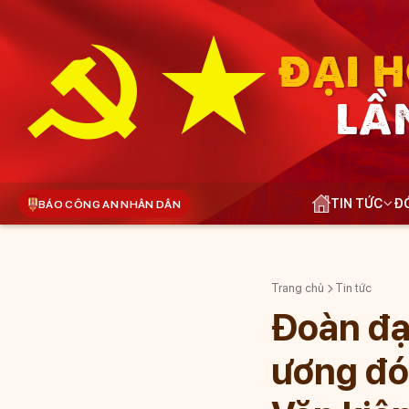
ĐẠI H
LẦ
TIN TỨC
ĐÓ
BÁO CÔNG AN NHÂN DÂN
Trang chủ
Tin tức
Đoàn đạ
ương đó