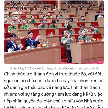
Bộ trưởng Lương Tam Quang và các đại biểu tham dự buổi lễ.
Chính thức trở thành đơn vị trực thuộc Bộ, với đội
ngũ cán bộ chủ chốt được tin cậy, lựa chọn trên cơ
sở đánh giá thấu đáo về năng lực, tinh thần trách
nhiệm; với sự tăng cường tiềm lực đáng kể từ việc
tiếp nhận quyền đại diện chủ sở hữu vốn Nhà nước
tại FPT Telecom, GTEL đang đứng trước thời điểm