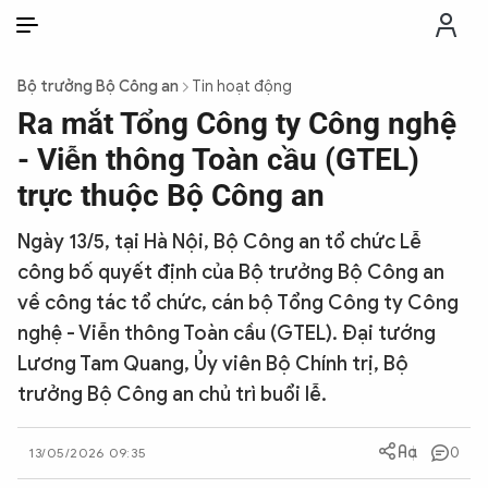
VI
VI
EN
Bộ trưởng Bộ Công an
Tin hoạt động
THỜI SỰ
Ra mắt Tổng Công ty Công nghệ
- Viễn thông Toàn cầu (GTEL)
CHỐNG DIỄN BIẾN HÒA BÌNH
trực thuộc Bộ Công an
Ngày 13/5, tại Hà Nội, Bộ Công an tổ chức Lễ
CÔNG AN TRONG LÒNG DÂN
công bố quyết định của Bộ trưởng Bộ Công an
về công tác tổ chức, cán bộ Tổng Công ty Công
XÃ HỘI
nghệ - Viễn thông Toàn cầu (GTEL). Đại tướng
Lương Tam Quang, Ủy viên Bộ Chính trị, Bộ
PHÁP LUẬT
trưởng Bộ Công an chủ trì buổi lễ.
CÔNG NGHỆ
0
13/05/2026 09:35