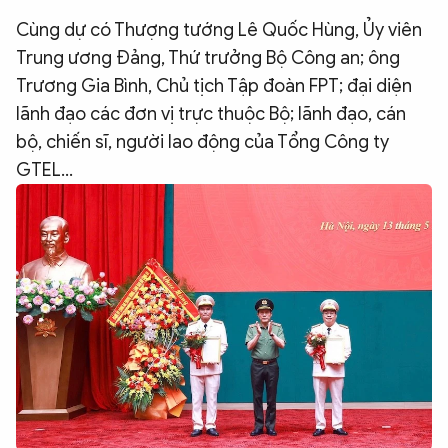
QUỐC TẾ
Cùng dự có Thượng tướng Lê Quốc Hùng, Ủy viên
Trung ương Đảng, Thứ trưởng Bộ Công an; ông
Trương Gia Bình, Chủ tịch Tập đoàn FPT; đại diện
VĂN HÓA - THỂ THAO
lãnh đạo các đơn vị trực thuộc Bộ; lãnh đạo, cán
bộ, chiến sĩ, người lao động của Tổng Công ty
BẠN ĐỌC & CAND
GTEL…
ĐA PHƯƠNG TIỆN
eMagazine
Podcast
Video
Ảnh
Infographic
Chuyên trang
An ninh thế giới
Văn nghệ Công an
Chuyên đề