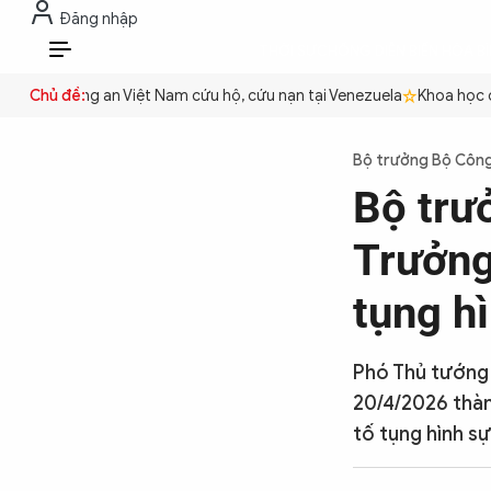
Đăng nhập
THỜI SỰ
CHỐNG DIỄN BIẾN HÒA B
VI
yền
Chủ đề:
Công an Việt Nam cứu hộ, cứu nạn tại Venezuela
Khoa học cơ 
THỜI SỰ
Bộ trưởng Bộ Công
Bộ trư
CHỐNG DIỄN BIẾN HÒA BÌNH
Trưởng
CÔNG AN TRONG LÒNG DÂN
tụng h
XÃ HỘI
Phó Thủ tướng
20/4/2026 thàn
tố tụng hình sự
PHÁP LUẬT