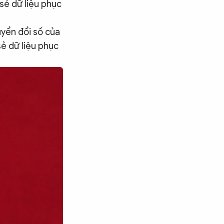
 sẻ dữ liệu phục
uyển đổi số của
sẻ dữ liệu phục