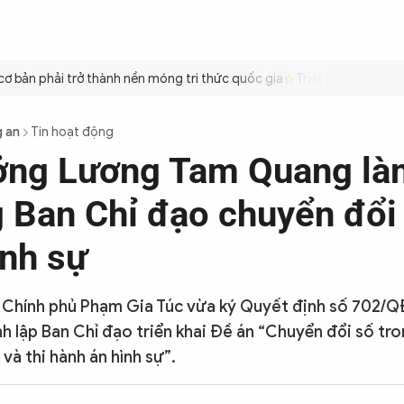
ÌNH
CÔNG AN TRONG LÒNG DÂN
XÃ HỘI
PHÁP LUẬT
QUỐC TẾ
VĂN HÓA - 
bản phải trở thành nền móng tri thức quốc gia
Triệt để tiết kiệm x
 an
Tin hoạt động
ởng Lương Tam Quang là
 Ban Chỉ đạo chuyển đổi 
ình sự
 Chính phủ Phạm Gia Túc vừa ký Quyết định số 702/
h lập Ban Chỉ đạo triển khai Đề án “Chuyển đổi số tr
 và thi hành án hình sự”.