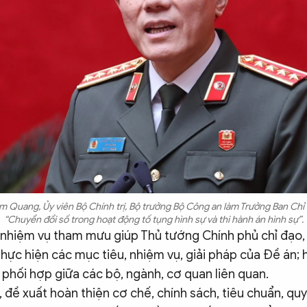
 Quang, Ủy viên Bộ Chính trị, Bộ trưởng Bộ Công an làm Trưởng Ban Chỉ 
“Chuyển đổi số trong hoạt động tố tụng hình sự và thi hành án hình sự”.
 nhiệm vụ tham mưu giúp Thủ tướng Chính phủ chỉ đạo,
 thực hiện các mục tiêu, nhiệm vụ, giải pháp của Đề án;
phối hợp giữa các bộ, ngành, cơ quan liên quan.
, đề xuất hoàn thiện cơ chế, chính sách, tiêu chuẩn, qu