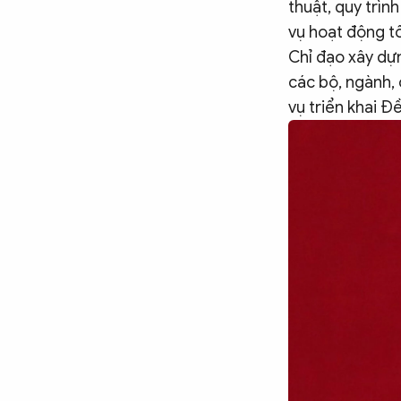
thuật, quy trìn
vụ hoạt động tố
Chỉ đạo xây dựn
các bộ, ngành, 
vụ triển khai Đề