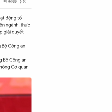
0
oạt động tố
liên ngành, thực
p giải quyết
g Bộ Công an
g Bộ Công an
 phòng Cơ quan