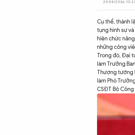
21/04/2026 10:2
CÔNG NGHỆ
Cụ thể, thành l
tụng hình sự và
QUỐC TẾ
hiện chức năng 
những công việc
VĂN HÓA - THỂ THAO
Trong đó, Đại 
làm Trưởng Ban
Thượng tướng N
BẠN ĐỌC & CAND
làm Phó Trưởng
CSĐT Bộ Công a
ĐA PHƯƠNG TIỆN
eMagazine
Podcast
Video
Ảnh
Infographic