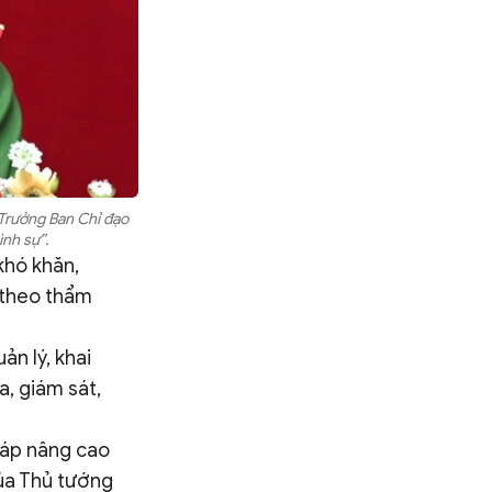
Trưởng Ban Chỉ đạo
ình sự”.
khó khăn,
 theo thẩm
ản lý, khai
a, giám sát,
pháp nâng cao
của Thủ tướng
Tìm kiếm