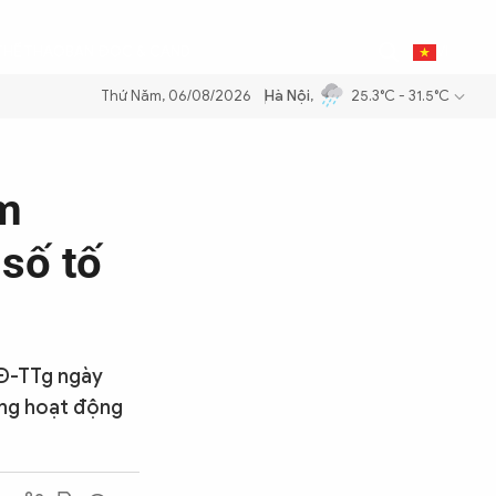
0
THỂ THAO
BẠN ĐỌC & CAND
VI
Thứ Năm, 06/08/2026
Hà Nội
,
25.3°C - 31.5°C
ăng dầu để đảm bảo an ninh năng lượng quốc gia
Thực hiện Nghị quyế
m
số tố
QĐ-TTg ngày
ong hoạt động