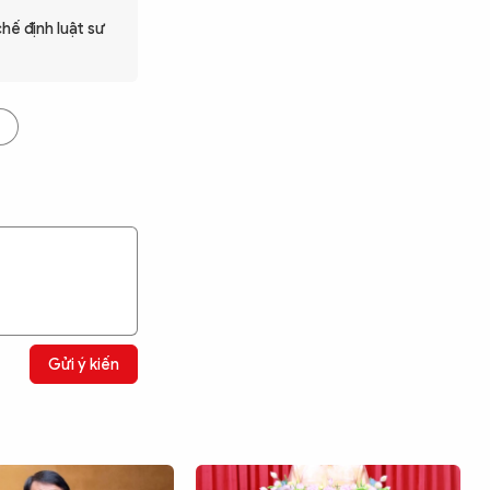
hế định luật sư
Gửi ý kiến