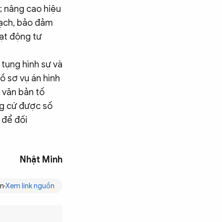
; nâng cao hiệu
 bạch, bảo đảm
oạt động tư
tụng hình sự và
hồ sơ vụ án hình
 văn bản tố
ứng cứ được số
 để đối
Nhật Minh
vn
Xem link nguồn