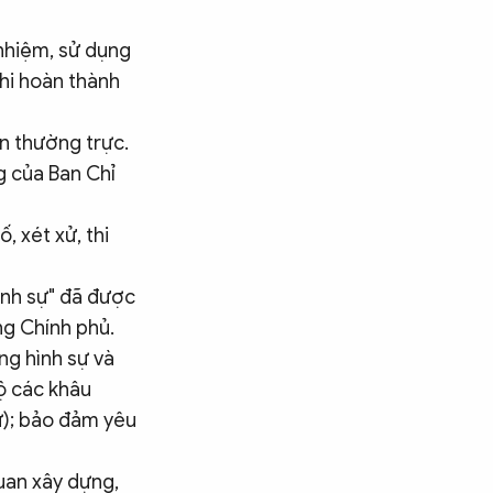
 nhiệm, sử dụng
khi hoàn thành
n thường trực.
g của Ban Chỉ
, xét xử, thi
ình sự" đã được
g Chính phủ.
ụng hình sự và
bộ các khâu
sự); bảo đảm yêu
uan xây dựng,