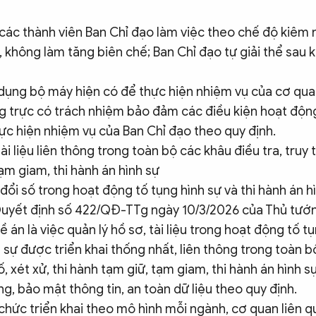
 các thành viên Ban Chỉ đạo làm việc theo chế độ kiêm
 không làm tăng biên chế; Ban Chỉ đạo tự giải thể sau 
dụng bộ máy hiện có để thực hiện nhiệm vụ của cơ qua
 trực có trách nhiệm bảo đảm các điều kiện hoạt độn
ực hiện nhiệm vụ của Ban Chỉ đạo theo quy định.
ài liệu liên thông trong toàn bộ các khâu điều tra, truy tố
ạm giam, thi hành án hình sự
ổi số trong hoạt động tố tụng hình sự và thi hành án h
Quyết định số 422/QĐ-TTg ngày 10/3/2026 của Thủ tướn
 án là việc quản lý hồ sơ, tài liệu trong hoạt động tố t
h sự được triển khai thống nhất, liên thông trong toàn 
tố, xét xử, thi hành tạm giữ, tạm giam, thi hành án hình 
g, bảo mật thông tin, an toàn dữ liệu theo quy định.
chức triển khai theo mô hình mỗi ngành, cơ quan liên q