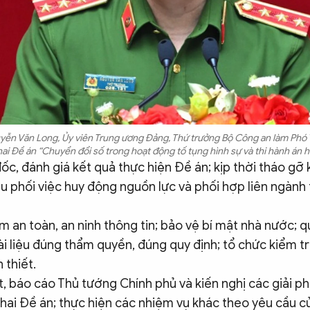
ễn Văn Long, Ủy viên Trung ương Đảng, Thứ trưởng Bộ Công an làm Phó 
hai Đề án “Chuyển đổi số trong hoạt động tố tụng hình sự và thi hành án h
ốc, đánh giá kết quả thực hiện Đề án; kịp thời tháo gỡ 
u phối việc huy động nguồn lực và phối hợp liên ngành
 an toàn, an ninh thông tin; bảo vệ bí mật nhà nước; qu
ài liệu đúng thẩm quyền, đúng quy định; tổ chức kiểm tr
 thiết.
t, báo cáo Thủ tướng Chính phủ và kiến nghị các giải 
khai Đề án; thực hiện các nhiệm vụ khác theo yêu cầu 