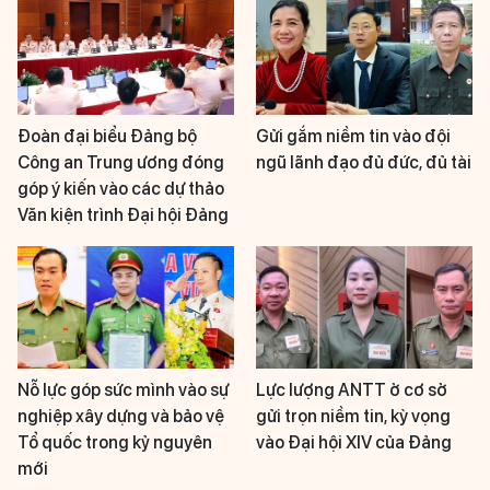
Đoàn đại biểu Đảng bộ
Gửi gắm niềm tin vào đội
Công an Trung ương đóng
ngũ lãnh đạo đủ đức, đủ tài
góp ý kiến vào các dự thảo
Văn kiện trình Đại hội Đảng
Nỗ lực góp sức mình vào sự
Lực lượng ANTT ở cơ sở
nghiệp xây dựng và bảo vệ
gửi trọn niềm tin, kỳ vọng
Tổ quốc trong kỷ nguyên
vào Đại hội XIV của Đảng
mới