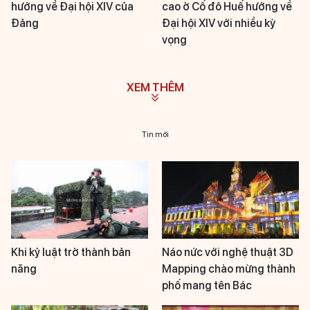
hướng về Đại hội XIV của
cao ở Cố đô Huế hướng về
Đảng
Đại hội XIV với nhiều kỳ
vọng
XEM THÊM
Tin mới
Khi kỷ luật trở thành bản
Náo nức với nghệ thuật 3D
năng
Mapping chào mừng thành
phố mang tên Bác