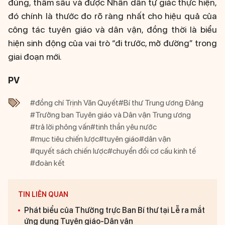
đúng, thấm sâu và được Nhân dân tự giác thực hiện,
đó chính là thước đo rõ ràng nhất cho hiệu quả của
công tác tuyên giáo và dân vận, đồng thời là biểu
hiện sinh động của vai trò “đi trước, mở đường” trong
giai đoạn mới.
PV
#đồng chí Trịnh Văn Quyết
#Bí thư Trung ương Đảng
#Trưởng ban Tuyên giáo và Dân vận Trung ương
#trả lời phỏng vấn
#tinh thần yêu nước
#mục tiêu chiến lược
#tuyên giáo
#dân vận
#quyết sách chiến lược
#chuyển đổi cơ cấu kinh tế
#đoàn kết
TIN LIÊN QUAN
Phát biểu của Thường trực Ban Bí thư tại Lễ ra mắt
ứng dụng Tuyên giáo-Dân vận