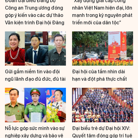
Đoàn đại biểu Đảng bộ
“Xây dựng giai cấp công
Công an Trung ương đóng
nhân Việt Nam hiện đại, lớn
góp ý kiến vào các dự thảo
mạnh trong kỷ nguyên phát
Văn kiện trình Đại hội Đảng
triển mới của dân tộc”
Gửi gắm niềm tin vào đội
Đại hội của tầm nhìn dài
ngũ lãnh đạo đủ đức, đủ tài
hạn và đột phá thực chất
Nỗ lực góp sức mình vào sự
Đại biểu trẻ dự Đại hội XIV:
nghiệp xây dựng và bảo vệ
Quyết tâm đóng góp trí tuệ