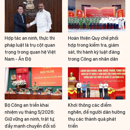
Hợp tác an ninh, thực thi
Hoàn thiện Quy chế phối
pháp luật là trụ cột quan
hợp trong kiểm tra, giám
trọng trong quan hệ Việt
sát, thi hành kỷ luật đảng
Nam - Ấn Độ
trong Công an nhân dân
Bộ Công an triển khai
Khơi thông các điểm
nhiệm vụ tháng 5/2026:
nghẽn, để người dân hưởng
Giữ vững an ninh, trật tự,
thụ các thành quả phát
đẩy mạnh chuyển đổi số
triển