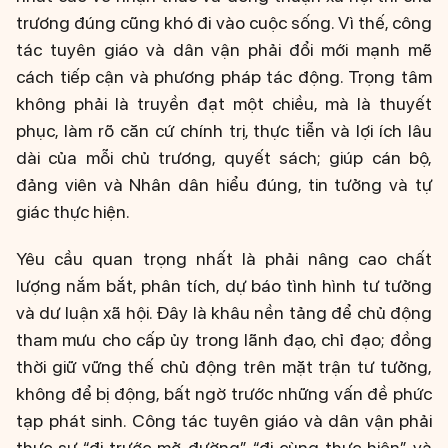
trương đúng cũng khó đi vào cuộc sống. Vì thế, công
tác tuyên giáo và dân vận phải đổi mới mạnh mẽ
cách tiếp cận và phương pháp tác động. Trọng tâm
không phải là truyền đạt một chiều, mà là thuyết
phục, làm rõ căn cứ chính trị, thực tiễn và lợi ích lâu
dài của mỗi chủ trương, quyết sách; giúp cán bộ,
đảng viên và Nhân dân hiểu đúng, tin tưởng và tự
giác thực hiện.
Yêu cầu quan trọng nhất là phải nâng cao chất
lượng nắm bắt, phân tích, dự báo tình hình tư tưởng
và dư luận xã hội. Đây là khâu nền tảng để chủ động
tham mưu cho cấp ủy trong lãnh đạo, chỉ đạo; đồng
thời giữ vững thế chủ động trên mặt trận tư tưởng,
không để bị động, bất ngờ trước những vấn đề phức
tạp phát sinh. Công tác tuyên giáo và dân vận phải
thực sự “đi trước mở đường”, “đi cùng thực hiện” và