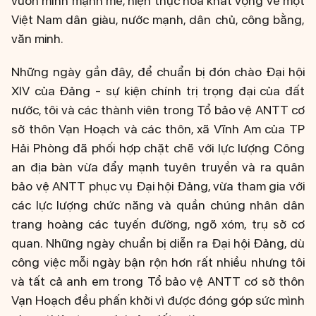
vươn mình mạnh mẽ, hiện thực hóa khát vọng về một
Việt Nam dân giàu, nước mạnh, dân chủ, công bằng,
văn minh.
Những ngày gần đây, để chuẩn bị đón chào Đại hội
XIV của Đảng - sự kiện chính trị trọng đại của đất
nước, tôi và các thành viên trong Tổ bảo vệ ANTT cơ
sở thôn Vạn Hoạch và các thôn, xã Vĩnh Am của TP
Hải Phòng đã phối hợp chặt chẽ với lực lượng Công
an địa bàn vừa đẩy mạnh tuyên truyền và ra quân
bảo vệ ANTT phục vụ Đại hội Đảng, vừa tham gia với
các lực lượng chức năng và quần chúng nhân dân
trang hoàng các tuyến đường, ngõ xóm, trụ sở cơ
quan. Những ngày chuẩn bị diễn ra Đại hội Đảng, dù
công việc mỗi ngày bận rộn hơn rất nhiều nhưng tôi
và tất cả anh em trong Tổ bảo vệ ANTT cơ sở thôn
Vạn Hoạch đều phấn khởi vì được đóng góp sức mình