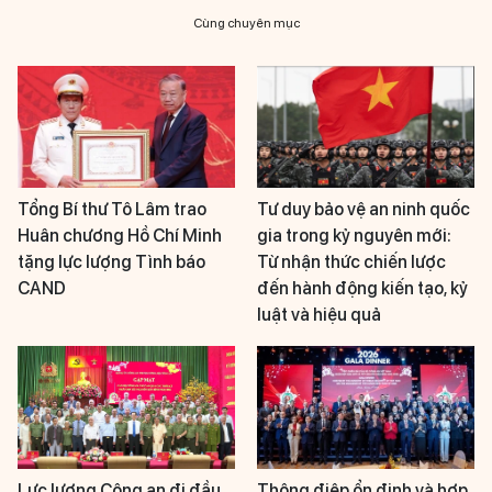
Cùng chuyên mục
Tổng Bí thư Tô Lâm trao
Tư duy bảo vệ an ninh quốc
Huân chương Hồ Chí Minh
gia trong kỷ nguyên mới:
tặng lực lượng Tình báo
Từ nhận thức chiến lược
CAND
đến hành động kiến tạo, kỷ
luật và hiệu quả
Lực lượng Công an đi đầu
Thông điệp ổn định và hợp