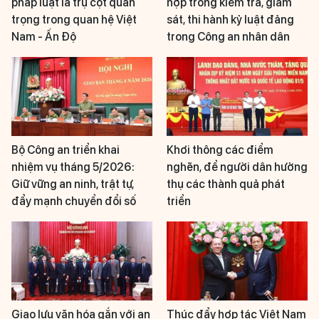
pháp luật là trụ cột quan
hợp trong kiểm tra, giám
trọng trong quan hệ Việt
sát, thi hành kỷ luật đảng
Nam - Ấn Độ
trong Công an nhân dân
Bộ Công an triển khai
Khơi thông các điểm
nhiệm vụ tháng 5/2026:
nghẽn, để người dân hưởng
Giữ vững an ninh, trật tự,
thụ các thành quả phát
đẩy mạnh chuyển đổi số
triển
Giao lưu văn hóa gắn với an
Thúc đẩy hợp tác Việt Nam