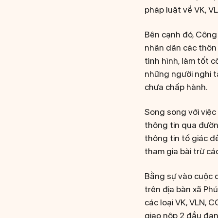
pháp luật về VK, V
​Bên cạnh đó, Công
nhân dân các thôn 
tình hình, làm tốt 
những người nghi t
chưa chấp hành.
Song song với việc
thông tin qua đườ
thông tin tố giác 
tham gia bài trừ cá
​Bằng sự vào cuộc q
trên địa bàn xã Ph
các loại VK, VLN, C
giao nộp 2 đầu đạn