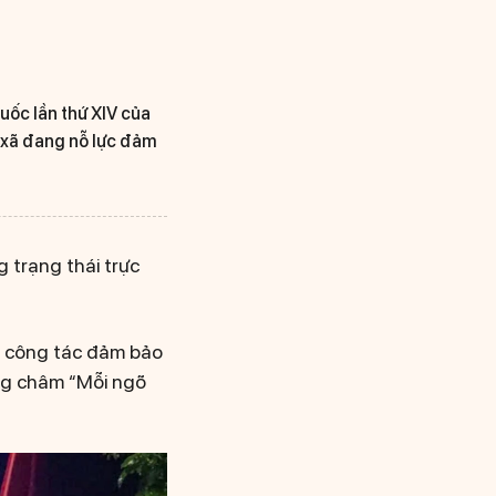
quốc lần thứ XIV của
n xã đang nỗ lực đảm
 trạng thái trực
, công tác đảm bảo
ơng châm “Mỗi ngõ