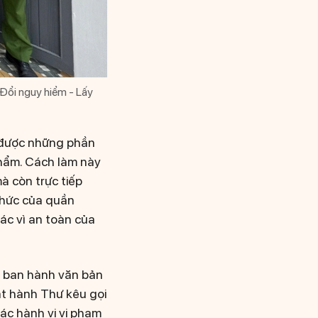
“Đổi nguy hiểm - Lấy
ận được những phần
phẩm. Cách làm này
à còn trực tiếp
thức của quần
ác vì an toàn của
h ban hành văn bản
át hành Thư kêu gọi
ác hành vi vi phạm