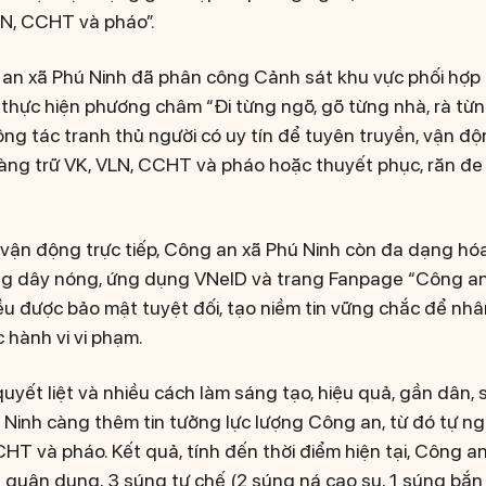
LN, CCHT và pháo”.
 an xã Phú Ninh đã phân công Cảnh sát khu vực phối hợp 
thực hiện phương châm “Đi từng ngõ, gõ từng nhà, rà từ
công tác tranh thủ người có uy tín để tuyên truyền, vận độn
àng trữ VK, VLN, CCHT và pháo hoặc thuyết phục, răn đ
 vận động trực tiếp, Công an xã Phú Ninh còn đa dạng hó
ng dây nóng, ứng dụng VNeID và trang Fanpage “Công an 
đều được bảo mật tuyệt đối, tạo niềm tin vững chắc để nhâ
c hành vi vi phạm.
uyết liệt và nhiều cách làm sáng tạo, hiệu quả, gần dân, 
ú Ninh càng thêm tin tưởng lực lượng Công an, từ đó tự n
CHT và pháo. Kết quả, tính đến thời điểm hiện tại, Công 
 quân dụng, 3 súng tự chế (2 súng ná cao su, 1 súng bắn 