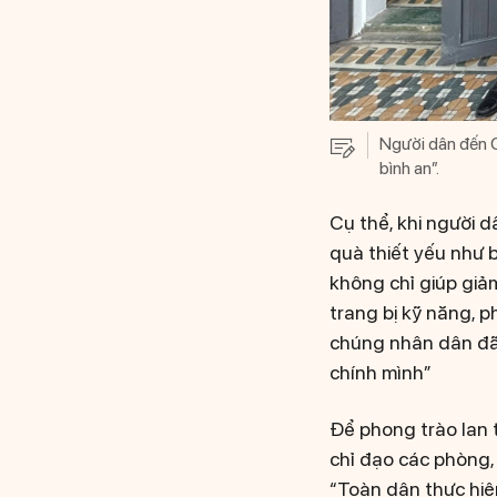
Người dân đến C
bình an”.
​Cụ thể, khi người 
quà thiết yếu như 
không chỉ giúp giảm
trang bị kỹ năng, 
chúng nhân dân đã 
chính mình”
Để phong trào lan
chỉ đạo các phòng,
“Toàn dân thực hiệ