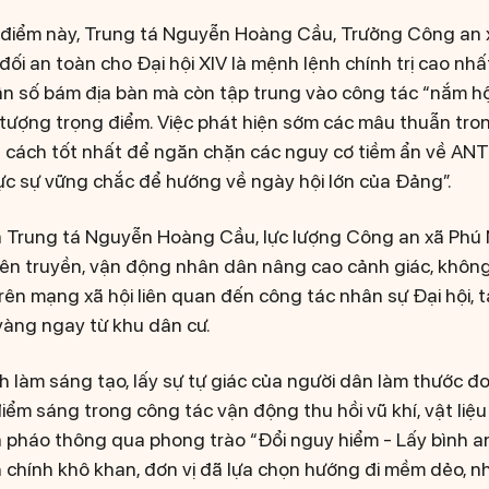
 điểm này, Trung tá Nguyễn Hoàng Cầu, Trưởng Công an 
 đối an toàn cho Đại hội XIV là mệnh lệnh chính trị cao nh
n số bám địa bàn mà còn tập trung vào công tác “nắm hộ
i tượng trọng điểm. Việc phát hiện sớm các mâu thuẫn tr
 là cách tốt nhất để ngăn chặn các nguy cơ tiềm ẩn về ANT
hực sự vững chắc để hướng về ngày hội lớn của Đảng”.
a Trung tá Nguyễn Hoàng Cầu, lực lượng Công an xã Phú 
ên truyền, vận động nhân dân nâng cao cảnh giác, không
trên mạng xã hội liên quan đến công tác nhân sự Đại hội,
vàng ngay từ khu dân cư.
h làm sáng tạo, lấy sự tự giác của người dân làm thước đ
iểm sáng trong công tác vận động thu hồi vũ khí, vật liệu
 pháo thông qua phong trào “Đổi nguy hiểm - Lấy bình an
 chính khô khan, đơn vị đã lựa chọn hướng đi mềm dẻo, nh