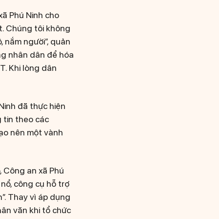
xã Phú Ninh cho
ất. Chúng tôi không
, nắm người”, quản
ong nhân dân để hóa
T. Khi lòng dân
Ninh đã thực hiện
 tin theo các
 tạo nên một vành
o, Công an xã Phú
 nổ, công cụ hỗ trợ
”. Thay vì áp dụng
ân văn khi tổ chức