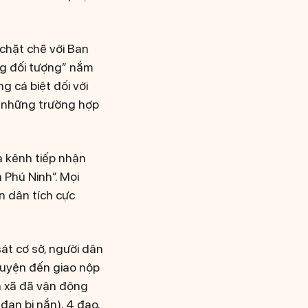
chặt chẽ với Ban
ng đối tượng” nắm
g cá biệt đối với
e những trường hợp
a kênh tiếp nhận
Phú Ninh”. Mọi
n dân tích cực
sát cơ sở, người dân
guyện đến giao nộp
an xã đã vận động
đạn bi nắn), 4 đao,