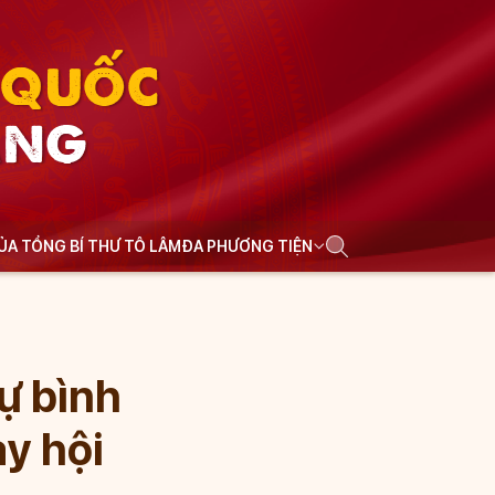
N QUỐC
ẢNG
CỦA TỔNG BÍ THƯ TÔ LÂM
ĐA PHƯƠNG TIỆN
ự bình
y hội