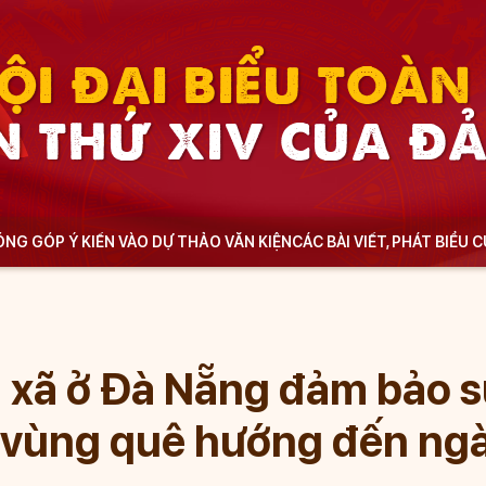
ỘI ĐẠI BIỂU TOÀ
N THỨ XIV CỦA Đ
NG GÓP Ý KIẾN VÀO DỰ THẢO VĂN KIỆN
CÁC BÀI VIẾT, PHÁT BIỂU 
 xã ở Đà Nẵng đảm bảo s
 vùng quê hướng đến ngà