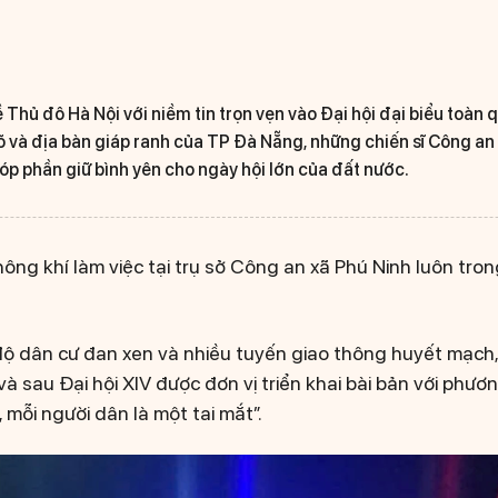
Thủ đô Hà Nội với niềm tin trọn vẹn vào Đại hội đại biểu toàn 
õ và địa bàn giáp ranh của TP Đà Nẵng, những chiến sĩ Công a
óp phần giữ bình yên cho ngày hội lớn của đất nước.
ng khí làm việc tại trụ sở Công an xã Phú Ninh luôn trong
độ dân cư đan xen và nhiều tuyến giao thông huyết mạch
à sau Đại hội XIV được đơn vị triển khai bài bản với phư
, mỗi người dân là một tai mắt”.