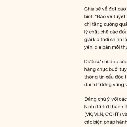
Chia sẻ về đợt cao
biết: “Bảo vệ tuyệt
chỉ tăng cường quâ
lý chặt chẽ các đố
giải kịp thời chính
yên, địa bàn mới t
Dưới sự chỉ đạo củ
hàng chục buổi tuy
thông tin xấu độc 
đai tư tưởng vững 
Đáng chú ý, với các
Ninh đã trở thành đ
(VK, VLN, CCHT) và
các biện pháp hành