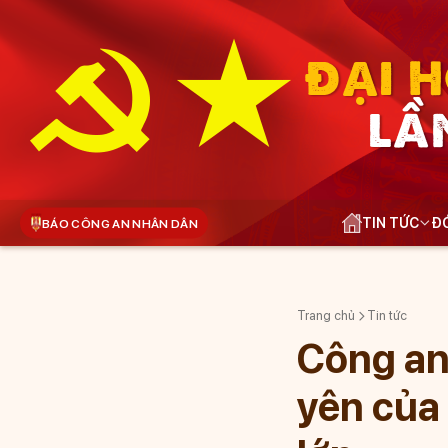
ĐẠI H
LẦ
TIN TỨC
ĐÓ
BÁO CÔNG AN NHÂN DÂN
Trang chủ
Tin tức
Công an
yên của