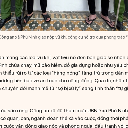
ông an xã Phú Ninh giao nộp vũ khí, công cụ hỗ trợ qua phong trào 
dân mang các loại vũ khí, vật liệu nổ đến bàn giao sẽ nh
bình chữa cháy, mũ bảo hiểm, đồ gia dụng hoặc nhu yếu 
 thiểu rủi ro từ các loại “hàng nóng” tàng trữ trong dân m
phương tiện bảo vệ an toàn cho cộng đồng. Qua đó, nhận 
chuyển đổi mạnh mẽ từ “sợ bị xử lý” sang tinh thần “tự gi
 tỏa sâu rộng, Công an xã đã tham mưu UBND xã Phú Nin
 cơ quan, ban, ngành đoàn thể xã vào cuộc, đồng thời ph
n cuộc vận động giao nộp và phòng ngừa, đấu tranh với c