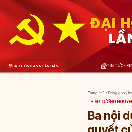
ĐẠI H
LẦ
TIN TỨC
ĐÓ
BÁO CÔNG AN NHÂN DÂN
Trang chủ
Đóng góp ý ki
THIẾU TƯỚNG NGUYỄN
Ba nội 
quyết c