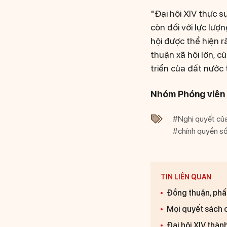
"Đại hội XIV thực 
còn đối với lực lư
hội được thể hiện r
thuận xã hội lớn, 
triển của đất nước
Nhóm Phóng viên 
#Nghị quyết củ
#chính quyền s
TIN LIÊN QUAN
Đồng thuận, phấn
Mọi quyết sách 
Đại hội XIV thàn