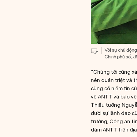
Với sự chủ động
Chính phủ số, x
"Chúng tôi cũng xác
nên quán triệt và 
củng cố niềm tin c
vệ ANTT và bảo vệ 
Thiếu tướng Nguyễn
dưới sự lãnh đạo c
trưởng, Công an tỉ
đảm ANTT trên địa 