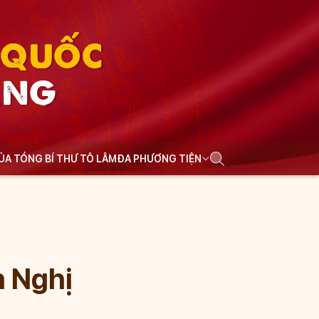
N QUỐC
ẢNG
CỦA TỔNG BÍ THƯ TÔ LÂM
ĐA PHƯƠNG TIỆN
n Nghị