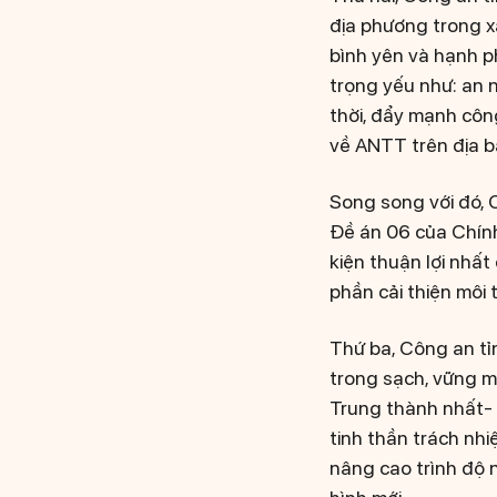
địa phương trong xâ
bình yên và hạnh p
trọng yếu như: an n
thời, đẩy mạnh côn
về ANTT trên địa b
Song song với đó, C
Đề án 06 của Chính
kiện thuận lợi nhấ
phần cải thiện môi 
Thứ ba, Công an tỉn
trong sạch, vững mạ
Trung thành nhất- 
tinh thần trách nh
nâng cao trình độ 