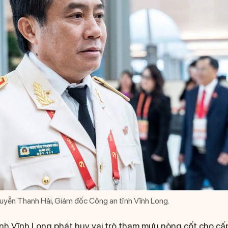
uyễn Thanh Hải, Giám đốc Công an tỉnh Vĩnh Long.
ỉnh Vĩnh Long phát huy vai trò tham mưu nòng cốt cho cấ