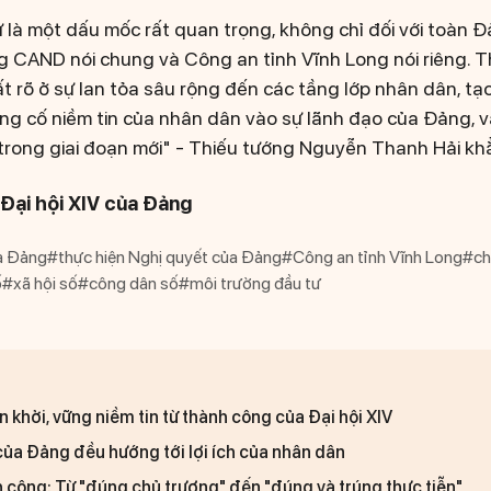
sự là một dấu mốc rất quan trọng, không chỉ đối với toàn 
ợng CAND nói chung và Công an tỉnh Vĩnh Long nói riêng. 
ất rõ ở sự lan tỏa sâu rộng đến các tầng lớp nhân dân, t
củng cố niềm tin của nhân dân vào sự lãnh đạo của Đảng,
 trong giai đoạn mới" - Thiếu tướng Nguyễn Thanh Hải kh
Đại hội XIV của Đảng
a Đảng
#thực hiện Nghị quyết của Đảng
#Công an tỉnh Vĩnh Long
#ch
ố
#xã hội số
#công dân số
#môi trường đầu tư
 khởi, vững niềm tin từ thành công của Đại hội XIV
của Đảng đều hướng tới lợi ích của nhân dân
h công: Từ "đúng chủ trương" đến "đúng và trúng thực tiễn"