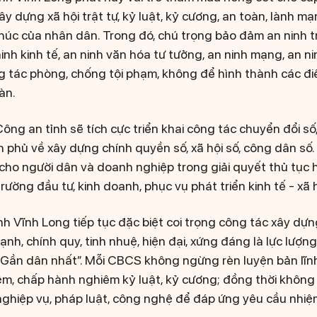
y dựng xã hội trật tự, kỷ luật, kỷ cương, an toàn, lành mạ
húc của nhân dân. Trong đó, chú trọng bảo đảm an ninh tr
inh kinh tế, an ninh văn hóa tư tưởng, an ninh mạng, an ni
g tác phòng, chống tội phạm, không để hình thành các đ
àn.
ông an tỉnh sẽ tích cực triển khai công tác chuyển đổi số
 phủ về xây dựng chính quyền số, xã hội số, công dân số.
t cho người dân và doanh nghiệp trong giải quyết thủ tục 
trường đầu tư, kinh doanh, phục vụ phát triển kinh tế - xã h
h Vĩnh Long tiếp tục đặc biệt coi trọng công tác xây dựn
nh, chính quy, tinh nhuệ, hiện đại, xứng đáng là lực lượng
Gần dân nhất”. Mỗi CBCS không ngừng rèn luyện bản lĩnh 
iệm, chấp hành nghiêm kỷ luật, kỷ cương; đồng thời không
nghiệp vụ, pháp luật, công nghệ để đáp ứng yêu cầu nhiệ