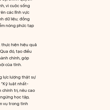
nh, vì cuộc sống
ên các lĩnh vực
nh dữ liệu; đồng
iểm nóng phức tạp
, thực hiện hiệu quả
 Qua đó, tạo điều
hành chính, góp
ội của tỉnh.
g lực lượng thật sự
 “Kỷ luật nhất-
chính trị, nêu cao
 ngừng học tập,
m vụ trong tình