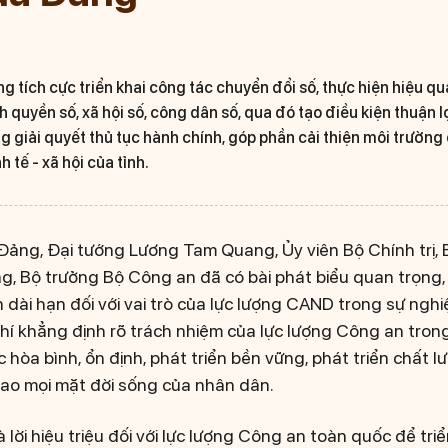
ng tích cực triển khai công tác chuyển đổi số, thực hiện hiệu q
 quyền số, xã hội số, công dân số, qua đó tạo điều kiện thuận 
 giải quyết thủ tục hành chính, góp phần cải thiện môi trường 
h tế - xã hội của tỉnh.
a Đảng, Đại tướng Lương Tam Quang, Ủy viên Bộ Chính trị, 
, Bộ trưởng Bộ Công an đã có bài phát biểu quan trọng, 
n dài hạn đối với vai trò của lực lượng CAND trong sự ngh
hí khẳng định rõ trách nhiệm của lực lượng Công an trong
 hòa bình, ổn định, phát triển bền vững, phát triển chất l
cao mọi mặt đời sống của nhân dân.
 lời hiệu triệu đối với lực lượng Công an toàn quốc để triể