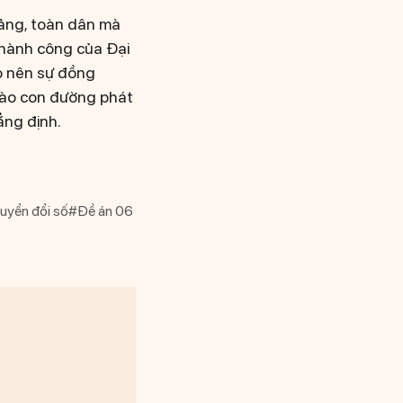
Đảng, toàn dân mà
Thành công của Đại
ạo nên sự đồng
 vào con đường phát
ẳng định.
uyển đổi số
#Đề án 06