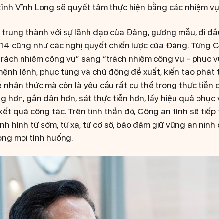
tỉnh Vĩnh Long sẽ quyết tâm thực hiện bằng các nhiệm vụ,
i trung thành với sự lãnh đạo của Đảng, gương mẫu, đi đầ
 14 cũng như các nghị quyết chiến lược của Đảng. Từng C
“trách nhiệm công vụ” sang “trách nhiệm công vụ - phục vụ
ệnh lệnh, phục tùng và chủ động đề xuất, kiến tạo phát t
về nhận thức mà còn là yêu cầu rất cụ thể trong thực tiễn c
 hơn, gần dân hơn, sát thực tiễn hơn, lấy hiệu quả phục
kết quả công tác. Trên tinh thần đó, Công an tỉnh sẽ tiếp
nh hình từ sớm, từ xa, từ cơ sở, bảo đảm giữ vững an ninh
ong mọi tình huống.