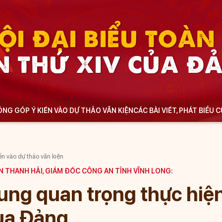
ỘI ĐẠI BIỂU TOÀ
N THỨ XIV CỦA Đ
NG GÓP Ý KIẾN VÀO DỰ THẢO VĂN KIỆN
CÁC BÀI VIẾT, PHÁT BIỂU 
ến vào dự thảo văn kiện
 THANH HẢI, GIÁM ĐỐC CÔNG AN TỈNH VĨNH LONG:
dung quan trọng thực hiệ
ủa Đảng