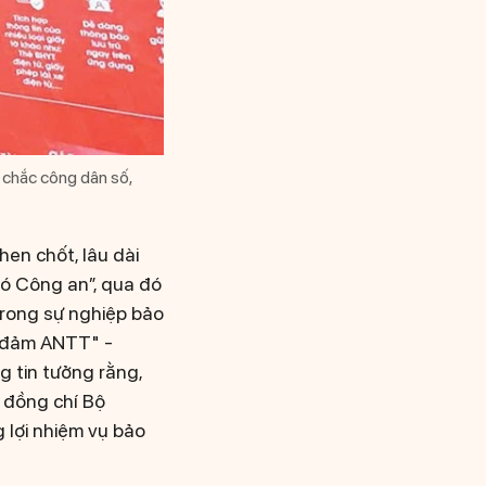
 chắc công dân số,
hen chốt, lâu dài
có Công an”, qua đó
trong sự nghiệp bảo
o đảm ANTT" -
 tin tưởng rằng,
 đồng chí Bộ
 lợi nhiệm vụ bảo