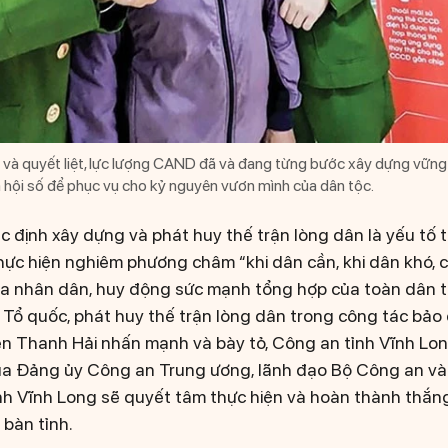
 và quyết liệt, lực lượng CAND đã và đang từng bước xây dựng vững
ã hội số để phục vụ cho kỷ nguyên vươn mình của dân tộc.
 định xây dựng và phát huy thế trận lòng dân là yếu tố t
thực hiện nghiêm phương châm “khi dân cần, khi dân khó, 
ủa nhân dân, huy động sức mạnh tổng hợp của toàn dân 
Tổ quốc, phát huy thế trận lòng dân trong công tác bả
 Thanh Hải nhấn mạnh và bày tỏ, Công an tỉnh Vĩnh Long
ủa Đảng ủy Công an Trung ương, lãnh đạo Bộ Công an và
nh Vĩnh Long sẽ quyết tâm thực hiện và hoàn thành thắng
bàn tỉnh.