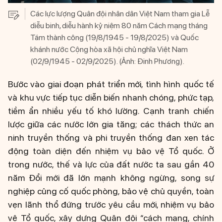
Các lực lượng Quân đội nhân dân Việt Nam tham gia Lễ
diễu binh, diễu hành kỷ niệm 80 năm Cách mạng tháng
Tám thành công (19/8/1945 - 19/8/2025) và Quốc
khánh nước Cộng hòa xã hội chủ nghĩa Việt Nam
(02/9/1945 - 02/9/2025). (Ảnh: Đinh Phương).
Bước vào giai đoạn phát triển mới, tình hình quốc tế
và khu vực tiếp tục diễn biến nhanh chóng, phức tạp,
tiềm ẩn nhiều yếu tố khó lường. Cạnh tranh chiến
lược giữa các nước lớn gia tăng; các thách thức an
ninh truyền thống và phi truyền thống đan xen tác
động toàn diện đến nhiệm vụ bảo vệ Tổ quốc. Ở
trong nước, thế và lực của đất nước ta sau gần 40
năm Đổi mới đã lớn mạnh không ngừng, song sự
nghiệp củng cố quốc phòng, bảo vệ chủ quyền, toàn
vẹn lãnh thổ đứng trước yêu cầu mới, nhiệm vụ bảo
vệ Tổ quốc, xây dựng Quân đội “cách mạng, chính