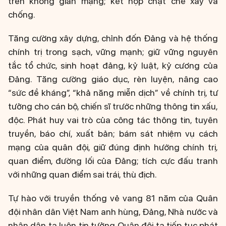
trên không gian mạng; kết hợp chặt chẽ xây và
chống.
Tăng cường xây dựng, chỉnh đốn Đảng và hệ thống
chính trị trong sạch, vững mạnh; giữ vững nguyên
tắc tổ chức, sinh hoạt đảng, kỷ luật, kỷ cương của
Đảng. Tăng cường giáo dục, rèn luyện, nâng cao
“sức đề kháng”, “khả năng miễn dịch” về chính trị, tư
tưởng cho cán bộ, chiến sĩ trước những thông tin xấu,
độc. Phát huy vai trò của công tác thông tin, tuyên
truyền, báo chí, xuất bản; bám sát nhiệm vụ cách
mạng của quân đội, giữ đúng định hướng chính trị,
quan điểm, đường lối của Đảng; tích cực đấu tranh
với những quan điểm sai trái, thù địch.
Tự hào với truyền thống vẻ vang 81 năm của Quân
đội nhân dân Việt Nam anh hùng, Đảng, Nhà nước và
nhân dân ta luôn tin tưởng Quân đội ta tiếp tục phát