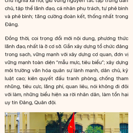
chủ nghĩa xã hội; giữ vững nguyên tắc tập trung dân
chủ, tập thể lãnh đạo, cá nhân phụ trách, tự phê bình
và phê bình; tăng cường đoàn kết, thống nhất trong
Đảng.
Đồng thời, coi trọng đổi mới nội dung, phương thức
lãnh đạo, nhất là ở cơ sở. Gắn xây dựng tổ chức đảng
trong sạch, vững mạnh với xây dựng cơ quan, đơn vị
vững mạnh toàn diện “mẫu mực, tiêu biểu”; xây dựng
môi trường văn hóa quân sự lành mạnh, dân chủ, kỷ
luật cao; kiên quyết đấu tranh phòng, chống tham
nhũng, tiêu cực, lãng phí, quan liêu, nói không đi đôi
với làm, những biểu hiện xa rời nhân dân, làm tổn hại
uy tín Đảng, Quân đội.