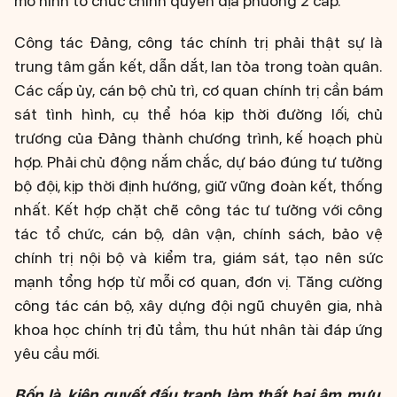
mô hình tổ chức chính quyền địa phương 2 cấp.
Công tác Đảng, công tác chính trị phải thật sự là
trung tâm gắn kết, dẫn dắt, lan tỏa trong toàn quân.
Các cấp ủy, cán bộ chủ trì, cơ quan chính trị cần bám
sát tình hình, cụ thể hóa kịp thời đường lối, chủ
trương của Đảng thành chương trình, kế hoạch phù
hợp. Phải chủ động nắm chắc, dự báo đúng tư tưởng
bộ đội, kịp thời định hướng, giữ vững đoàn kết, thống
nhất. Kết hợp chặt chẽ công tác tư tưởng với công
tác tổ chức, cán bộ, dân vận, chính sách, bảo vệ
chính trị nội bộ và kiểm tra, giám sát, tạo nên sức
mạnh tổng hợp từ mỗi cơ quan, đơn vị. Tăng cường
công tác cán bộ, xây dựng đội ngũ chuyên gia, nhà
khoa học chính trị đủ tầm, thu hút nhân tài đáp ứng
yêu cầu mới.
Bốn là, kiên quyết đấu tranh làm thất bại âm mưu,