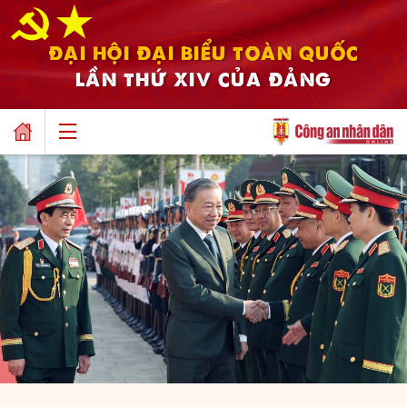
ĐẠI HỘI ĐẠI BIỂU TOÀN QUỐC
LẦN THỨ XIV CỦA ĐẢNG