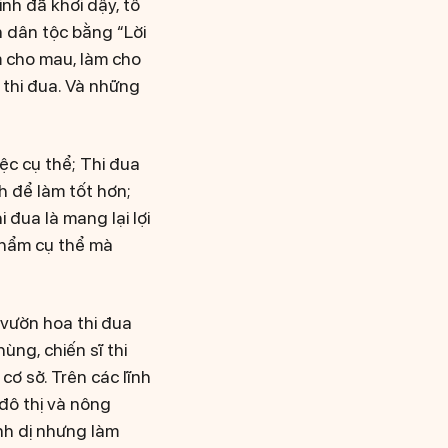
nh đã khơi dậy, tổ
 dân tộc bằng “Lời
m cho mau, làm cho
i thi đua. Và những
iệc cụ thể; Thi đua
h để làm tốt hơn;
 đua là mang lại lợi
phẩm cụ thể mà
 vườn hoa thi đua
ùng, chiến sĩ thi
cơ sở. Trên các lĩnh
 đô thị và nông
ình dị nhưng làm