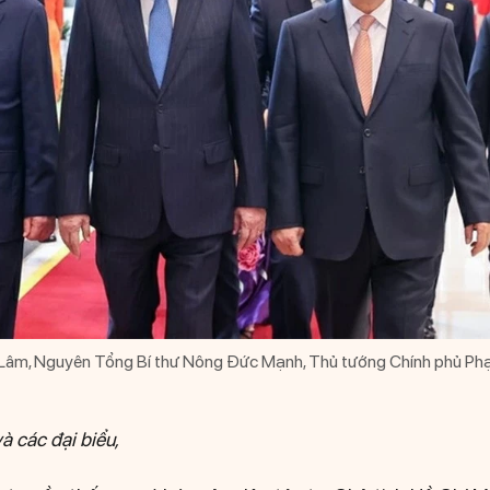
 Lâm, Nguyên Tổng Bí thư Nông Đức Mạnh, Thủ tướng Chính phủ Phạ
à các đại biểu,