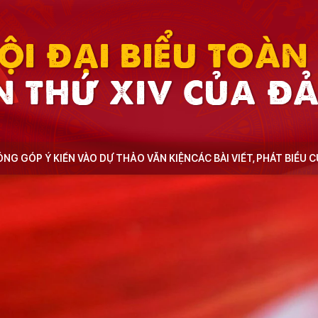
ỘI ĐẠI BIỂU TOÀ
N THỨ XIV CỦA Đ
NG GÓP Ý KIẾN VÀO DỰ THẢO VĂN KIỆN
CÁC BÀI VIẾT, PHÁT BIỂU 