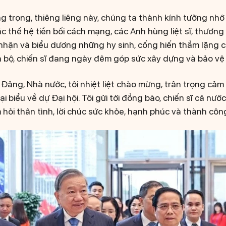
g trọng, thiêng liêng này, chúng ta thành kính tưởng nhớ
các thế hệ tiền bối cách mạng, các Anh hùng liệt sĩ, thương
 nhận và biểu dương những hy sinh, cống hiến thầm lặng c
n bộ, chiến sĩ đang ngày đêm góp sức xây dựng và bảo vệ
Đảng, Nhà nước, tôi nhiệt liệt chào mừng, trân trọng cả
ại biểu về dự Đại hội. Tôi gửi tới đồng bào, chiến sĩ cả nư
 hỏi thân tình, lời chúc sức khỏe, hạnh phúc và thành côn