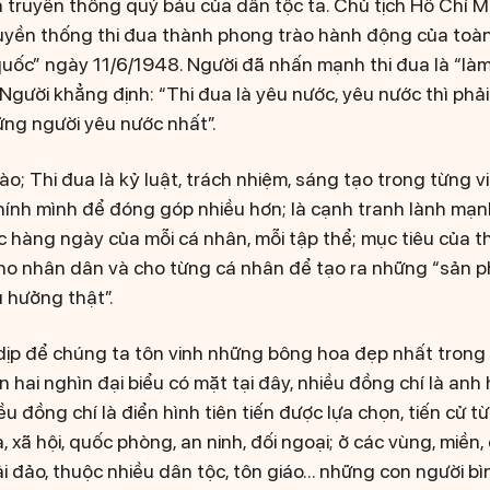
 truyền thống quý báu của dân tộc ta. Chủ tịch Hồ Chí Mi
uyền thống thi đua thành phong trào hành động của toàn
 quốc” ngày 11/6/1948. Người đã nhấn mạnh thi đua là “là
. Người khẳng định: “Thi đua là yêu nước, yêu nước thì phả
ững người yêu nước nhất”.
ào; Thi đua là kỷ luật, trách nhiệm, sáng tạo trong từng v
chính mình để đóng góp nhiều hơn; là cạnh tranh lành mạn
c hàng ngày của mỗi cá nhân, mỗi tập thể; mục tiêu của thi
cho nhân dân và cho từng cá nhân để tạo ra những “sản 
 hưởng thật”.
 dịp để chúng ta tôn vinh những bông hoa đẹp nhất trong
 hai nghìn đại biểu có mặt tại đây, nhiều đồng chí là anh h
u đồng chí là điển hình tiên tiến được lựa chọn, tiến cử từ 
a, xã hội, quốc phòng, an ninh, đối ngoại; ở các vùng, miền,
hải đảo, thuộc nhiều dân tộc, tôn giáo... những con người b