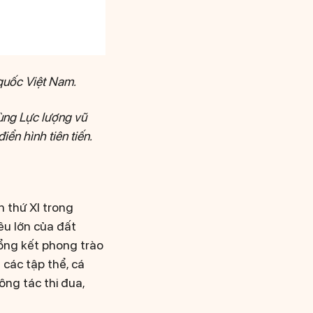
 quốc Việt Nam.
ùng Lực lượng vũ
iển hình tiên tiến.
n thứ XI trong
êu lớn của đất
tổng kết phong trào
 các tập thể, cá
ông tác thi đua,