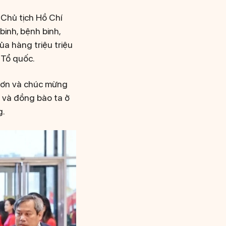
 Chủ tịch Hồ Chí
 binh, bệnh binh,
ủa hàng triệu triệu
 Tổ quốc.
m ơn và chúc mừng
ớc và đồng bào ta ở
g.