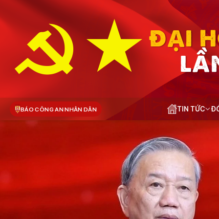
ĐẠI H
LẦ
TIN TỨC
ĐÓ
BÁO CÔNG AN NHÂN DÂN