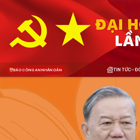
ĐẠI H
LẦ
TIN TỨC
ĐÓ
BÁO CÔNG AN NHÂN DÂN