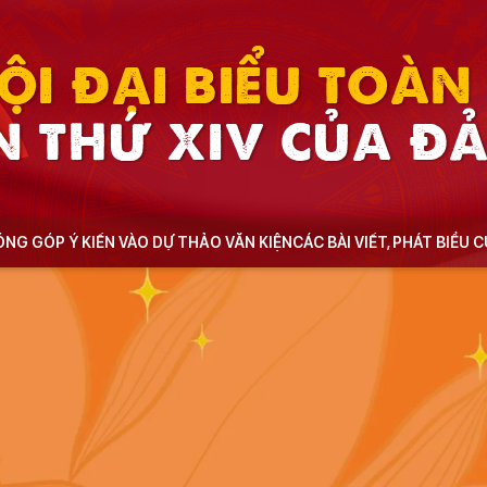
ỘI ĐẠI BIỂU TOÀ
N THỨ XIV CỦA Đ
NG GÓP Ý KIẾN VÀO DỰ THẢO VĂN KIỆN
CÁC BÀI VIẾT, PHÁT BIỂU 