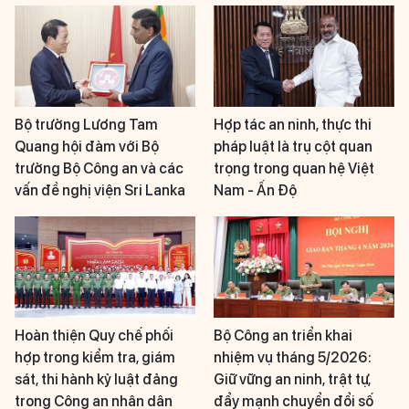
Bộ trưởng Lương Tam
Hợp tác an ninh, thực thi
Quang hội đàm với Bộ
pháp luật là trụ cột quan
trưởng Bộ Công an và các
trọng trong quan hệ Việt
vấn đề nghị viện Sri Lanka
Nam - Ấn Độ
Hoàn thiện Quy chế phối
Bộ Công an triển khai
hợp trong kiểm tra, giám
nhiệm vụ tháng 5/2026:
sát, thi hành kỷ luật đảng
Giữ vững an ninh, trật tự,
trong Công an nhân dân
đẩy mạnh chuyển đổi số