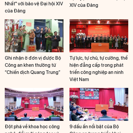
Nhất" với bảo vệ Đại hội XIV
XIV của Đảng
của Đảng
Ghi nhận ở đơn vị được Bộ
Tự lực, tự chủ, tự cường, thể
Công an khen thưởng từ
hiện đẳng cấp trong phát
“Chiến dịch Quang Trung”
triển công nghiệp an ninh
Việt Nam
Đột phá về khoa học công
9 dấu ấn nổi bật của Bộ