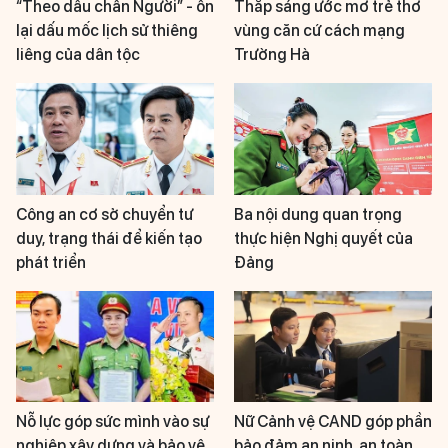
“Theo dấu chân Người” - ôn
Thắp sáng ước mơ trẻ thơ
lại dấu mốc lịch sử thiêng
vùng căn cứ cách mạng
liêng của dân tộc
Trường Hà
Công an cơ sở chuyển tư
Ba nội dung quan trọng
duy, trạng thái để kiến tạo
thực hiện Nghị quyết của
phát triển
Đảng
Nỗ lực góp sức mình vào sự
Nữ Cảnh vệ CAND góp phần
nghiệp xây dựng và bảo vệ
bảo đảm an ninh, an toàn