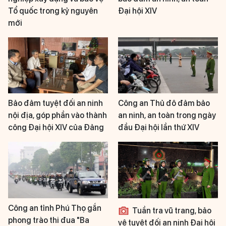
Tổ quốc trong kỷ nguyên
Đại hội XIV
mới
Bảo đảm tuyệt đối an ninh
Công an Thủ đô đảm bảo
nội địa, góp phần vào thành
an ninh, an toàn trong ngày
công Đại hội XIV của Đảng
đầu Đại hội lần thứ XIV
Công an tỉnh Phú Thọ gắn
Tuần tra vũ trang, bảo
phong trào thi đua "Ba
vệ tuyệt đối an ninh Đại hội