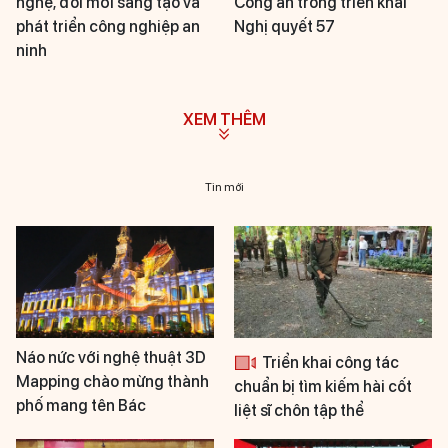
nghệ, đổi mới sáng tạo và
Công an trong triển khai
phát triển công nghiệp an
Nghị quyết 57
ninh
XEM THÊM
Tin mới
Náo nức với nghệ thuật 3D
Triển khai công tác
Mapping chào mừng thành
chuẩn bị tìm kiếm hài cốt
phố mang tên Bác
liệt sĩ chôn tập thể