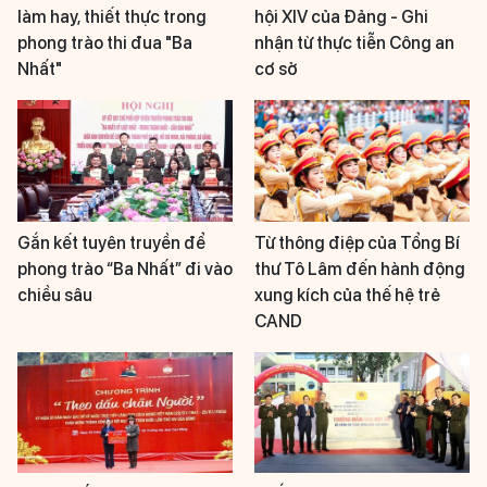
làm hay, thiết thực trong
hội XIV của Đảng - Ghi
phong trào thi đua "Ba
nhận từ thực tiễn Công an
Nhất"
cơ sở
Gắn kết tuyên truyền để
Từ thông điệp của Tổng Bí
phong trào “Ba Nhất” đi vào
thư Tô Lâm đến hành động
chiều sâu
xung kích của thế hệ trẻ
CAND