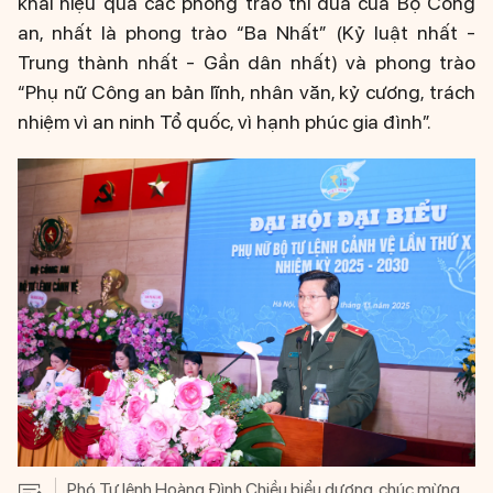
khai hiệu quả các phong trào thi đua của Bộ Công
an, nhất là phong trào “Ba Nhất” (Kỷ luật nhất -
Trung thành nhất - Gần dân nhất) và phong trào
“Phụ nữ Công an bản lĩnh, nhân văn, kỷ cương, trách
nhiệm vì an ninh Tổ quốc, vì hạnh phúc gia đình”.
Phó Tư lệnh Hoàng Đình Chiều biểu dương, chúc mừng