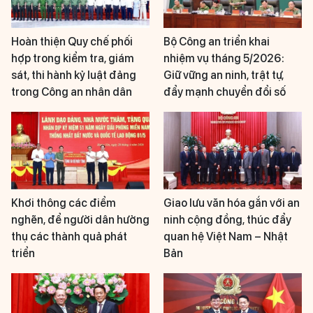
Hoàn thiện Quy chế phối
Bộ Công an triển khai
hợp trong kiểm tra, giám
nhiệm vụ tháng 5/2026:
sát, thi hành kỷ luật đảng
Giữ vững an ninh, trật tự,
trong Công an nhân dân
đẩy mạnh chuyển đổi số
Khơi thông các điểm
Giao lưu văn hóa gắn với an
nghẽn, để người dân hưởng
ninh cộng đồng, thúc đẩy
thụ các thành quả phát
quan hệ Việt Nam – Nhật
triển
Bản