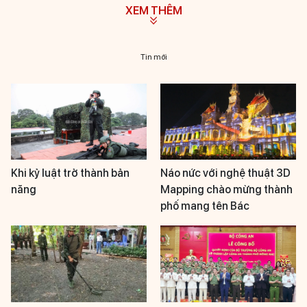
XEM THÊM
Tin mới
Khi kỷ luật trở thành bản
Náo nức với nghệ thuật 3D
năng
Mapping chào mừng thành
phố mang tên Bác