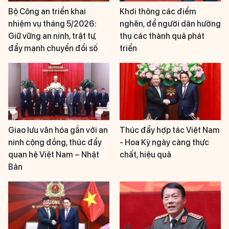
Bộ Công an triển khai
Khơi thông các điểm
nhiệm vụ tháng 5/2026:
nghẽn, để người dân hưởng
Giữ vững an ninh, trật tự,
thụ các thành quả phát
đẩy mạnh chuyển đổi số
triển
Giao lưu văn hóa gắn với an
Thúc đẩy hợp tác Việt Nam
ninh cộng đồng, thúc đẩy
- Hoa Kỳ ngày càng thực
quan hệ Việt Nam – Nhật
chất, hiệu quả
Bản