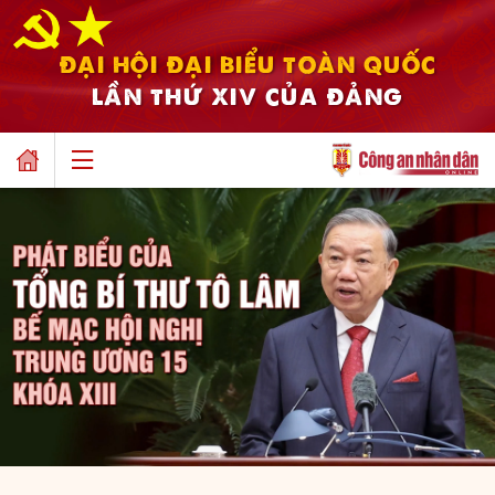
ĐẠI HỘI ĐẠI BIỂU TOÀN QUỐC
LẦN THỨ XIV CỦA ĐẢNG