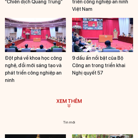
“Chiến dịch Quang Trung”
triển công nghiệp an ninh
Việt Nam
Đột phá về khoa học công
9 dấu ấn nổi bật của Bộ
nghệ, đổi mới sáng tạo và
Công an trong triển khai
phát triển công nghiệp an
Nghị quyết 57
ninh
XEM THÊM
Tin mới