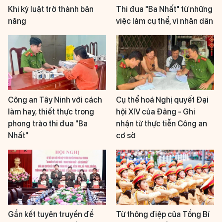
Khi kỷ luật trở thành bản
Thi đua "Ba Nhất" từ những
năng
việc làm cụ thể, vì nhân dân
Công an Tây Ninh với cách
Cụ thể hoá Nghị quyết Đại
làm hay, thiết thực trong
hội XIV của Đảng - Ghi
phong trào thi đua "Ba
nhận từ thực tiễn Công an
Nhất"
cơ sở
Gắn kết tuyên truyền để
Từ thông điệp của Tổng Bí