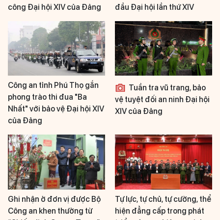
công Đại hội XIV của Đảng
đầu Đại hội lần thứ XIV
Công an tỉnh Phú Thọ gắn
Tuần tra vũ trang, bảo
phong trào thi đua "Ba
vệ tuyệt đối an ninh Đại hội
Nhất" với bảo vệ Đại hội XIV
XIV của Đảng
của Đảng
Ghi nhận ở đơn vị được Bộ
Tự lực, tự chủ, tự cường, thể
Công an khen thưởng từ
hiện đẳng cấp trong phát