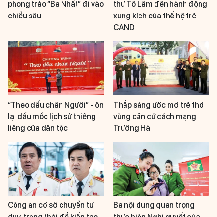
phong trào “Ba Nhất” đi vào
thư Tô Lâm đến hành động
chiều sâu
xung kích của thế hệ trẻ
CAND
“Theo dấu chân Người” - ôn
Thắp sáng ước mơ trẻ thơ
lại dấu mốc lịch sử thiêng
vùng căn cứ cách mạng
liêng của dân tộc
Trường Hà
Công an cơ sở chuyển tư
Ba nội dung quan trọng
duy, trạng thái để kiến tạo
thực hiện Nghị quyết của