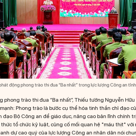
hát động phong trào thi đua “Ba nhất” trong lực lượng Công an tỉnh
g phong trào thi đua “Ba nhất”, Thiếu tướng Nguyễn Hữ
mạnh: Phong trào là bước cụ thể hóa tinh thần chỉ đạo 
 đạo Bộ Công an để giáo dục, nâng cao bản lĩnh chính trị,
 thức tổ chức kỷ luật, củng cố mối quan hệ "máu thịt" với
à danh dự cao quý của lực lượng Công an nhân dân nói chu