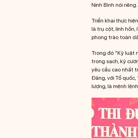
Ninh Bình nói riêng.
Triển khai thực hiệ
là trụ cột, linh hồ
phong trào toàn dâ
Trong đó "Kỷ luật 
trong sạch, kỷ cươn
yêu cầu cao nhất t
Đảng, với Tổ quốc,
lượng, là mệnh lện