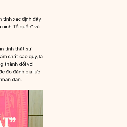
n tỉnh xác định đây
an ninh Tổ quốc" và
n tỉnh thật sự
hẩm chất cao quý, là
g thành đối với
ớc đo đánh giá lực
 nhân dân.