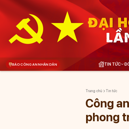
ĐẠI H
LẦ
TIN TỨC
ĐÓ
BÁO CÔNG AN NHÂN DÂN
Trang chủ
Tin tức
Công an
phong tr