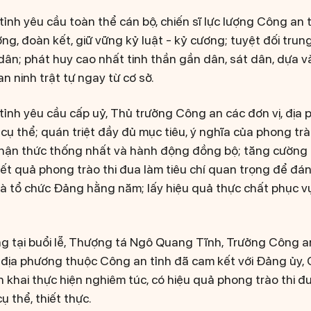
nh yêu cầu toàn thể cán bộ, chiến sĩ lực lượng Công an t
g, đoàn kết, giữ vững kỷ luật - kỷ cương; tuyệt đối trun
 dân; phát huy cao nhất tinh thần gần dân, sát dân, dựa v
n ninh trật tự ngay từ cơ sở.
ỉnh yêu cầu cấp uỷ, Thủ trưởng Công an các đơn vị, địa
 cụ thể; quán triệt đầy đủ mục tiêu, ý nghĩa của phong trà
nhận thức thống nhất và hành động đồng bộ; tăng cường k
 kết quả phong trào thi đua làm tiêu chí quan trọng để đá
và tổ chức Đảng hằng năm; lấy hiệu quả thực chất phục 
ng tại buổi lễ, Thượng tá Ngô Quang Tĩnh, Trưởng Công 
ị, địa phương thuộc Công an tỉnh đã cam kết với Đảng ủy
ển khai thực hiện nghiêm túc, có hiệu quả phong trào thi 
 thể, thiết thực.