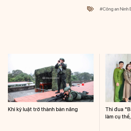
#Công an Ninh 
Khi kỷ luật trở thành bản năng
Thi đua "B
làm cụ thể,