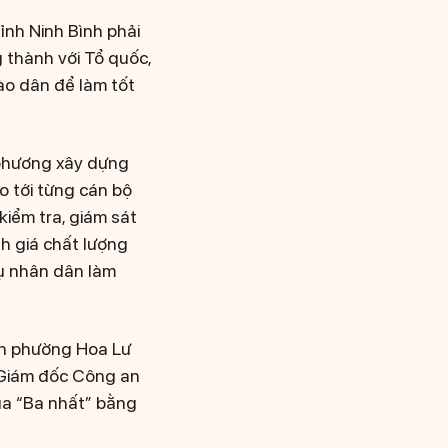
ỉnh Ninh Bình phải
g thành với Tổ quốc,
ào dân để làm tốt
 phương xây dựng
o tới từng cán bộ
iểm tra, giám sát
nh giá chất lượng
vụ nhân dân làm
an phường Hoa Lư
, Giám đốc Công an
đua “Ba nhất” bằng