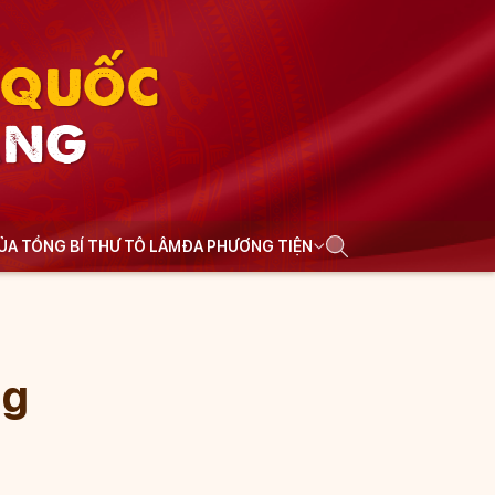
N QUỐC
ẢNG
CỦA TỔNG BÍ THƯ TÔ LÂM
ĐA PHƯƠNG TIỆN
ng