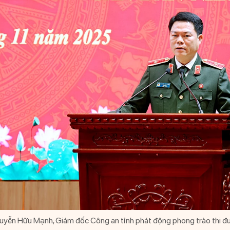
uyễn Hữu Mạnh, Giám đốc Công an tỉnh phát động phong trào thi đ