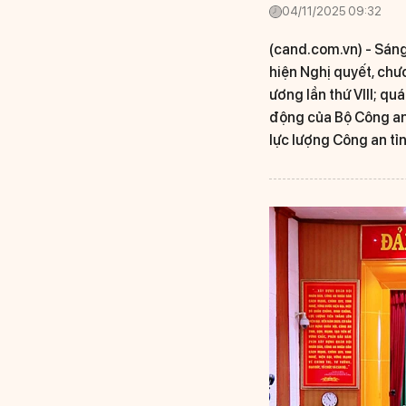
04/11/2025 09:32
(cand.com.vn) -
Sáng
hiện Nghị quyết, chư
ương lần thứ VIII; qu
động của Bộ Công an,
lực lượng Công an tỉn