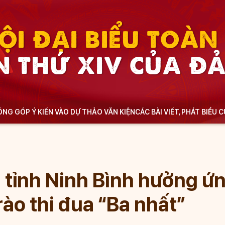
ỘI ĐẠI BIỂU TOÀ
N THỨ XIV CỦA Đ
NG GÓP Ý KIẾN VÀO DỰ THẢO VĂN KIỆN
CÁC BÀI VIẾT, PHÁT BIỂU 
 tỉnh Ninh Bình hưởng ứ
ào thi đua “Ba nhất”