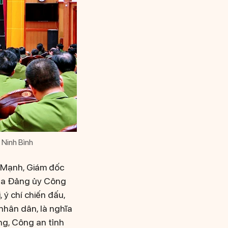
 Ninh Bình
u Mạnh, Giám đốc
của Đảng ủy Công
 ý chí chiến đấu,
 nhân dân, là nghĩa
ng, Công an tỉnh