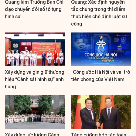
Quang làm Trưởng Ban Chỉ
Quang: Xác định nguyên
đạo chuyển đổi số tố tụng
tắc chung trong thí điểm
hình sự
thực hiện chế định luật sư
công
Xây dựng và gìn giữ thương
Công ước Hà Nội và vai trò
hiệu “Cảnh sát hình sự” anh
tiên phong của Việt Nam
hùng
Xây dựng lực lượng Cảnh
Tăng cường hợp tác toàn