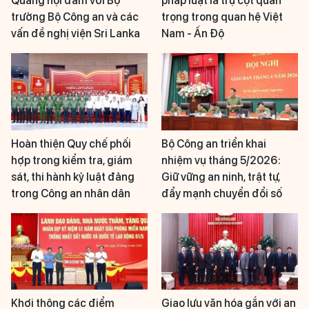
Quang hội đàm với Bộ
pháp luật là trụ cột quan
trưởng Bộ Công an và các
trọng trong quan hệ Việt
vấn đề nghị viện Sri Lanka
Nam - Ấn Độ
Hoàn thiện Quy chế phối
Bộ Công an triển khai
hợp trong kiểm tra, giám
nhiệm vụ tháng 5/2026:
sát, thi hành kỷ luật đảng
Giữ vững an ninh, trật tự,
trong Công an nhân dân
đẩy mạnh chuyển đổi số
Khơi thông các điểm
Giao lưu văn hóa gắn với an