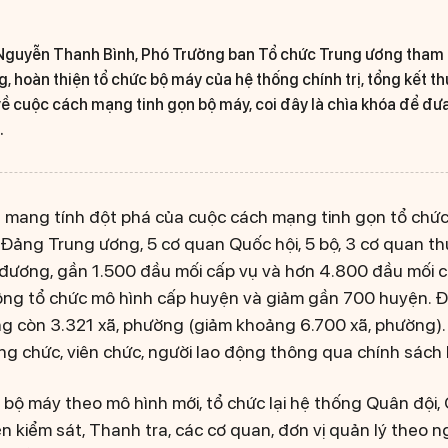
Nguyễn Thanh Bình, Phó Trưởng ban Tổ chức Trung ương tham lu
, hoàn thiện tổ chức bộ máy của hệ thống chính trị, tổng kết t
về cuộc cách mạng tinh gọn bộ máy, coi đây là chìa khóa để đ
.
 mang tính đột phá của cuộc cách mạng tinh gọn tổ chức
Đảng Trung ương, 5 cơ quan Quốc hội, 5 bộ, 3 cơ quan th
đương, gần 1.500 đầu mối cấp vụ và hơn 4.800 đầu mối 
hông tổ chức mô hình cấp huyện và giảm gần 700 huyện. Đ
g còn 3.321 xã, phường (giảm khoảng 6.700 xã, phường).
g chức, viên chức, người lao động thông qua chính sách h
 bộ máy theo mô hình mới, tổ chức lại hệ thống Quân đội,
n kiểm sát, Thanh tra, các cơ quan, đơn vị quản lý theo 