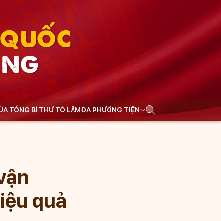
N QUỐC
ẢNG
CỦA TỔNG BÍ THƯ TÔ LÂM
ĐA PHƯƠNG TIỆN
 vận
hiệu quả