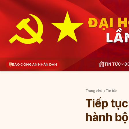
ĐẠI H
LẦ
TIN TỨC
ĐÓ
BÁO CÔNG AN NHÂN DÂN
Trang chủ
Tin tức
Tiếp tục
hành bộ 