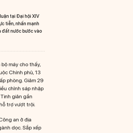
ận tại Đại hội XIV
hực tiễn, nhấn mạnh
ưa đất nước bước vào
 bộ máy cho thấy,
uộc Chính phủ, 13
cấp phòng. Giảm 29
iều chỉnh sáp nhập
 Tinh giản gần
ỗ trợ vượt trội.
 Công an ở địa
ngành dọc. Sắp xếp