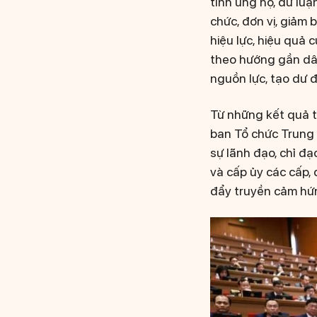
tình ủng hộ, dư luậ
chức, đơn vị, giảm 
hiệu lực, hiệu quả
theo hướng gần dân
nguồn lực, tạo dư đị
Từ những kết quả 
ban Tổ chức Trung 
sự lãnh đạo, chỉ đạ
và cấp ủy các cấp, 
đẩy truyền cảm hứn