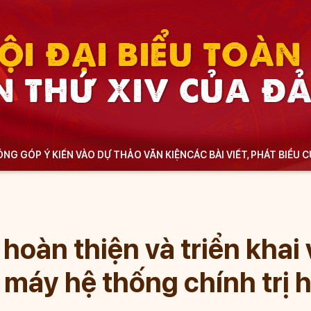
ỘI ĐẠI BIỂU TOÀ
N THỨ XIV CỦA Đ
NG GÓP Ý KIẾN VÀO DỰ THẢO VĂN KIỆN
CÁC BÀI VIẾT, PHÁT BIỂU 
 hoàn thiện và triển khai
máy hệ thống chính trị 