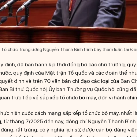
Tổ chức Trung ương Nguyễn Thanh Bình trình bày tham luận tại Đại 
y định, đã ban hành kịp thời đồng bộ các chủ trương, quy
nước, quy định của Mặt trận Tổ quốc và các đoàn thể như
, quyết định và trên 70 văn bản chỉ đạo các loại của Ban 
 Ban Bí thư. Quốc hội, Ủy ban Thường vụ Quốc hội cũng đã
quan trực tiếp về sắp xếp tổ chức bộ máy, đơn vị hành ch
thực hiện cuộc cách mạng sắp xếp tổ chức bộ máy, nhất là
, từ tháng 7/2025 đến nay, đồng chí Nguyễn Thanh Bình 
đúng, rất trúng, có ý nghĩa lịch sử, được cán bộ, đảng vi