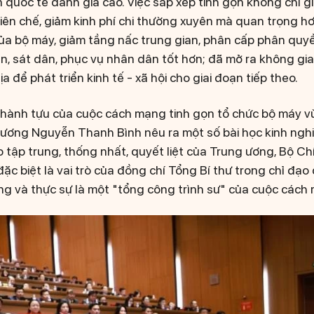
n quốc tế đánh giá cao. Việc sắp xếp tinh gọn không chỉ g
biên chế, giảm kinh phí chi thường xuyên mà quan trọng h
 của bộ máy, giảm tầng nấc trung gian, phân cấp phân qu
, sát dân, phục vụ nhân dân tốt hơn; đã mở ra không gia
a để phát triển kinh tế - xã hội cho giai đoạn tiếp theo.
thành tựu của cuộc cách mạng tinh gọn tổ chức bộ máy v
ương Nguyễn Thanh Bình nêu ra một số bài học kinh nghi
o tập trung, thống nhất, quyết liệt của Trung ương, Bộ Chín
đặc biệt là vai trò của đồng chí Tổng Bí thư trong chỉ đạo
g và thực sự là một "tổng công trình sư" của cuộc cách