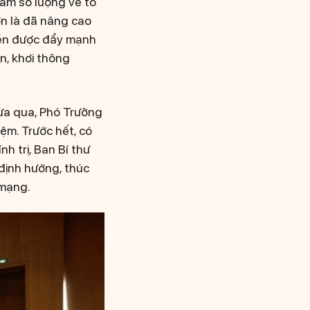
iảm số lượng về tổ
ơn là đã nâng cao
yền được đẩy mạnh
n, khơi thông
ừa qua, Phó Trưởng
ệm. Trước hết, có
h trị, Ban Bí thư
 định hướng, thúc
 mạng.