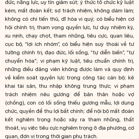
đức, năng lực, uy tín giảm sút; ý thức tổ chức kỷ luật
kém, mất đoàn kết; sợ trách nhiệm, không dám làm;
không có chí tiến thủ, dĩ hòa vi quý; có biểu hiện cơ
hội chính trị, tham vọng quyền lực, tư duy nhiệm kỳ,
xu nịnh, chạy chọt, tham nhũng, tiêu cực, quan liêu,
cục bộ, “lợi ích nhóm”, có biểu hiện suy thoái về tư
tưởng chính trị, đạo đức, lối sống, “tự diễn biến”, “tự
chuyển hóa”; vi phạm kỷ luật, tiêu chuẩn chính trị,
những điều đảng viên không được làm và quy định
về kiểm soát quyền lực trong công tác cán bộ; kê
khai tài sản, thu nhập không trung thực; vi phạm
trách nhiệm nêu gương để bản thân hoặc vợ
(chồng), con có lối sống thiếu gương mẫu, lợi dụng
chức, quyền để thu lợi bất chính; để nội bộ mất đoàn
kết nghiêm trọng hoặc xảy ra tham nhũng, thất
thoát, vụ việc tiêu cực nghiêm trọng ở địa phương, cơ
quan, đơn vị trong thời gian phụ trách.