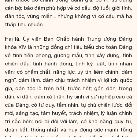
cán bộ; bảo đảm phù hợp về cơ cấu, độ tuổi, giới tính,
dân tộc, vùng miền… nhưng không vì cơ cấu mà hạ
thấp tiêu chuẩn.
Hai là, Ủy viên Ban Chấp hành Trung ương Đảng
khóa XIV là những đồng chí tiêu biểu cho toàn Đảng
về tính tiền phong, gương mẫu, tính xây dựng, tính
chiến đấu, tính hành động, tính kỷ luật, tính nhân
văn; có phẩm chất, năng lực, uy tín, liêm chính; dám
nghĩ, dám làm, dám chịu trách nhiệm vì lợi ích quốc
gia, dân tộc là trên hết, trước hết; gần dân, trọng
dân, vì dân; dám xả thân, hy sinh vì sự nghiệp cao cả
của Đảng, có tư duy, tầm nhìn, tự chủ chiến lược, đổi
mới, sáng tạo, tâm huyết, trách nhiệm, lý luận chính
trị sắc bén; nói đi đôi với làm; có khả năng quy tụ,
đoàn kết, thống nhất và huy động sức mạnh tổng