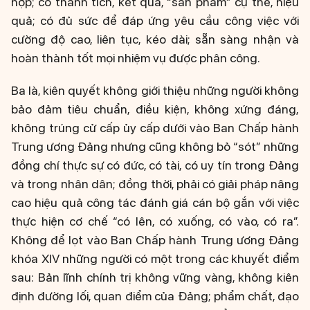
hợp; có thành tích, kết quả, “sản phẩm” cụ thể, hiệu
quả; có đủ sức để đáp ứng yêu cầu công việc với
cường độ cao, liên tục, kéo dài; sẵn sàng nhận và
hoàn thành tốt mọi nhiệm vụ được phân công.
Ba là, kiên quyết không giới thiệu những người không
bảo đảm tiêu chuẩn, điều kiện, không xứng đáng,
không trúng cử cấp ủy cấp dưới vào Ban Chấp hành
Trung ương Đảng nhưng cũng không bỏ “sót” những
đồng chí thực sự có đức, có tài, có uy tín trong Đảng
và trong nhân dân; đồng thời, phải có giải pháp nâng
cao hiệu quả công tác đánh giá cán bộ gắn với việc
thực hiện cơ chế “có lên, có xuống, có vào, có ra”.
Không để lọt vào Ban Chấp hành Trung ương Đảng
khóa XIV những người có một trong các khuyết điểm
sau: Bản lĩnh chính trị không vững vàng, không kiên
định đường lối, quan điểm của Đảng; phẩm chất, đạo