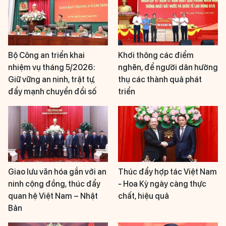
Bộ Công an triển khai
Khơi thông các điểm
nhiệm vụ tháng 5/2026:
nghẽn, để người dân hưởng
Giữ vững an ninh, trật tự,
thụ các thành quả phát
đẩy mạnh chuyển đổi số
triển
Giao lưu văn hóa gắn với an
Thúc đẩy hợp tác Việt Nam
ninh cộng đồng, thúc đẩy
- Hoa Kỳ ngày càng thực
quan hệ Việt Nam – Nhật
chất, hiệu quả
Bản