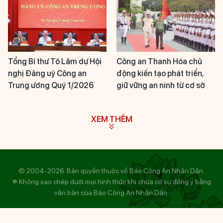
Tổng Bí thư Tô Lâm dự Hội
Công an Thanh Hóa chủ
nghị Đảng uỷ Công an
động kiến tạo phát triển,
Trung ương Quý 1/2026
giữ vững an ninh từ cơ sở
XEM THÊM
© 2004-2026. Bản quyền thuộc về Báo Công An Nhân Dân.
® Không sao chép dưới mọi hình thức khi chưa có sự đồng ý bằng
văn bản của Báo Công An Nhân Dân.