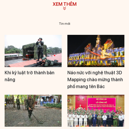
XEM THÊM
Tin mới
Khi kỷ luật trở thành bản
Náo nức với nghệ thuật 3D
năng
Mapping chào mừng thành
phố mang tên Bác