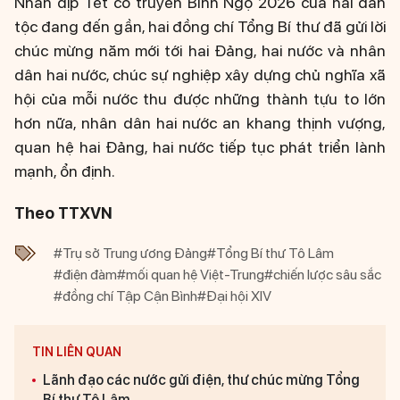
Nhân dịp Tết cổ truyền Bính Ngọ 2026 của hai dân
tộc đang đến gần, hai đồng chí Tổng Bí thư đã gửi lời
chúc mừng năm mới tới hai Đảng, hai nước và nhân
dân hai nước, chúc sự nghiệp xây dựng chủ nghĩa xã
hội của mỗi nước thu được những thành tựu to lớn
hơn nữa, nhân dân hai nước an khang thịnh vượng,
quan hệ hai Đảng, hai nước tiếp tục phát triển lành
mạnh, ổn định.
Theo TTXVN
#Trụ sở Trung ương Đảng
#Tổng Bí thư Tô Lâm
#điện đàm
#mối quan hệ Việt-Trung
#chiến lược sâu sắc
#đồng chí Tập Cận Bình
#Đại hội XIV
TIN LIÊN QUAN
Lãnh đạo các nước gửi điện, thư chúc mừng Tổng
Bí thư Tô Lâm