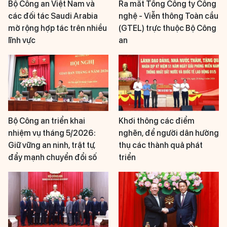
Bộ Công an Việt Nam và
Ra mắt Tổng Công ty Công
các đối tác Saudi Arabia
nghệ - Viễn thông Toàn cầu
mở rộng hợp tác trên nhiều
(GTEL) trực thuộc Bộ Công
lĩnh vực
an
Bộ Công an triển khai
Khơi thông các điểm
nhiệm vụ tháng 5/2026:
nghẽn, để người dân hưởng
Giữ vững an ninh, trật tự,
thụ các thành quả phát
đẩy mạnh chuyển đổi số
triển