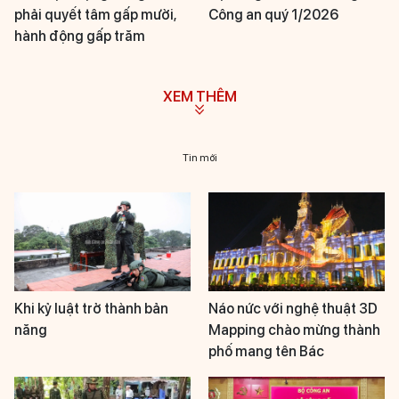
phải quyết tâm gấp mười,
Công an quý 1/2026
hành động gấp trăm
XEM THÊM
Tin mới
Khi kỷ luật trở thành bản
Náo nức với nghệ thuật 3D
năng
Mapping chào mừng thành
phố mang tên Bác