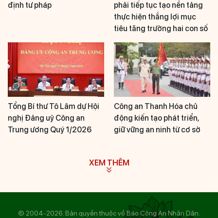
định tư pháp
phải tiếp tục tạo nền tảng
thực hiện thắng lợi mục
tiêu tăng trưởng hai con số
Tổng Bí thư Tô Lâm dự Hội
Công an Thanh Hóa chủ
nghị Đảng uỷ Công an
động kiến tạo phát triển,
Trung ương Quý 1/2026
giữ vững an ninh từ cơ sở
XEM THÊM
© 2004-2026. Bản quyền thuộc về Báo Công An Nhân Dân.