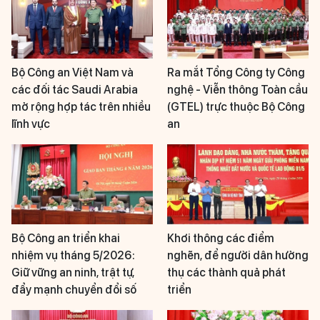
Bộ Công an Việt Nam và
Ra mắt Tổng Công ty Công
các đối tác Saudi Arabia
nghệ - Viễn thông Toàn cầu
mở rộng hợp tác trên nhiều
(GTEL) trực thuộc Bộ Công
lĩnh vực
an
Bộ Công an triển khai
Khơi thông các điểm
nhiệm vụ tháng 5/2026:
nghẽn, để người dân hưởng
Giữ vững an ninh, trật tự,
thụ các thành quả phát
đẩy mạnh chuyển đổi số
triển