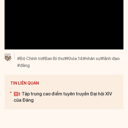
#Bộ Chính trị
#Ban Bí thư
#Khóa 14
#nhân sự
#lãnh đạo
#đảng
TIN LIÊN QUAN
Tập trung cao điểm tuyên truyền Đại hội XIV
của Đảng