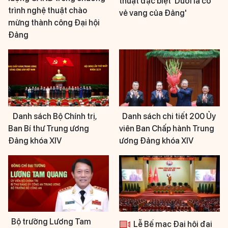
thuật đặc biệt 'Dưới lá cờ
trình nghệ thuật chào
vẻ vang của Đảng'
mừng thành công Đại hội
Đảng
Danh sách Bộ Chính trị,
Danh sách chi tiết 200 Ủy
Ban Bí thư Trung ương
viên Ban Chấp hành Trung
Đảng khóa XIV
ương Đảng khóa XIV
Bộ trưởng Lương Tam
Lễ Bế mạc Đại hội đại