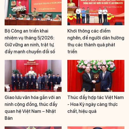
Bộ Công an triển khai
Khơi thông các điểm
nhiệm vụ tháng 5/2026:
nghẽn, để người dân hưởng
Giữ vững an ninh, trật tự,
thụ các thành quả phát
đẩy mạnh chuyển đổi số
triển
Giao lưu văn hóa gắn với an
Thúc đẩy hợp tác Việt Nam
ninh cộng đồng, thúc đẩy
- Hoa Kỳ ngày càng thực
quan hệ Việt Nam – Nhật
chất, hiệu quả
Bản