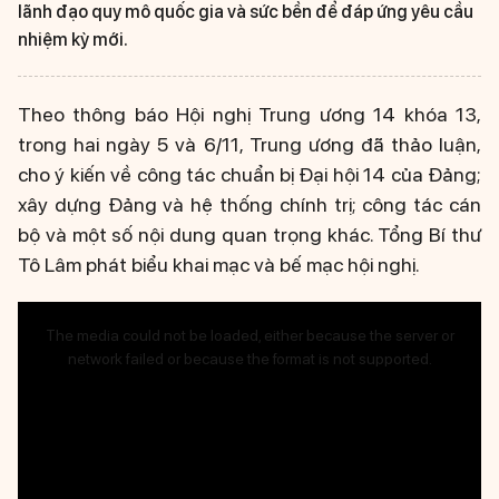
lãnh đạo quy mô quốc gia và sức bền để đáp ứng yêu cầu
nhiệm kỳ mới.
Theo thông báo Hội nghị Trung ương 14 khóa 13,
trong hai ngày 5 và 6/11, Trung ương đã thảo luận,
cho ý kiến về công tác chuẩn bị Đại hội 14 của Đảng;
xây dựng Đảng và hệ thống chính trị; công tác cán
bộ và một số nội dung quan trọng khác. Tổng Bí thư
Tô Lâm phát biểu khai mạc và bế mạc hội nghị.
This
is
The media could not be loaded, either because the server or
a
network failed or because the format is not supported.
modal
window.