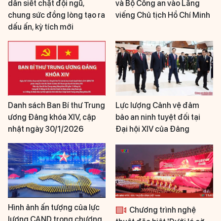
dân siết chặt đội ngũ,
và Bộ Công an vào Lăng
chung sức đồng lòng tạo ra
viếng Chủ tịch Hồ Chí Minh
dấu ấn, kỳ tích mới
Danh sách Ban Bí thư Trung
Lực lượng Cảnh vệ đảm
ương Đảng khóa XIV, cập
bảo an ninh tuyệt đối tại
nhật ngày 30/1/2026
Đại hội XIV của Đảng
Hình ảnh ấn tượng của lực
Chương trình nghệ
lượng CAND trong chương