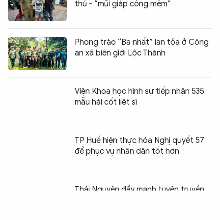
thú - “mũi giáp công mềm”
Phong trào “Ba nhất” lan tỏa ở Công
an xã biên giới Lộc Thành
Viện Khoa học hình sự tiếp nhận 535
mẫu hài cốt liệt sĩ
TP Huế hiện thực hóa Nghị quyết 57
để phục vụ nhân dân tốt hơn
Chia sẻ:
0
Thái Nguyên đẩy mạnh tuyên truyền,
phòng ngừa tội phạm mua bán người