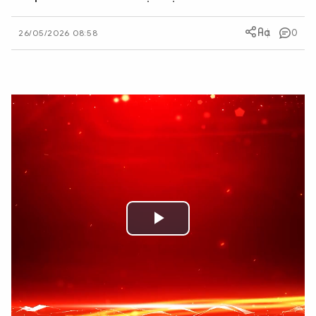
QUỐC TẾ
0
26/05/2026 08:58
VĂN HÓA - THỂ THAO
BẠN ĐỌC & CAND
ĐA PHƯƠNG TIỆN
eMagazine
Podcast
Video
Ảnh
Play
Infographic
Chuyên trang
An ninh thế giới
Văn nghệ Công an
Video
Chuyên đề