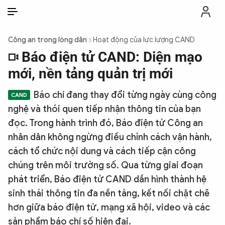
VI
VI
EN
Công an trong lòng dân
Hoạt động của lực lượng CAND
THỜI SỰ
Báo điện tử CAND: Diện mạo
mới, nền tảng quản trị mới
CHỐNG DIỄN BIẾN HÒA BÌNH
Báo chí đang thay đổi từng ngày cùng công
nghệ và thói quen tiếp nhận thông tin của bạn
CÔNG AN TRONG LÒNG DÂN
đọc. Trong hành trình đó, Báo điện tử Công an
nhân dân không ngừng điều chỉnh cách vận hành,
XÃ HỘI
cách tổ chức nội dung và cách tiếp cận công
chúng trên môi trường số. Qua từng giai đoạn
PHÁP LUẬT
phát triển, Báo điện tử CAND dần hình thành hệ
sinh thái thông tin đa nền tảng, kết nối chặt chẽ
CÔNG NGHỆ
hơn giữa báo điện tử, mạng xã hội, video và các
sản phẩm báo chí số hiện đại.