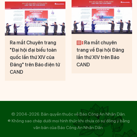
Ra mắt Chuyên trang
Ra mắt chuyên
"Đại hội đại biểu toàn
trang về Đại hội Đảng
quốc lần thứ XIV của
lần thứ XIV trên Báo
Đảng" trên Báo điện tử
CAND
CAND
© 2004-2026. Bản quyền thuộc về Báo Công An Nhân Dân.
® Không sao chép dưới mọi hình thức khi chưa có sự đồng ý bằng
văn bản của Báo Công An Nhân Dân.