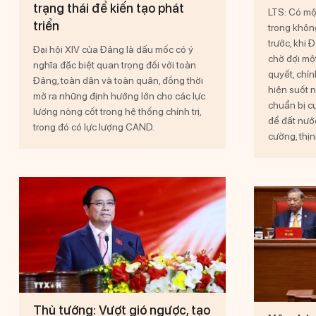
trạng thái để kiến tạo phát
LTS: Có một
triển
trong khôn
trước, khi Đ
Đại hội XIV của Đảng là dấu mốc có ý
chờ đợi mộ
nghĩa đặc biệt quan trọng đối với toàn
quyết, chí
Đảng, toàn dân và toàn quân, đồng thời
hiện suốt 
mở ra những định hướng lớn cho các lực
chuẩn bị cự
lượng nòng cốt trong hệ thống chính trị,
để đất nướ
trong đó có lực lượng CAND.
cường, thị
Thủ tướng: Vượt gió ngược, tạo