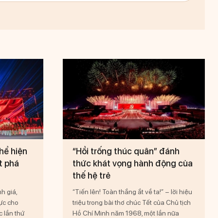
hể hiện
“Hồi trống thúc quân” đánh
t phá
thức khát vọng hành động của
thế hệ trẻ
h giá,
“Tiến lên! Toàn thắng ắt về ta!” – lời hiệu
ực cho
triệu trong bài thơ chúc Tết của Chủ tịch
c lần thứ
Hồ Chí Minh năm 1968, một lần nữa