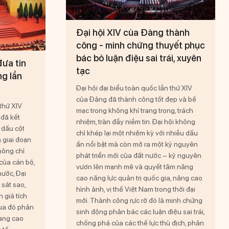
Đại hội XIV của Đảng thành
công - minh chứng thuyết phục
bác bỏ luận điệu sai trái, xuyên
đưa tin
tạc
ng lần
Đại hội đại biểu toàn quốc lần thứ XIV
của Đảng đã thành công tốt đẹp và bế
 thứ XIV
mạc trong không khí trang trọng, trách
đã kết
nhiệm, tràn đầy niềm tin. Đại hội không
 dấu cột
chỉ khép lại một nhiệm kỳ với nhiều dấu
a giai đoạn
ấn nổi bật mà còn mở ra một kỷ nguyên
hông chỉ
phát triển mới của đất nước – kỷ nguyên
của cán bộ,
vươn lên mạnh mẽ và quyết tâm nâng
nước, Đại
cao năng lực quản trị quốc gia, nâng cao
 sát sao,
hình ảnh, vị thế Việt Nam trong thời đại
 giá tích
mới. Thành công rực rỡ đó là minh chứng
qua đó phản
sinh động phản bác các luận điệu sai trái,
càng cao
chống phá của các thế lực thù địch, phản