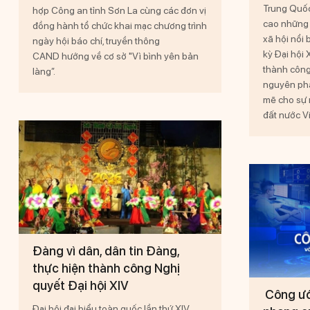
Trung Quốc
hợp Công an tỉnh Sơn La cùng các đơn vị
cao những t
đồng hành tổ chức khai mạc chương trình
xã hội nổi 
ngày hội báo chí, truyền thông
kỳ Đại hội X
CAND hướng về cơ sở "Vì bình yên bản
thành công
làng”.
nguyên phá
mẽ cho sự 
đất nước Vi
Đảng vì dân, dân tin Đảng,
thực hiện thành công Nghị
quyết Đại hội XIV
Công ước
Đại hội đại biểu toàn quốc lần thứ XIV