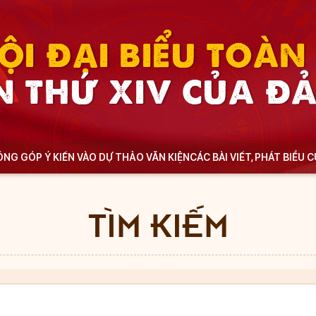
ỘI ĐẠI BIỂU TOÀ
N THỨ XIV CỦA Đ
NG GÓP Ý KIẾN VÀO DỰ THẢO VĂN KIỆN
CÁC BÀI VIẾT, PHÁT BIỂU 
TÌM KIẾM