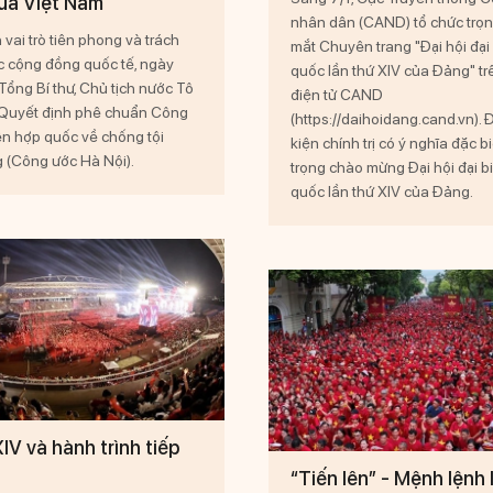
ủa Việt Nam
nhân dân (CAND) tổ chức trọn
vai trò tiên phong và trách
mắt Chuyên trang "Đại hội đại
c cộng đồng quốc tế, ngày
quốc lần thứ XIV của Đảng" t
Tổng Bí thư, Chủ tịch nước Tô
điện tử CAND
Quyết định phê chuẩn Công
(https://daihoidang.cand.vn). 
ên hợp quốc về chống tội
kiện chính trị có ý nghĩa đặc b
(Công ước Hà Nội).
trọng chào mừng Đại hội đại b
quốc lần thứ XIV của Đảng.
XIV và hành trình tiếp
“Tiến lên” - Mệnh lệnh 