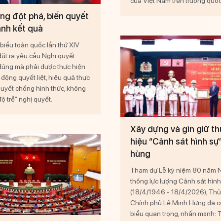
của Việt Nam trên trường quốc
g đột phá, biến quyết
ành kết quả
 biểu toàn quốc lần thứ XIV
ặt ra yêu cầu Nghị quyết
đúng mà phải được thực hiện
động quyết liệt, hiệu quả thực
quyết chống hình thức, không
độ trễ” nghị quyết.
Xây dựng và gìn giữ t
hiệu “Cảnh sát hình sự
hùng
Tham dự Lễ kỷ niệm 80 năm N
thống lực lượng Cảnh sát hình
(18/4/1946 - 18/4/2026), Thủ
Chính phủ Lê Minh Hưng đã có
biểu quan trọng, nhấn mạnh: 