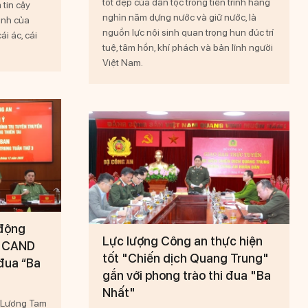
tốt đẹp của dân tộc trong tiến trình hàng
 tin cậy
nghìn năm dựng nước và giữ nước, là
inh của
nguồn lực nội sinh quan trọng hun đúc trí
ái ác, cái
tuệ, tâm hồn, khí phách và bản lĩnh người
Việt Nam.
 động
Lực lượng Công an thực hiện
sĩ CAND
tốt "Chiến dịch Quang Trung"
 đua “Ba
gắn với phong trào thi đua "Ba
Nhất"
 Lương Tam