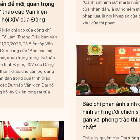
“Cảnh sát hình sự” mãi là niềm
ấn đề mới, quan trọng
của nhân dân, là sự nghiêm m
 thảo các Văn kiện
pháp luật, là nỗi khiếp sợ của c
i hội XIV của Đảng
xấu, của tội phạm.
 kiến chỉ đạo của đồng chí
ư Tô Lâm, Trưởng Tiểu ban Văn
 21/10/2025, Tổ Biên tập Văn
ội XIV cung cấp "Báo cáo một
mới, quan trọng trong Dự thảo
n trình Đại hội XIV của Đảng"
u tham khảo cho cán bộ, đảng
n dân trong quá trình thảo
 các Dự thảo Văn kiện Đại hội
 bố lấy ý kiến rộng rãi của
Báo chí phản ánh sinh
hình ảnh người chiến 
gắn với phong trào thi
nhất”
Thừa ủy quyền của Đại tướng