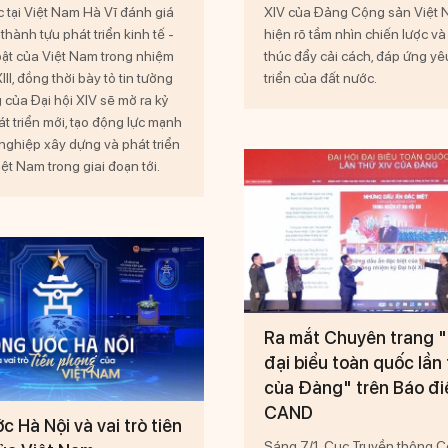
 tại Việt Nam Hà Vĩ đánh giá
XIV của Đảng Cộng sản Việt 
hành tựu phát triển kinh tế -
hiện rõ tầm nhìn chiến lược v
bật của Việt Nam trong nhiệm
thúc đẩy cải cách, đáp ứng yê
III, đồng thời bày tỏ tin tưởng
triển của đất nước.
 của Đại hội XIV sẽ mở ra kỷ
t triển mới, tạo động lực mạnh
nghiệp xây dựng và phát triển
ệt Nam trong giai đoạn tới.
Ra mắt Chuyên trang "
đại biểu toàn quốc lần
của Đảng" trên Báo đi
CAND
 Hà Nội và vai trò tiên
Sáng 7/1, Cục Truyền thông 