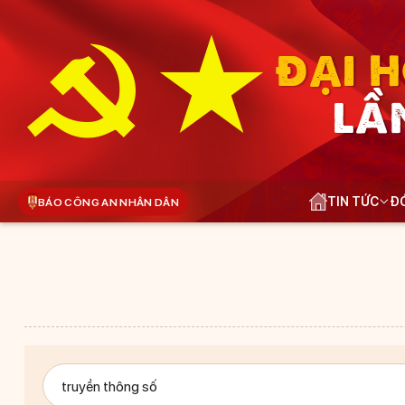
ĐẠI H
LẦ
TIN TỨC
ĐÓ
BÁO CÔNG AN NHÂN DÂN