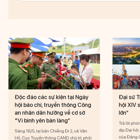
Độc đáo các sự kiện tại Ngày
Đại sứ T
hội báo chí, truyền thông Công
hội XIV 
an nhân dân hướng về cơ sở
lớn”
"Vì bình yên bản làng”
Trả lời ph
dịp Đại hội
Sáng 16/5, tại bản Chiềng Đi 2, xã Vân
của Đảng C
Hồ, Cục Truyền thông CAND chủ trì, phối