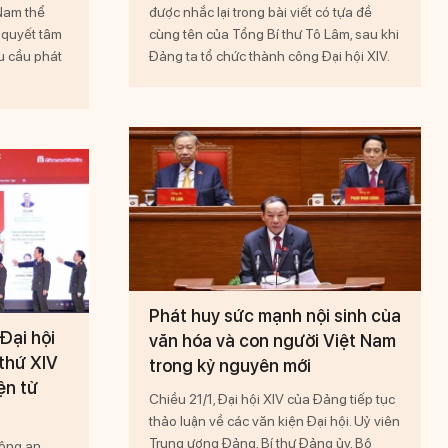
Nam thể
được nhắc lại trong bài viết có tựa đề
à quyết tâm
cùng tên của Tổng Bí thư Tô Lâm, sau khi
u cầu phát
Đảng ta tổ chức thành công Đại hội XIV.
Phát huy sức mạnh nội sinh của
Đại hội
văn hóa và con người Việt Nam
 thứ XIV
trong kỷ nguyên mới
ện tử
Chiều 21/1, Đại hội XIV của Đảng tiếp tục
thảo luận về các văn kiện Đại hội. Uỷ viên
Trung ương Đảng, Bí thư Đảng ủy, Bộ
Công an