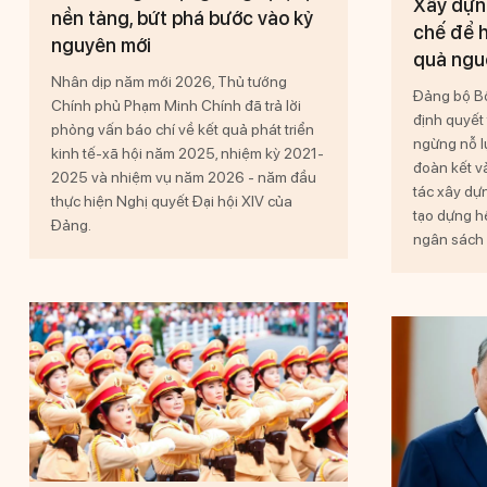
Xây dựng
nền tảng, bứt phá bước vào kỷ
chế để h
nguyên mới
quả nguồ
Nhân dịp năm mới 2026, Thủ tướng
Đảng bộ Bộ
Chính phủ Phạm Minh Chính đã trả lời
định quyết 
phỏng vấn báo chí về kết quả phát triển
ngừng nỗ lự
kinh tế-xã hội năm 2025, nhiệm kỳ 2021-
đoàn kết v
2025 và nhiệm vụ năm 2026 - năm đầu
tác xây dự
thực hiện Nghị quyết Đại hội XIV của
tạo dựng h
Đảng.
ngân sách 