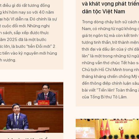
và khát vọng phát triể
 điều gì đó rất tương đồng
dân tộc Việt Nam
g khí hôm nay so với 40 năm
ại hội VI diễn ra. Đó chính là sự
Trong dòng chảy lịch sử cách
t cuộc đổi mới. Những nghị
Nam, có những từ ngữ không 
nh sách, sắp xếp được thực
giá trị ngôn từ, mà còn kết tin
năm 2025 đã là một bước
tượng tinh thần, trở thành mệ
c lớn, là bước “tiền Đổi mới” 2
thời đại và dấu ấn của ý chí dâ
c tiến vào kỷ nguyên mới hùng
lên” là một trong những từ ngữ
nh vượng.
những vần thơ chúc Tết hào 
Chủ tịch Hồ Chí Minh trong 
tháng kháng chiến chống Mỹ 
đến thông điệp chính luận sâu
bài viết “Tiến lên! Toàn thắng 
của Tổng Bí thư Tô Lâm.