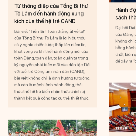
Từ thông điệp của Tổng Bí thư
Hành độn
Tô Lâm đến hành động xung
sách th
kích của thế hệ trẻ CAND
Đại hội Đại
Bài viết “Tiến lên! Toàn thắng ắt về ta!”
của Đảng đ
của Tổng Bí thư Tô Lâm là lời hiệu triệu
không chỉ 
có ý nghĩa chiến lược, thắp lên niềm tin,
bằng hành 
khát vọng và khí thế hành động mới của
chất, kiên 
toàn Đảng, toàn dân, toàn quân ta trong
để xảy ra “
kỷ nguyên phát triển mới của dân tộc. Đối
với tuổi trẻ Công an nhân dân (CAND),
bài viết không chỉ là định hướng tư tưởng,
mà còn là mệnh lệnh hành động, thôi
thúc thế hệ trẻ biến nhận thức chính trị
thành kết quả công tác cụ thể, thiết thực.