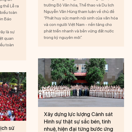
trưởng Bộ Văn hóa, Thể thao và Du lịch
g thể Lễ ra
Nguyễn Văn Hùng tham luận về chủ đề
 biểu toàn
“Phát huy sức mạnh nội sinh của văn hóa
rên Báo
và con người Việt Nam - nền tảng cho
phát triển nhanh và bền vững đất nước
Đây là sự
trong kỷ nguyên mới”.
iệt quan
iểu toàn
Xây dựng lực lượng Cảnh sát
Hình sự thật sự sắc bén, tinh
lịch sử
nhuệ, hiện đại từng bước ứng