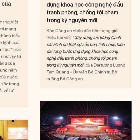
n của
dụng khoa học công nghệ đấu
tranh phòng, chống tội phạm
trong kỷ nguyên mới
 mạng Việt
chỉ mang
Báo Công an nhân dân trân trọng giới
h thành biểu
thiệu bài viết "
Xây dựng lực lượng Cảnh
nh lệnh của
sát Hình sự thật sự sắc bén, tinh nhuệ, hiện
n tộc. “Tiến
đại từng bước ứng dụng khoa học công
 như vậy, từ
nghệ đấu tranh phòng, chống tội phạm
sảng của
trong kỷ nguyên mới
" của Đại tướng Lương
những năm
Tam Quang - Ủy viên Bộ Chính trị, Bộ
cứu nước,
trưởng Bộ Công an.
 sắc trong
ắt về ta”