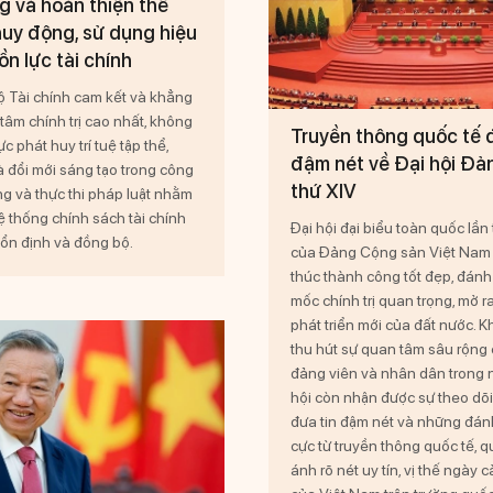
 và hoàn thiện thể
uy động, sử dụng hiệu
n lực tài chính
 Tài chính cam kết và khẳng
tâm chính trị cao nhất, không
Truyền thông quốc tế 
c phát huy trí tuệ tập thể,
đậm nét về Đại hội Đả
à đổi mới sáng tạo trong công
thứ XIV
ng và thực thi pháp luật nhằm
ệ thống chính sách tài chính
Đại hội đại biểu toàn quốc lần
ổn định và đồng bộ.
của Đảng Cộng sản Việt Nam 
thúc thành công tốt đẹp, đánh
mốc chính trị quan trọng, mở r
phát triển mới của đất nước. K
thu hút sự quan tâm sâu rộng 
đảng viên và nhân dân trong 
hội còn nhận được sự theo dõi
đưa tin đậm nét và những đánh
cực từ truyền thông quốc tế, 
ánh rõ nét uy tín, vị thế ngày 