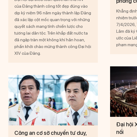
phong c
của Đảng thành công tốt đẹp đúng vào
Khẳng định 
dịp kỷ niệm 96 năm ngày thành lập Đảng
nhiệm trướ
đã xác lập cột mốc quan trọng với những
7/4/2026, 
quyết sách mang tính chiến lược cho
Lâm đã ký 
tương lai dân tộc. Trên khắp đất nước ta
ước của Li
đã ngập tràn một không khí hân hoan,
phạm mạng 
phấn khởi chào mừng thành công Đại hội
XIV của Đảng.
Đại hội 
nối
Công an cơ sở chuyển tư duy,