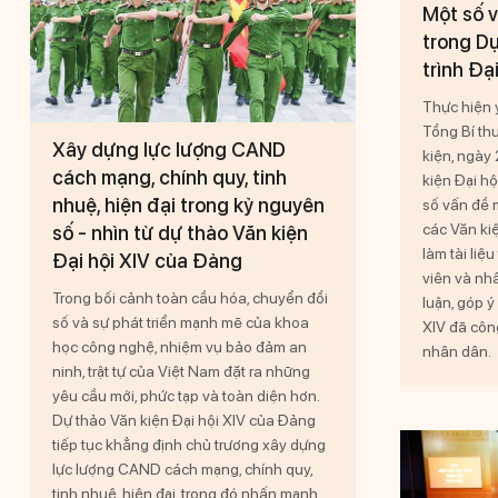
Một số v
trong Dự
trình Đạ
Thực hiện ý
Tổng Bí th
Xây dựng lực lượng CAND
kiện, ngày
cách mạng, chính quy, tinh
kiện Đại h
nhuệ, hiện đại trong kỷ nguyên
số vấn đề 
các Văn kiệ
số - nhìn từ dự thảo Văn kiện
làm tài liệ
Đại hội XIV của Đảng
viên và nhâ
Trong bối cảnh toàn cầu hóa, chuyển đổi
luận, góp ý
số và sự phát triển mạnh mẽ của khoa
XIV đã công
học công nghệ, nhiệm vụ bảo đảm an
nhân dân.
ninh, trật tự của Việt Nam đặt ra những
yêu cầu mới, phức tạp và toàn diện hơn.
Dự thảo Văn kiện Đại hội XIV của Đảng
tiếp tục khẳng định chủ trương xây dựng
lực lượng CAND cách mạng, chính quy,
tinh nhuệ, hiện đại, trong đó nhấn mạnh