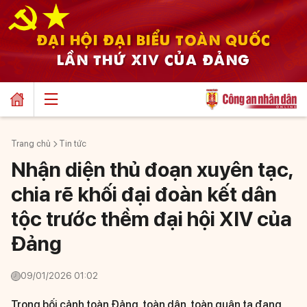
ĐẠI HỘI ĐẠI BIỂU TOÀN QUỐC
LẦN THỨ XIV CỦA ĐẢNG
Trang chủ
Tin tức
Nhận diện thủ đoạn xuyên tạc,
chia rẽ khối đại đoàn kết dân
tộc trước thềm đại hội XIV của
Đảng
09/01/2026 01:02
Trong bối cảnh toàn Đảng, toàn dân, toàn quân ta đang