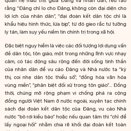
quan hệ máu thịt giữa Đảng và nhân dân, rêu rao
rằng “Đảng chỉ lo cho Đảng, không còn đại diện cho
lợi ích của nhân dân”, “đại đoàn kết dân tộc chỉ là
khẩu hiệu hình thức, lừa bịp”, từ đó gieo rắc tư tưởng
ly tán, làm suy yếu niềm tin chính trị trong xã hội.
Đặc biệt nguy hiểm là việc các đối tượng lợi dụng vấn
đề dân tộc, tôn giáo, một trong những lĩnh vực nhạy
cảm, có tác động sâu rộng đến đời sống tinh thần
của nhân dân để vu cáo Đảng và Nhà nước ta “kỳ
thị, coi nhẹ dân tộc thiểu số”, “đồng hóa văn hóa
vùng miền”, “phân biệt đối xử trong tôn giáo”... Đồng
thời, chúng mở rộng phạm vi chống phá ra cộng
đồng người Việt Nam ở nước ngoài, xuyên tạc chính
sách đại đoàn kết dân tộc của Đảng, vu cáo Nhà
nước “bỏ rơi kiều bào” hoặc nếu quan tâm thì “chỉ để
lấy ngoại hối” nhằm chia rẽ khối đại đoàn kết toàn