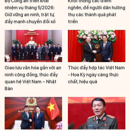
Bộ Công an triển khai
Khơi thông các điểm
nhiệm vụ tháng 5/2026:
nghẽn, để người dân hưởng
Giữ vững an ninh, trật tự,
thụ các thành quả phát
đẩy mạnh chuyển đổi số
triển
Giao lưu văn hóa gắn với an
Thúc đẩy hợp tác Việt Nam
ninh cộng đồng, thúc đẩy
- Hoa Kỳ ngày càng thực
quan hệ Việt Nam – Nhật
chất, hiệu quả
Bản