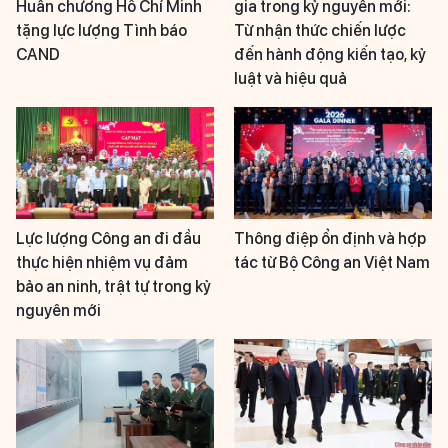
Huân chương Hồ Chí Minh
gia trong kỷ nguyên mới:
tặng lực lượng Tình báo
Từ nhận thức chiến lược
CAND
đến hành động kiến tạo, kỷ
luật và hiệu quả
Lực lượng Công an đi đầu
Thông điệp ổn định và hợp
thực hiện nhiệm vụ đảm
tác từ Bộ Công an Việt Nam
bảo an ninh, trật tự trong kỷ
nguyên mới