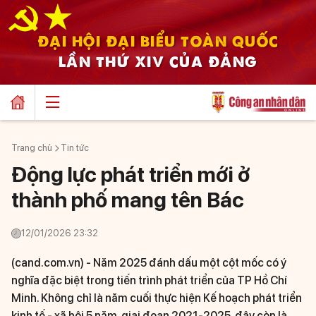
ĐẠI HỘI ĐẠI BIỂU TOÀN QUỐC
LẦN THỨ XIV CỦA ĐẢNG
Trang chủ
Tin tức
Động lực phát triển mới ở
thành phố mang tên Bác
12/01/2026 23:32
(cand.com.vn) -
Năm 2025 đánh dấu một cột mốc có ý
nghĩa đặc biệt trong tiến trình phát triển của TP Hồ Chí
Minh. Không chỉ là năm cuối thực hiện Kế hoạch phát triển
kinh tế - xã hội 5 năm, giai đoạn 2021-2025, đây còn là