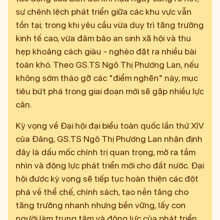
sự chênh lệch phát triển giữa các khu vực vẫn
tồn tại; trong khi yêu cầu vừa duy trì tăng trưởng
kinh tế cao, vừa đảm bảo an sinh xã hội và thu
hẹp khoảng cách giàu - nghèo đặt ra nhiều bài
toán khó. Theo GS.TS Ngô Thị Phương Lan, nếu
không sớm tháo gỡ các "điểm nghẽn" này, mục
tiêu bứt phá trong giai đoạn mới sẽ gặp nhiều lực
cản.
Kỳ vọng về Đại hội đại biểu toàn quốc lần thứ XIV
của Đảng, GS.TS Ngô Thị Phương Lan nhận định
đây là dấu mốc chính trị quan trọng, mở ra tầm
nhìn và động lực phát triển mới cho đất nước. Đại
hội được kỳ vọng sẽ tiếp tục hoàn thiện các đột
phá về thể chế, chính sách, tạo nền tảng cho
tăng trưởng nhanh nhưng bền vững, lấy con
người làm trung tâm và động lực của phát triển,