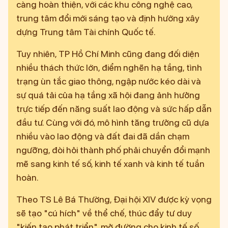
càng hoàn thiện, với các khu công nghệ cao,
trung tâm đổi mới sáng tạo và định hướng xây
dựng Trung tâm Tài chính Quốc tế.
Tuy nhiên, TP Hồ Chí Minh cũng đang đối diện
nhiều thách thức lớn, điểm nghẽn hạ tầng, tình
trạng ùn tắc giao thông, ngập nước kéo dài và
sự quá tải của hạ tầng xã hội đang ảnh hưởng
trực tiếp đến năng suất lao động và sức hấp dẫn
đầu tư. Cùng với đó, mô hình tăng trưởng cũ dựa
nhiều vào lao động và đất đai đã dần chạm
ngưỡng, đòi hỏi thành phố phải chuyển đổi mạnh
mẽ sang kinh tế số, kinh tế xanh và kinh tế tuần
hoàn.
Theo TS Lê Bá Thường, Đại hội XIV được kỳ vọng
sẽ tạo "cú hích" về thể chế, thúc đẩy tư duy
"kiến tạo phát triển", mở đường cho kinh tế số,