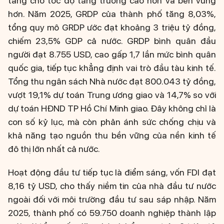
tảng cho tốc độ tăng trưởng cao hơn và bền vững
hơn. Năm 2025, GRDP của thành phố tăng 8,03%,
tổng quy mô GRDP ước đạt khoảng 3 triệu tỷ đồng,
chiếm 23,5% GDP cả nước. GRDP bình quân đầu
người đạt 8.755 USD, cao gấp 1,7 lần mức bình quân
quốc gia, tiếp tục khẳng định vai trò đầu tàu kinh tế.
Tổng thu ngân sách Nhà nước đạt 800.043 tỷ đồng,
vượt 19,1% dự toán Trung ương giao và 14,7% so với
dự toán HĐND TP Hồ Chí Minh giao. Đây không chỉ là
con số kỷ lục, mà còn phản ánh sức chống chịu và
khả năng tạo nguồn thu bền vững của nền kinh tế
đô thị lớn nhất cả nước.
Hoạt động đầu tư tiếp tục là điểm sáng, vốn FDI đạt
8,16 tỷ USD, cho thấy niềm tin của nhà đầu tư nước
ngoài đối với môi trường đầu tư sau sáp nhập. Năm
2025, thành phố có 59.750 doanh nghiệp thành lập