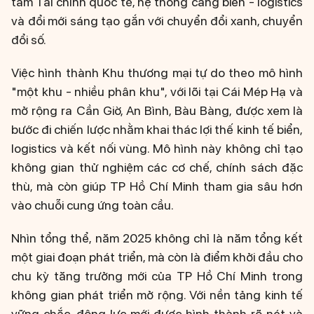
tâm Tài chính quốc tế, hệ thống cảng biển - logistics
và đổi mới sáng tạo gắn với chuyển đổi xanh, chuyển
đổi số.
Việc hình thành Khu thương mại tự do theo mô hình
"một khu - nhiều phân khu", với lõi tại Cái Mép Hạ và
mở rộng ra Cần Giờ, An Bình, Bàu Bàng, được xem là
bước đi chiến lược nhằm khai thác lợi thế kinh tế biển,
logistics và kết nối vùng. Mô hình này không chỉ tạo
không gian thử nghiệm các cơ chế, chính sách đặc
thù, mà còn giúp TP Hồ Chí Minh tham gia sâu hơn
vào chuỗi cung ứng toàn cầu.
Nhìn tổng thể, năm 2025 không chỉ là năm tổng kết
một giai đoạn phát triển, mà còn là điểm khởi đầu cho
chu kỳ tăng trưởng mới của TP Hồ Chí Minh trong
không gian phát triển mở rộng. Với nền tảng kinh tế
vững chắc, động lực mới được hình thành rõ nét và