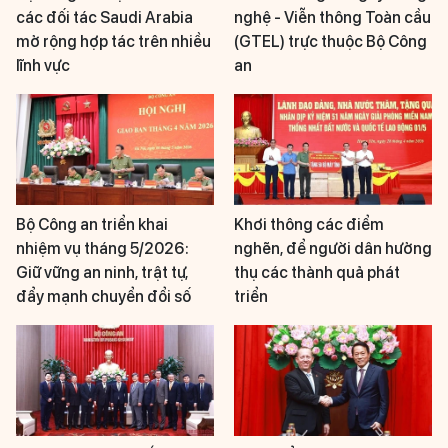
các đối tác Saudi Arabia
nghệ - Viễn thông Toàn cầu
mở rộng hợp tác trên nhiều
(GTEL) trực thuộc Bộ Công
lĩnh vực
an
Bộ Công an triển khai
Khơi thông các điểm
nhiệm vụ tháng 5/2026:
nghẽn, để người dân hưởng
Giữ vững an ninh, trật tự,
thụ các thành quả phát
đẩy mạnh chuyển đổi số
triển