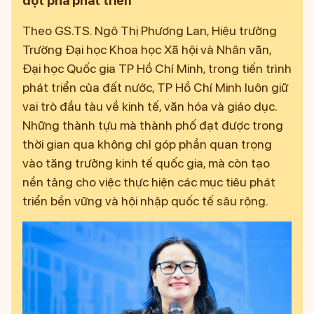
đột phá phát triển
Theo GS.TS. Ngô Thị Phương Lan, Hiệu trưởng
Trường Đại học Khoa học Xã hội và Nhân văn,
Đại học Quốc gia TP Hồ Chí Minh, trong tiến trình
phát triển của đất nước, TP Hồ Chí Minh luôn giữ
vai trò đầu tàu về kinh tế, văn hóa và giáo dục.
Những thành tựu mà thành phố đạt được trong
thời gian qua không chỉ góp phần quan trọng
vào tăng trưởng kinh tế quốc gia, mà còn tạo
nền tảng cho việc thực hiện các mục tiêu phát
triển bền vững và hội nhập quốc tế sâu rộng.