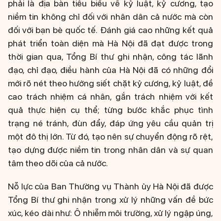
phải là địa bàn tiêu biểu về kỷ luật, kỷ cương, tạo
niềm tin không chỉ đối với nhân dân cả nước mà còn
đối với bạn bè quốc tế. Đánh giá cao những kết quả
phát triển toàn diện mà Hà Nội đã đạt được trong
thời gian qua, Tổng Bí thư ghi nhận, công tác lãnh
đạo, chỉ đạo, điều hành của Hà Nội đã có những đổi
mới rõ nét theo hướng siết chặt kỷ cương, kỷ luật, đề
cao trách nhiệm cá nhân, gắn trách nhiệm với kết
quả thực hiện cụ thể; từng bước khắc phục tình
trạng né tránh, đùn đẩy, đáp ứng yêu cầu quản trị
một đô thị lớn. Từ đó, tạo nên sự chuyển động rõ rệt,
tạo dựng được niềm tin trong nhân dân và sự quan
tâm theo dõi của cả nước.
Nỗ lực của Ban Thường vụ Thành ủy Hà Nội đã được
Tổng Bí thư ghi nhận trong xử lý những vấn đề bức
xúc, kéo dài như: Ô nhiễm môi trường, xử lý ngập úng,