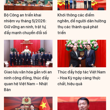
Bộ Công an triển khai
Khơi thông các điểm
nhiệm vụ tháng 5/2026:
nghẽn, để người dân hưởng
Giữ vững an ninh, trật tự,
thụ các thành quả phát
đẩy mạnh chuyển đổi số
triển
Giao lưu văn hóa gắn với an
Thúc đẩy hợp tác Việt Nam
ninh cộng đồng, thúc đẩy
- Hoa Kỳ ngày càng thực
quan hệ Việt Nam – Nhật
chất, hiệu quả
Bản