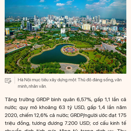
Hà Nội mục tiêu xây dựng một Thủ đô đáng sống, văn
minh, nhân văn.
Tăng trưởng GRDP bình quân 6,57%, gấp 1,1 lần cả
nước; quy mô khoảng 63 tỷ USD, gấp 1,4 lần năm
2020, chiếm 12,6% cả nước; GRDP/người ước đạt 175
triệu đồng, tương đương 7.200 USD; cơ cấu kinh tế
chuyển dịch tích cực, tăng tỷ trọng dịch vụ. Thu