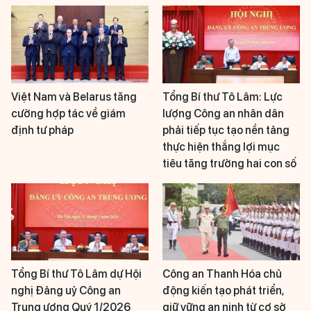
Việt Nam và Belarus tăng
Tổng Bí thư Tô Lâm: Lực
cường hợp tác về giám
lượng Công an nhân dân
định tư pháp
phải tiếp tục tạo nền tảng
thực hiện thắng lợi mục
tiêu tăng trưởng hai con số
Tổng Bí thư Tô Lâm dự Hội
Công an Thanh Hóa chủ
nghị Đảng uỷ Công an
động kiến tạo phát triển,
Trung ương Quý 1/2026
giữ vững an ninh từ cơ sở