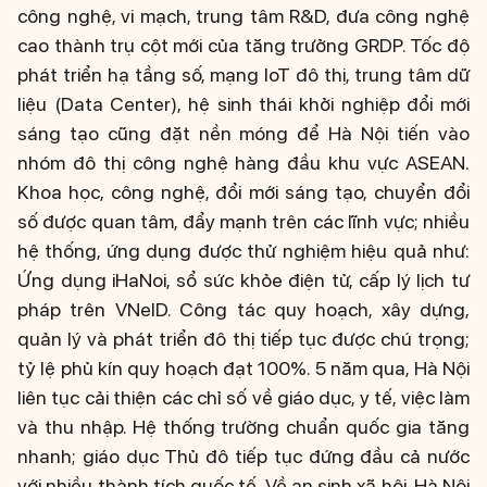
công nghệ, vi mạch, trung tâm R&D, đưa công nghệ
cao thành trụ cột mới của tăng trưởng GRDP. Tốc độ
phát triển hạ tầng số, mạng IoT đô thị, trung tâm dữ
liệu (Data Center), hệ sinh thái khởi nghiệp đổi mới
sáng tạo cũng đặt nền móng để Hà Nội tiến vào
nhóm đô thị công nghệ hàng đầu khu vực ASEAN.
Khoa học, công nghệ, đổi mới sáng tạo, chuyển đổi
số được quan tâm, đẩy mạnh trên các lĩnh vực; nhiều
hệ thống, ứng dụng được thử nghiệm hiệu quả như:
Ứng dụng iHaNoi, sổ sức khỏe điện tử, cấp lý lịch tư
pháp trên VNeID. Công tác quy hoạch, xây dựng,
quản lý và phát triển đô thị tiếp tục được chú trọng;
tỷ lệ phủ kín quy hoạch đạt 100%. 5 năm qua, Hà Nội
liên tục cải thiện các chỉ số về giáo dục, y tế, việc làm
và thu nhập. Hệ thống trường chuẩn quốc gia tăng
nhanh; giáo dục Thủ đô tiếp tục đứng đầu cả nước
với nhiều thành tích quốc tế. Về an sinh xã hội, Hà Nội