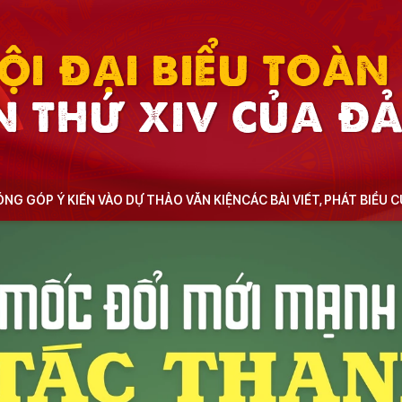
ỘI ĐẠI BIỂU TOÀ
N THỨ XIV CỦA Đ
NG GÓP Ý KIẾN VÀO DỰ THẢO VĂN KIỆN
CÁC BÀI VIẾT, PHÁT BIỂU 