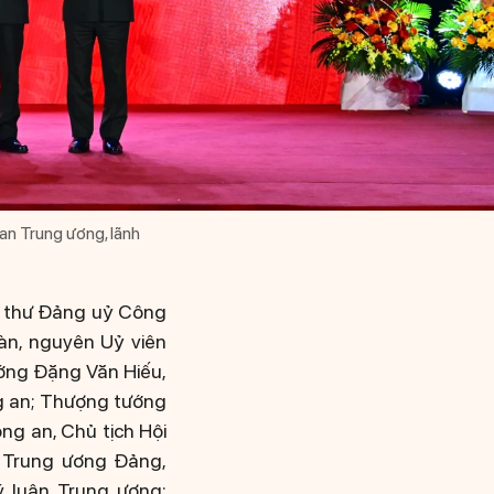
n Trung ương, lãnh
í thư Đảng uỷ Công
n, nguyên Uỷ viên
ớng Đặng Văn Hiếu,
g an; Thượng tướng
g an, Chủ tịch Hội
 Trung ương Đảng,
 luận Trung ương;