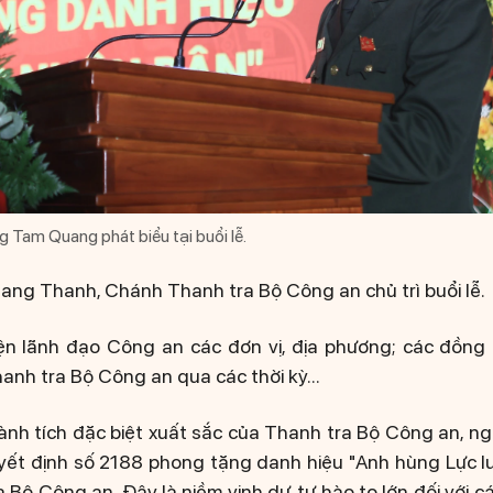
 Tam Quang phát biểu tại buổi lễ.
ang Thanh, Chánh Thanh tra Bộ Công an chủ trì buổi lễ.
ện lãnh đạo Công an các đơn vị, địa phương; các đồng 
anh tra Bộ Công an qua các thời kỳ...
nh tích đặc biệt xuất sắc của Thanh tra Bộ Công an, n
uyết định số 2188 phong tặng danh hiệu "Anh hùng Lực l
 Bộ Công an. Đây là niềm vinh dự, tự hào to lớn đối với 