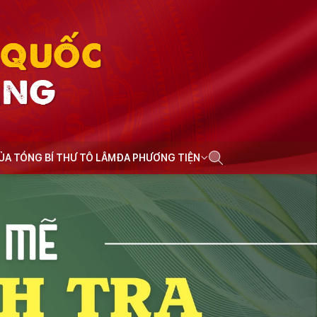
N QUỐC
ẢNG
CỦA TỔNG BÍ THƯ TÔ LÂM
ĐA PHƯƠNG TIỆN