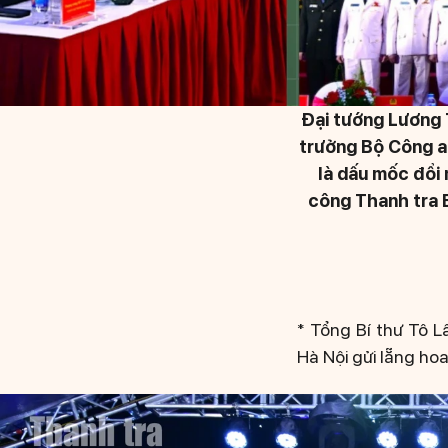
Đại tướng Lương T
trưởng Bộ Công a
là dấu mốc đổi
công Thanh tra 
* Tổng Bí thư Tô L
Hà Nội gửi lẵng ho