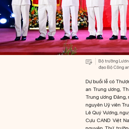
Bộ trưởng Lươn
đạo Bộ Công an
Dự buổi lễ có Thư
an Trung ương, T
Trung ương Đảng, 
nguyên Uỷ viên Tr
Lê Quý Vương, ngu
Cựu CAND Việt Na
nguyên Thứ trưởn