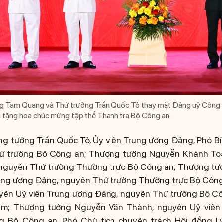
g Tam Quang và Thứ trưởng Trần Quốc Tỏ thay mặt Đảng uỷ Công a
 tặng hoa chúc mừng tập thể Thanh tra Bộ Công an.
ợng tướng Trần Quốc Tỏ, Ủy viên Trung ương Đảng, Phó B
hứ trưởng Bộ Công an; Thượng tướng Nguyễn Khánh Toà
nguyên Thứ trưởng Thường trực Bộ Công an; Thượng tư
ung ương Đảng, nguyên Thứ trưởng Thường trực Bộ Côn
yên Uỷ viên Trung ương Đảng, nguyên Thứ trưởng Bộ Côn
m; Thượng tướng Nguyễn Văn Thành, nguyên Uỷ viên
g Bộ Công an, Phó Chủ tịch chuyên trách Hội đồng Lý