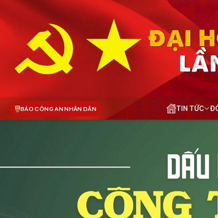
ĐẠI H
LẦ
TIN TỨC
ĐÓ
BÁO CÔNG AN NHÂN DÂN