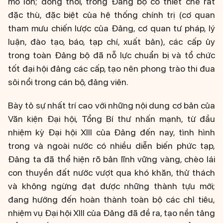
mô lớn; đồng thời, trong Đảng bộ có thiết chế rất
đặc thù, đặc biệt của hệ thống chính trị (cơ quan
tham mưu chiến lược của Đảng, cơ quan tư pháp, lý
luận, đào tạo, báo, tạp chí, xuất bản), các cấp ủy
trong toàn Đảng bộ đã nỗ lực chuẩn bị và tổ chức
tốt đại hội đảng các cấp, tạo nên phong trào thi đua
sôi nổi trong cán bộ, đảng viên.
Bày tỏ sự nhất trí cao với những nội dung cơ bản của
Văn kiện Đại hội, Tổng Bí thư nhấn mạnh, từ đầu
nhiệm kỳ Đại hội XIII của Đảng đến nay, tình hình
trong và ngoài nước có nhiều diễn biến phức tạp,
Đảng ta đã thể hiện rõ bản lĩnh vững vàng, chèo lái
con thuyền đất nước vượt qua khó khăn, thử thách
và không ngừng đạt được những thành tựu mới;
đang hướng đến hoàn thành toàn bộ các chỉ tiêu,
nhiệm vụ Đại hội XIII của Đảng đã đề ra, tạo nền tảng