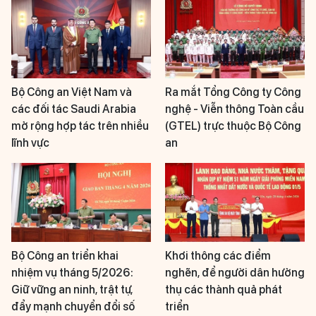
Bộ Công an Việt Nam và
Ra mắt Tổng Công ty Công
các đối tác Saudi Arabia
nghệ - Viễn thông Toàn cầu
mở rộng hợp tác trên nhiều
(GTEL) trực thuộc Bộ Công
lĩnh vực
an
Bộ Công an triển khai
Khơi thông các điểm
nhiệm vụ tháng 5/2026:
nghẽn, để người dân hưởng
Giữ vững an ninh, trật tự,
thụ các thành quả phát
đẩy mạnh chuyển đổi số
triển