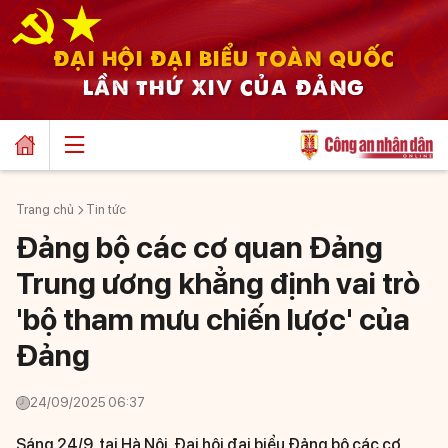
ĐẠI HỘI ĐẠI BIỂU TOÀN QUỐC
LẦN THỨ XIV CỦA ĐẢNG
Trang chủ
Tin tức
Đảng bộ các cơ quan Đảng
Trung ương khẳng định vai trò
'bộ tham mưu chiến lược' của
Đảng
24/09/2025 06:37
Sáng 24/9, tại Hà Nội, Đại hội đại biểu Đảng bộ các cơ