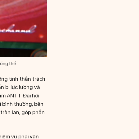
ổng thể.
ng tinh thần trách
 bị lực lượng và
ảm ANTT Đại hội
i bình thường, bên
tràn lan, góp phần
hiệm vụ phải vận