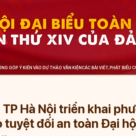
ỘI ĐẠI BIỂU TOÀ
N THỨ XIV CỦA Đ
NG GÓP Ý KIẾN VÀO DỰ THẢO VĂN KIỆN
CÁC BÀI VIẾT, PHÁT BIỂU 
 TP Hà Nội triển khai ph
tuyệt đối an toàn Đại hộ