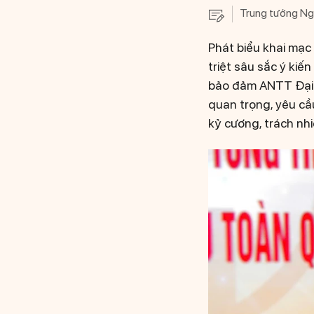
Trung tướng Ngu
Phát biểu khai mạc
triệt sâu sắc ý ki
bảo đảm ANTT Đại h
quan trọng, yêu cầ
kỷ cương, trách nhi