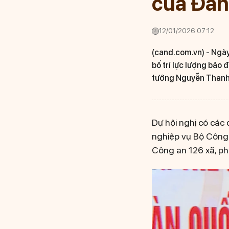
của Đả
12/01/2026 07:12
(cand.com.vn) -
Ngày
bố trí lực lượng bảo 
tướng Nguyễn Thanh T
Dự hội nghị có các
nghiệp vụ Bộ Công 
Công an 126 xã, p