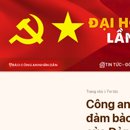
ĐẠI H
LẦ
TIN TỨC
ĐÓ
BÁO CÔNG AN NHÂN DÂN
Trang chủ
Tin tức
Công an
đảm bảo 