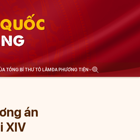
N QUỐC
ẢNG
CỦA TỔNG BÍ THƯ TÔ LÂM
ĐA PHƯƠNG TIỆN
ương án
i XIV