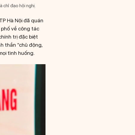
 chỉ đạo hội nghị.
 TP Hà Nội đã quán
h phố về công tác
ính trị đặc biệt
nh thần “chủ động,
mọi tình huống.