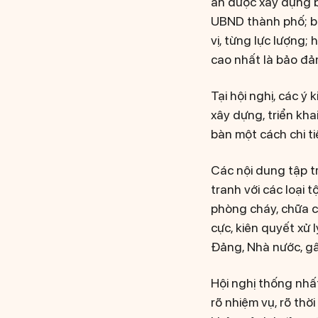
án được xây dựng b
UBND thành phố; bả
vị, từng lực lượng;
cao nhất là bảo đảm
Tại hội nghị, các 
xây dựng, triển kha
bàn một cách chi ti
Các nội dung tập t
tranh với các loại 
phòng cháy, chữa c
cực, kiên quyết xử 
Đảng, Nhà nước, g
Hội nghị thống nhất
rõ nhiệm vụ, rõ thờ