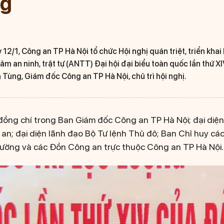
ng
 12/1, Công an TP Hà Nội tổ chức Hội nghị quán triệt, triển kha
đảm an ninh, trật tự (ANTT) Đại hội đại biểu toàn quốc lần thứ 
ùng, Giám đốc Công an TP Hà Nội, chủ trì hội nghị.
 đồng chí trong Ban Giám đốc Công an TP Hà Nội; đại diệ
an; đại diện lãnh đạo Bộ Tư lệnh Thủ đô; Ban Chỉ huy cá
hường và các Đồn Công an trực thuộc Công an TP Hà Nội.