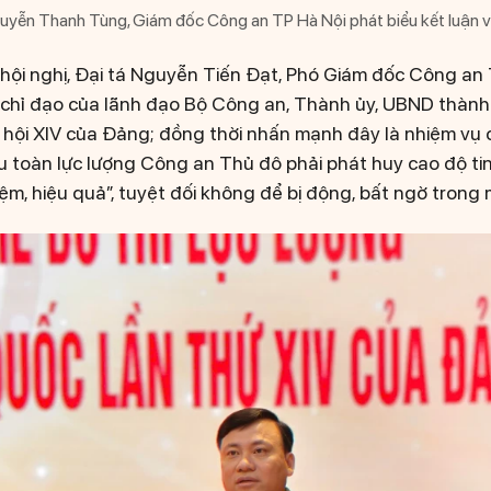
yễn Thanh Tùng, Giám đốc Công an TP Hà Nội phát biểu kết luận và
 hội nghị, Đại tá Nguyễn Tiến Đạt, Phó Giám đốc Công an
ến chỉ đạo của lãnh đạo Bộ Công an, Thành ủy, UBND thàn
ội XIV của Đảng; đồng thời nhấn mạnh đây là nhiệm vụ ch
u toàn lực lượng Công an Thủ đô phải phát huy cao độ ti
ệm, hiệu quả”, tuyệt đối không để bị động, bất ngờ trong 