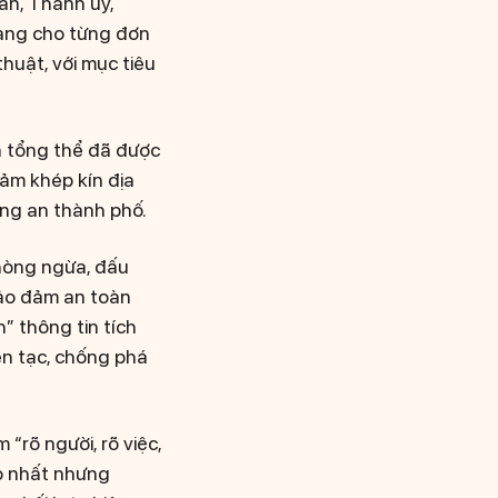
an, Thành ủy,
ràng cho từng đơn
thuật, với mục tiêu
án tổng thể đã được
đảm khép kín địa
ông an thành phố.
phòng ngừa, đấu
 bảo đảm an toàn
” thông tin tích
yên tạc, chống phá
“rõ người, rõ việc,
ao nhất nhưng