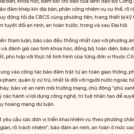
ài bản, khoa học, bám sát chỉ đạo của lãnh đạo Bộ Công 
o đảm khép kín địa bàn, phân công nhiệm vụ cụ thể, rõ 
 huy động tối đa CBCS cùng phương tiện, trang thiết bị kỹ 
 tuyệt đối an ninh, an toàn trước, trong và sau Đại hội.
ý kiến tham luận, báo cáo đều thống nhất cao với phương 
i và đánh giá cao tính khoa học, đồng bộ, toàn diện, bảo 
ết, phù hợp với thực tế tình hình của từng đơn vị thuộc C
rung vào công tác bảo đảm trật tự an toàn giao thông, 
tội phạm; quản lý cư trú, nhất là đối với người nước ngoài;
háy; bảo vệ an ninh môi trường mạng, chủ động “phủ xanh
lý các hành vi lợi dụng công nghệ, trí tuệ nhân tạo để xu
ây hoang mang dư luận.
 yêu cầu các đơn vị triển khai nhiệm vụ theo phương châm 
i gian, rõ trách nhiệm”; bảo đảm an ninh, an toàn ở mức c