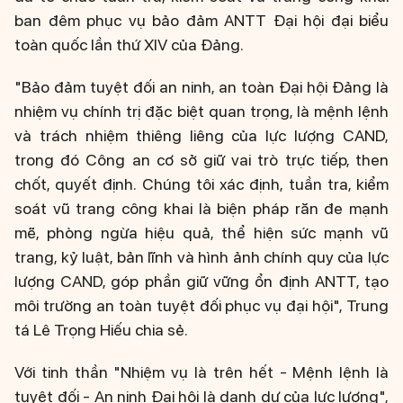
ban đêm phục vụ bảo đảm ANTT Đại hội đại biểu
toàn quốc lần thứ XIV của Đảng.
"Bảo đảm tuyệt đối an ninh, an toàn Đại hội Đảng là
nhiệm vụ chính trị đặc biệt quan trọng, là mệnh lệnh
và trách nhiệm thiêng liêng của lực lượng CAND,
trong đó Công an cơ sở giữ vai trò trực tiếp, then
chốt, quyết định. Chúng tôi xác định, tuần tra, kiểm
soát vũ trang công khai là biện pháp răn đe mạnh
mẽ, phòng ngừa hiệu quả, thể hiện sức mạnh vũ
trang, kỷ luật, bản lĩnh và hình ảnh chính quy của lực
lượng CAND, góp phần giữ vững ổn định ANTT, tạo
môi trường an toàn tuyệt đối phục vụ đại hội", Trung
tá Lê Trọng Hiếu chia sẻ.
Với tinh thần "Nhiệm vụ là trên hết - Mệnh lệnh là
tuyệt đối - An ninh Đại hội là danh dự của lực lượng",