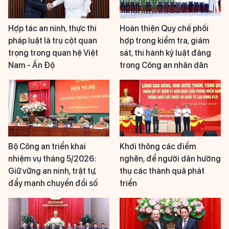
Hợp tác an ninh, thực thi
Hoàn thiện Quy chế phối
pháp luật là trụ cột quan
hợp trong kiểm tra, giám
trọng trong quan hệ Việt
sát, thi hành kỷ luật đảng
Nam - Ấn Độ
trong Công an nhân dân
Bộ Công an triển khai
Khơi thông các điểm
nhiệm vụ tháng 5/2026:
nghẽn, để người dân hưởng
Giữ vững an ninh, trật tự,
thụ các thành quả phát
đẩy mạnh chuyển đổi số
triển