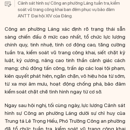
Cảnh sát hình sự Công an phường Láng tuần tra, kiểm
soát vũ trang công khai ban đêm phục vụ bảo đảm
ANTT Đại hội XIV của Đảng.
Công an phường Láng xác định rõ trạng thái sẵn
sàng chiến đấu ở mức cao nhất, tổ chức lực lượng
chính quy, tinh nhuệ, tính cơ động cao, tăng cường
tuần tra, kiểm soát vũ trang công khai, siết chặt kỷ
luật, kỷ cương, nâng cao tinh thần cảnh giác cách
mạng; chủ động tấn công, trấn áp các loại tội phạm,
kiên quyết phát hiện, ngăn chặn, vô hiệu hóa từ sớm,
từ xa mọi âm mưu, hoạt động chống phá, bảo đảm
kiểm soát chặt chẽ tình hình ngay từ cơ sở.
Ngay sau hội nghị, tối cùng ngày, lực lượng Cảnh sát
hình sự Công an phường Láng dưới sự chỉ huy của
Trung tá Lê Trọng Hiếu, Phó Trưởng Công an phường
đã tổ chức tuần tra, kiểm soát vũ trang công khai