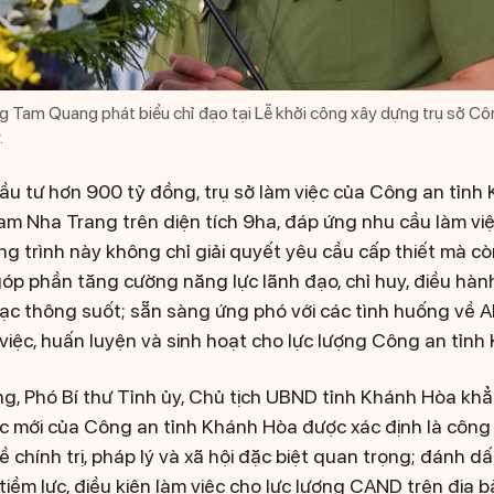
 Tam Quang phát biểu chỉ đạo tại Lễ khởi công xây dựng trụ sở Cô
.
ầu tư hơn 900 tỷ đồng, trụ sở làm việc của Công an tỉnh
m Nha Trang trên diện tích 9ha, đáp ứng nhu cầu làm vi
ông trình này không chỉ giải quyết yêu cầu cấp thiết mà c
 góp phần tăng cường năng lực lãnh đạo, chỉ huy, điều hàn
 lạc thông suốt; sẵn sàng ứng phó với các tình huống về A
 việc, huấn luyện và sinh hoạt cho lực lượng Công an tỉn
g, Phó Bí thư Tỉnh ủy, Chủ tịch UBND tỉnh Khánh Hòa khẳn
ệc mới của Công an tỉnh Khánh Hòa được xác định là công 
về chính trị, pháp lý và xã hội đặc biệt quan trọng; đánh d
iềm lực, điều kiện làm việc cho lực lượng CAND trên địa b