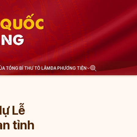
N QUỐC
ẢNG
CỦA TỔNG BÍ THƯ TÔ LÂM
ĐA PHƯƠNG TIỆN
ự Lễ
an tỉnh