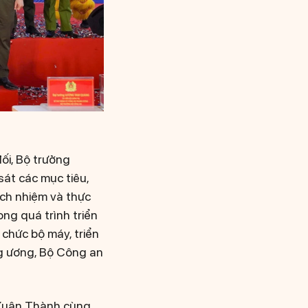
ối, Bộ trưởng
át các mục tiêu,
ách nhiệm và thực
ng quá trình triển
 chức bộ máy, triển
ng ương, Bộ Công an
 Xuân Thành cùng