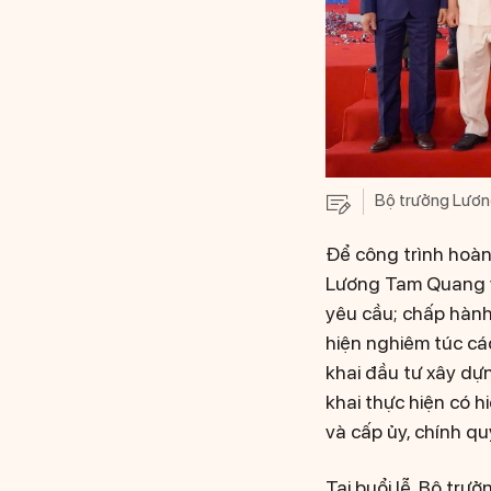
Bộ trưởng Lương
Để công trình hoàn
Lương Tam Quang yê
yêu cầu; chấp hành
hiện nghiêm túc cá
khai đầu tư xây dựn
khai thực hiện có 
và cấp ủy, chính q
Tại buổi lễ, Bộ t