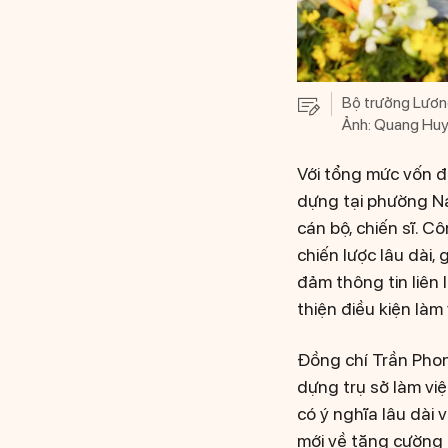
Bộ trưởng Lương
Ảnh: Quang Huy
Với tổng mức vốn đ
dựng tại phường Na
cán bộ, chiến sĩ. C
chiến lược lâu dài,
đảm thông tin liên
thiện điều kiện làm
Đồng chí Trần Phon
dựng trụ sở làm vi
có ý nghĩa lâu dài 
mới về tăng cường t