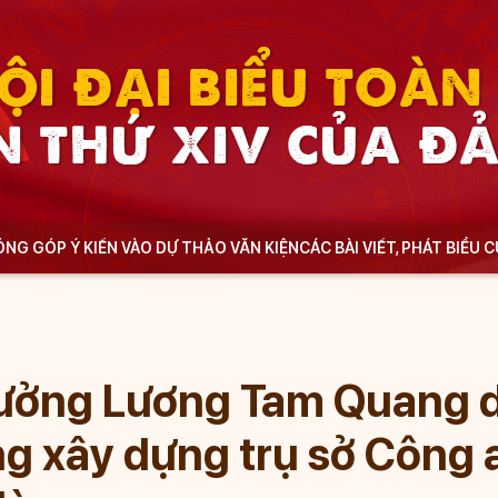
ỘI ĐẠI BIỂU TOÀ
N THỨ XIV CỦA Đ
NG GÓP Ý KIẾN VÀO DỰ THẢO VĂN KIỆN
CÁC BÀI VIẾT, PHÁT BIỂU 
ưởng Lương Tam Quang d
g xây dựng trụ sở Công 