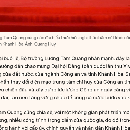
 Tam Quang cùng các đại biểu thực hiện nghi thức bấm nút khởi côn
h Khánh Hòa. Ảnh: Quang Huy.
tại buổi lễ, Bộ trưởng Lương Tam Quang nhấn mạnh, đây là
hướng đến chào mừng Đại hội Đảng toàn quốc lần thứ XIV
ng của đất nước, của ngành Công an và tỉnh Khánh Hòa. S
phần thay đổi diện mạo trung tâm chỉ huy của Công an t
vụ chiến đấu và xây dựng lực lượng Công an ngày càng 
ện đại; tạo nền tảng vững chắc để cùng cả nước bước vào 
m Quang cũng chia sẻ, với một không gian phát triển mới
rọng, nhiều công trình trọng điểm của quốc gia, do đó trong
ồng hành với cấp ủy, chính quyền và nhân dân Khánh Hòa 