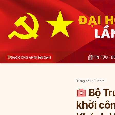
ĐẠI H
LẦ
TIN TỨC
ĐÓ
BÁO CÔNG AN NHÂN DÂN
Trang chủ
Tin tức
Bộ Tr
khởi côn