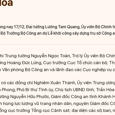
Hòa
áng nay 17/12, Đại tướng Lương Tam Quang, Ủy viên Bộ Chính trị
Bộ Trưởng Bộ Công an dự Lễ khởi công xây dựng trụ sở Công a
í Trung tướng Nguyễn Ngọc Toàn, Trợ lý Ủy viên Bộ Chính
ớng Hoàng Đức Lừng, Cục trưởng Cục Tổ chức cán bộ; T
 Văn phòng Bộ Công an và lãnh đạo các Cục nghiệp vụ 
 có các đồng chí Nghiêm Xuân Thành, Ủy viên Trung ương
 Phong, Phó Bí thư Tỉnh ủy, Chủ tịch UBND tỉnh; Trần Hòa
tướng Nguyễn Hữu Phước, Giám đốc Công an tỉnh Khánh 
h hùng lực lượng vũ trang nhân dân, nguyên Giám đốc C
ng cục trưởng Tổng cục Cảnh sát; đại diện các sở, ban, 