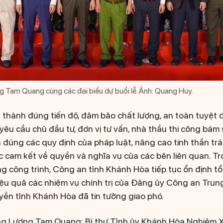
 Tam Quang cùng các đại biểu dự buổi lễ. Ảnh: Quang Huy.
 thành đúng tiến độ, đảm bảo chất lượng, an toàn tuyệt đ
u cầu chủ đầu tư, đơn vị tư vấn, nhà thầu thi công bám s
 đúng các quy định của pháp luật, nâng cao tinh thần tr
c cam kết về quyền và nghĩa vụ của các bên liên quan. Tro
g công trình, Công an tỉnh Khánh Hòa tiếp tục ổn định tổ
hiệu quả các nhiệm vụ chính trị của Đảng ủy Công an Tru
uyền tỉnh Khánh Hòa đã tin tưởng giao phó.
rưởng Lương Tam Quang; Bí thư Tỉnh ủy Khánh Hòa Nghiêm