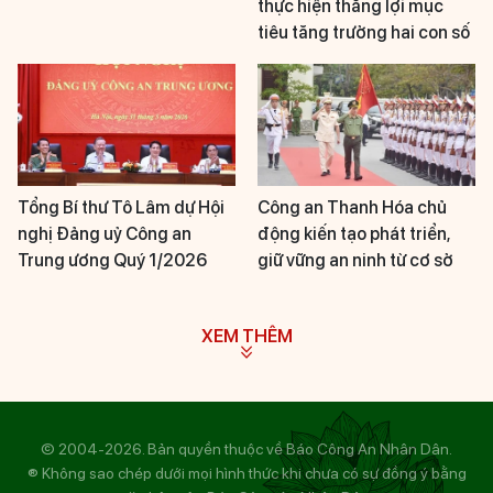
thực hiện thắng lợi mục
tiêu tăng trưởng hai con số
Tổng Bí thư Tô Lâm dự Hội
Công an Thanh Hóa chủ
nghị Đảng uỷ Công an
động kiến tạo phát triển,
Trung ương Quý 1/2026
giữ vững an ninh từ cơ sở
XEM THÊM
© 2004-2026. Bản quyền thuộc về Báo Công An Nhân Dân.
® Không sao chép dưới mọi hình thức khi chưa có sự đồng ý bằng