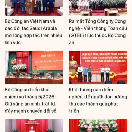
Bộ Công an Việt Nam và
Ra mắt Tổng Công ty Công
các đối tác Saudi Arabia
nghệ - Viễn thông Toàn cầu
mở rộng hợp tác trên nhiều
(GTEL) trực thuộc Bộ Công
lĩnh vực
an
Bộ Công an triển khai
Khơi thông các điểm
nhiệm vụ tháng 5/2026:
nghẽn, để người dân hưởng
Giữ vững an ninh, trật tự,
thụ các thành quả phát
đẩy mạnh chuyển đổi số
triển