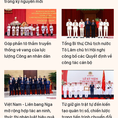
trong kỷ nguyên mới
Góp phần tô thắm truyền
Tổng Bí thư, Chủ tịch nước
thống vẻ vang của lực
Tô Lâm chủ trì Hội nghị
lượng Công an nhân dân
công bố các Quyết định về
công tác cán bộ
Việt Nam - Liên bang Nga
Từ giữ gìn trật tự đến kiến
mở rộng hợp tác an ninh,
tạo quản trị số, chiến lược
thực thi pháp luật hiệu quả
trong tiến trình chuyển đổi