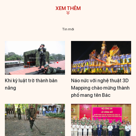
XEM THÊM
Tin mới
Khi kỷ luật trở thành bản
Náo nức với nghệ thuật 3D
năng
Mapping chào mừng thành
phố mang tên Bác