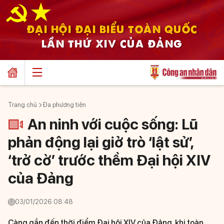
ĐẠI HỘI ĐẠI BIỂU TOÀN QUỐC
LẦN THỨ XIV CỦA ĐẢNG
Trang chủ
Đa phương tiện
An ninh với cuộc sống: Lũ
phản động lại giở trò ‘lật sử’,
‘trở cờ’ trước thềm Đại hội XIV
của Đảng
03/01/2026 08:48
Càng gần đến thời điểm Đại hội XIV của Đảng, khi toàn