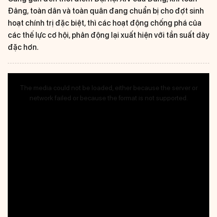
Đảng, toàn dân và toàn quân đang chuẩn bị cho đợt sinh
hoạt chính trị đặc biệt, thì các hoạt động chống phá của
các thế lực cơ hội, phản động lại xuất hiện với tần suất dày
đặc hơn.
This
is
The media could not be loaded, either because the server or
a
network failed or because the format is not supported.
modal
window.