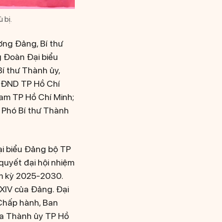
 bị.
ơng Đảng, Bí thư
g Đoàn Đại biểu
í thư Thành ủy,
 HĐND TP Hồ Chí
Nam TP Hồ Chí Minh;
 Phó Bí thư Thành
đại biểu Đảng bộ TP
 quyết đại hội nhiệm
ệm kỳ 2025-2030.
 XIV của Đảng. Đại
 Chấp hành, Ban
tra Thành ủy TP Hồ