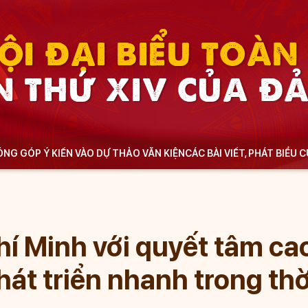
ỘI ĐẠI BIỂU TOÀ
N THỨ XIV CỦA Đ
NG GÓP Ý KIẾN VÀO DỰ THẢO VĂN KIỆN
CÁC BÀI VIẾT, PHÁT BIỂU 
í Minh với quyết tâm cao
hát triển nhanh trong thờ