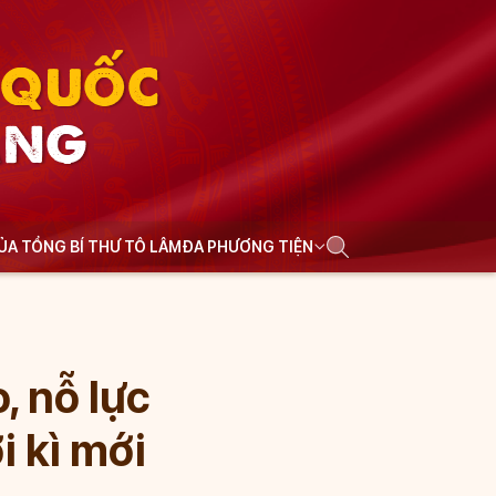
N QUỐC
ẢNG
CỦA TỔNG BÍ THƯ TÔ LÂM
ĐA PHƯƠNG TIỆN
, nỗ lực
i kì mới