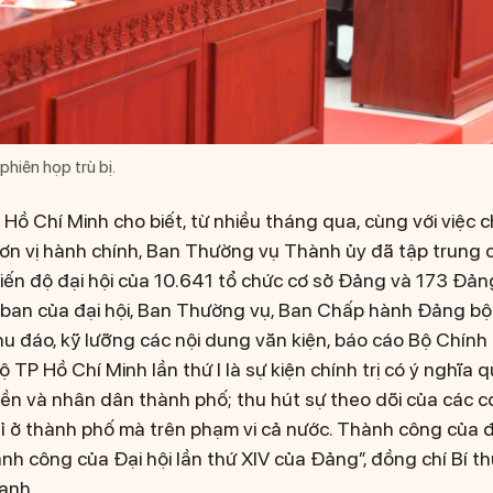
phiên họp trù bị.
Hồ Chí Minh cho biết, từ nhiều tháng qua, cùng với việc c
ơn vị hành chính, Ban Thường vụ Thành ủy đã tập trung c
iến độ đại hội của 10.641 tổ chức cơ sở Đảng và 173 Đản
 ban của đại hội, Ban Thường vụ, Ban Chấp hành Đảng bộ
hu đáo, kỹ lưỡng các nội dung văn kiện, báo cáo Bộ Chính tr
ộ TP Hồ Chí Minh lần thứ I là sự kiện chính trị có ý nghĩa 
ền và nhân dân thành phố; thu hút sự theo dõi của các cơ
 ở thành phố mà trên phạm vi cả nước. Thành công của đ
nh công của Đại hội lần thứ XIV của Đảng”, đồng chí Bí t
ạnh.