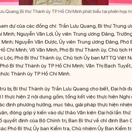
ưu Quang, Bí thư Thành ủy TP Hồ Chí Minh phát biểu tại phiên họp trù
 tham dự của các đồng chí: Trần Lưu Quang, Bí thư Trung ư
 Minh; Nguyễn Văn Lợi, Ủy viên Trung ương Đảng, Trưởn
 Minh; Nguyễn Văn Được, Ủy viên Trung ương Đảng, Phó B
ồ Chí Minh; Võ Văn Minh, Phó Bí thư Thành ủy, Chủ tịch
 Lộc, Phó Bí thư Thành ủy, Chủ tịch Ủy ban MTTQ Việt 
hó Bí thư Thành ủy TP Hồ Chí Minh; Văn Thị Bạch Tuyết,
chức Thành ủy TP Hồ Chí Minh.
 trù bị, Bí thư Thành ủy Trần Lưu Quang cho biết, Đại hội 
 I thực hiện 2 nội dung gồm, tổng kết việc thực hiện Nghị
c định phương hướng, mục tiêu, giải pháp thực hiện nhi
uận, đóng góp ý kiến vào dự thảo Văn kiện Đại hội lần thứ
ố quyết định của Bộ Chính trị, Ban Bí thư về chỉ định Ban
 các Phó Bí thư, Ủy ban Kiểm tra, Chủ nhiệm Ủy Ban Kiểm 