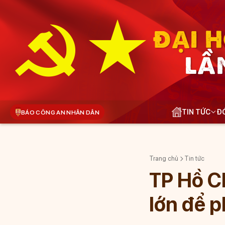
ĐẠI H
LẦ
TIN TỨC
ĐÓ
BÁO CÔNG AN NHÂN DÂN
Trang chủ
Tin tức
TP Hồ Ch
lớn để p