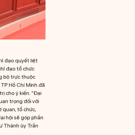
hỉ đạo quyết liệt
hỉ đạo tổ chức
g bộ trực thuộc
 TP Hồ Chí Minh đã
ị cho ý kiến. “Đại
quan trọng đối với
 quan, tổ chức,
ại hội sẽ góp phần
hư Thành ủy Trần