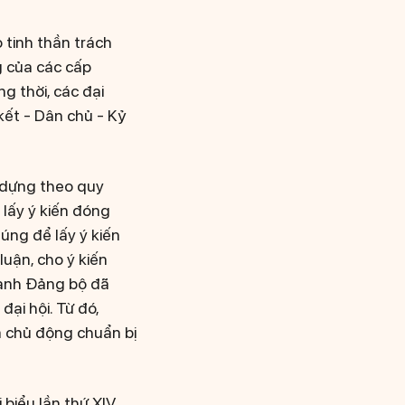
 tinh thần trách
ng của các cấp
 thời, các đại
kết - Dân chủ - Kỷ
 dựng theo quy
 lấy ý kiến đóng
húng để lấy ý kiến
luận, cho ý kiến
hành Đảng bộ đã
đại hội. Từ đó,
và chủ động chuẩn bị
 biểu lần thứ XIV