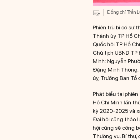
Đồng chí Trần L
Phiên trù bị có sự
Thành ủy TP Hồ Chí
Quốc hội TP Hồ Chí
Chủ tịch UBND TP H
Minh; Nguyễn Phước
Đặng Minh Thông, P
ủy, Trưởng Ban Tổ 
Phát biểu tại phiên
Hồ Chí Minh lần thứ
kỳ 2020-2025 và xá
Đại hội cũng thảo l
hội cũng sẽ công b
Thường vụ, Bí thư,