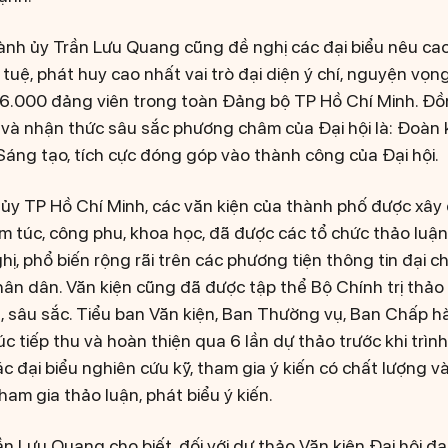
ành ủy Trần Lưu Quang cũng đề nghị các đại biểu nêu cao
í tuệ, phát huy cao nhất vai trò đại diện ý chí, nguyện vọ
.000 đảng viên trong toàn Đảng bộ TP Hồ Chí Minh. Đồng
t và nhận thức sâu sắc phương châm của Đại hội là: Đoàn 
Sáng tạo, tích cực đóng góp vào thành công của Đại hội.
ủy TP Hồ Chí Minh, các văn kiện của thành phố được xây
êm túc, công phu, khoa học, đã được các tổ chức thảo luận
ghị, phổ biến rộng rãi trên các phương tiện thông tin đại c
ân dân. Văn kiện cũng đã được tập thể Bộ Chính trị thảo 
, sâu sắc. Tiểu ban Văn kiện, Ban Thường vụ, Ban Chấp 
c tiếp thu và hoàn thiện qua 6 lần dự thảo trước khi trình 
c đại biểu nghiên cứu kỹ, tham gia ý kiến có chất lượng 
tham gia thảo luận, phát biểu ý kiến.
n Lưu Quang cho biết, đối với dự thảo Văn kiện Đại hội đại