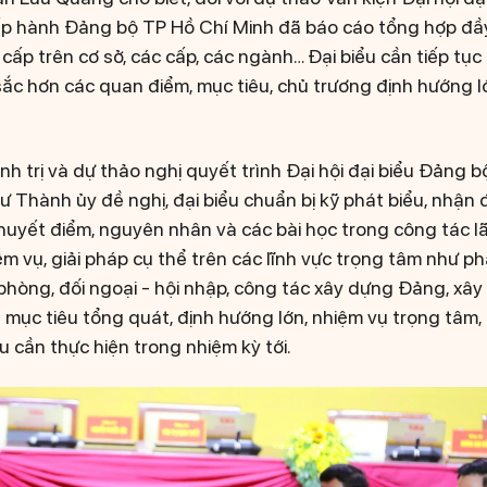
 hành Đảng bộ TP Hồ Chí Minh đã báo cáo tổng hợp đầy 
cấp trên cơ sở, các cấp, các ngành… Đại biểu cần tiếp tục 
sắc hơn các quan điểm, mục tiêu, chủ trương định hướng l
nh trị và dự thảo nghị quyết trình Đại hội đại biểu Đảng 
thư Thành ủy đề nghị, đại biểu chuẩn bị kỹ phát biểu, nhận 
huyết điểm, nguyên nhân và các bài học trong công tác lã
m vụ, giải pháp cụ thể trên các lĩnh vực trọng tâm như phá
c phòng, đối ngoại - hội nhập, công tác xây dựng Đảng, xâ
 là mục tiêu tổng quát, định hướng lớn, nhiệm vụ trọng tâm
u cần thực hiện trong nhiệm kỳ tới.