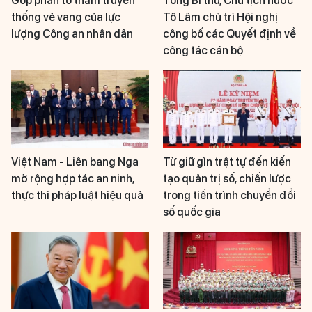
Góp phần tô thắm truyền
Tổng Bí thư, Chủ tịch nước
thống vẻ vang của lực
Tô Lâm chủ trì Hội nghị
lượng Công an nhân dân
công bố các Quyết định về
công tác cán bộ
Việt Nam - Liên bang Nga
Từ giữ gìn trật tự đến kiến
mở rộng hợp tác an ninh,
tạo quản trị số, chiến lược
thực thi pháp luật hiệu quả
trong tiến trình chuyển đổi
số quốc gia