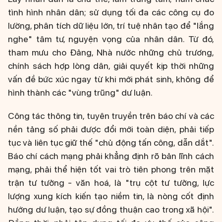
tình hình nhân dân; sử dụng tối đa các công cụ đo
lường, phân tích dữ liệu lớn, trí tuệ nhân tạo để "lắng
nghe" tâm tư, nguyện vọng của nhân dân. Từ đó,
tham mưu cho Đảng, Nhà nước những chủ trương,
chính sách hợp lòng dân, giải quyết kịp thời những
vấn đề bức xúc ngay từ khi mới phát sinh, không để
hình thành các "vùng trũng" dư luận.
Công tác thông tin, tuyên truyền trên báo chí và các
nền tảng số phải được đổi mới toàn diện, phải tiếp
tục và liên tục giữ thế "chủ động tấn công, dẫn dắt".
Báo chí cách mạng phải khẳng định rõ bản lĩnh cách
mạng, phải thể hiện tốt vai trò tiên phong trên mặt
trận tư tưởng - văn hoá, là "trụ cột tư tưởng, lực
lượng xung kích kiến tạo niềm tin, là nòng cốt định
hướng dư luận, tạo sự đồng thuận cao trong xã hội".