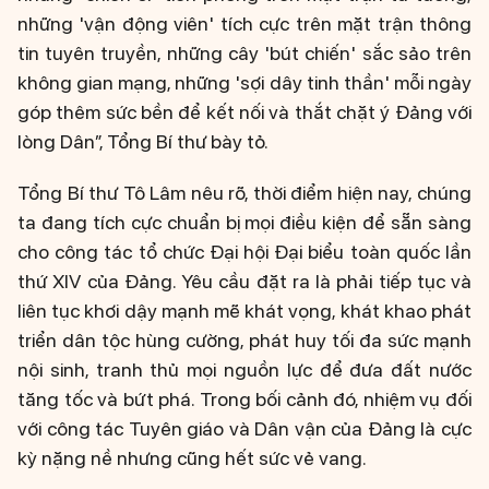
những 'vận động viên' tích cực trên mặt trận thông
tin tuyên truyền, những cây 'bút chiến' sắc sảo trên
không gian mạng, những 'sợi dây tinh thần' mỗi ngày
góp thêm sức bền để kết nối và thắt chặt ý Đảng với
lòng Dân”, Tổng Bí thư bày tỏ.
Tổng Bí thư Tô Lâm nêu rõ, thời điểm hiện nay, chúng
ta đang tích cực chuẩn bị mọi điều kiện để sẵn sàng
cho công tác tổ chức Đại hội Đại biểu toàn quốc lần
thứ XIV của Đảng. Yêu cầu đặt ra là phải tiếp tục và
liên tục khơi dậy mạnh mẽ khát vọng, khát khao phát
triển dân tộc hùng cường, phát huy tối đa sức mạnh
nội sinh, tranh thủ mọi nguồn lực để đưa đất nước
tăng tốc và bứt phá. Trong bối cảnh đó, nhiệm vụ đối
với công tác Tuyên giáo và Dân vận của Đảng là cực
kỳ nặng nề nhưng cũng hết sức vẻ vang.