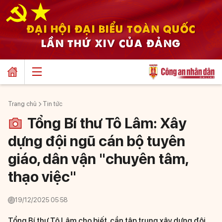
ĐẠI HỘI ĐẠI BIỂU TOÀN QUỐC
LẦN THỨ XIV CỦA ĐẢNG
Trang chủ
Tin tức
Tổng Bí thư Tô Lâm: Xây
dựng đội ngũ cán bộ tuyên
giáo, dân vận "chuyên tâm,
thạo việc"
19/12/2025 05:58
Tổng Bí thư Tô Lâm cho biết, cần tập trung xây dựng đội