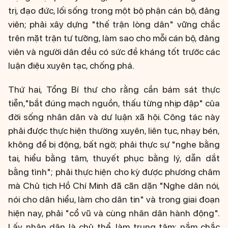
trị, đạo đức, lối sống trong một bộ phận cán bộ, đảng
viên; phải xây dựng "thế trận lòng dân" vững chắc
trên mặt trận tư tưởng, làm sao cho mỗi cán bộ, đảng
viên và người dân đều có sức đề kháng tốt trước các
luận điệu xuyên tạc, chống phá.
Thứ hai, Tổng Bí thư cho rằng cần bám sát thực
tiễn,"bắt đúng mạch nguồn, thấu từng nhịp đập" của
đời sống nhân dân và dư luận xã hội. Công tác này
phải được thực hiện thường xuyên, liên tục, nhạy bén,
không để bị động, bất ngờ; phải thực sự "nghe bằng
tai, hiểu bằng tâm, thuyết phục bằng lý, dẫn dắt
bằng tình"; phải thực hiện cho kỳ được phương châm
mà Chủ tịch Hồ Chí Minh đã căn dặn "Nghe dân nói,
nói cho dân hiểu, làm cho dân tin" và trong giai đoạn
hiện nay, phải "cổ vũ và cùng nhân dân hành động".
Lấy nhân dân là chủ thể, làm trung tâm; nắm chắc