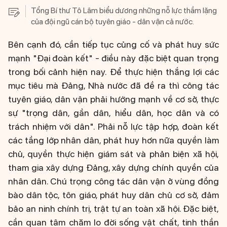
Tổng Bí thư Tô Lâm biểu dương những nỗ lực thầm lặng
của đội ngũ cán bộ tuyên giáo - dân vận cả nước.
Bên cạnh đó, cần tiếp tục củng cố và phát huy sức
mạnh "Đại đoàn kết" - điều này đặc biệt quan trọng
trong bối cảnh hiện nay. Để thực hiện thắng lợi các
mục tiêu mà Đảng, Nhà nước đã đề ra thì công tác
tuyên giáo, dân vận phải hướng mạnh về cơ sở, thực
sự "trọng dân, gần dân, hiểu dân, học dân và có
trách nhiệm với dân". Phải nỗ lực tập hợp, đoàn kết
các tầng lớp nhân dân, phát huy hơn nữa quyền làm
chủ, quyền thực hiện giám sát và phản biện xã hội,
tham gia xây dựng Đảng, xây dựng chính quyền của
nhân dân. Chú trọng công tác dân vận ở vùng đồng
bào dân tộc, tôn giáo, phát huy dân chủ cơ sở, đảm
bảo an ninh chính trị, trật tự an toàn xã hội. Đặc biệt,
cần quan tâm chăm lo đời sống vật chất, tinh thần