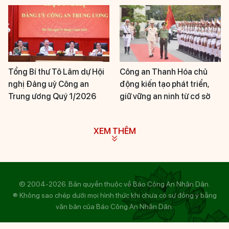
Tổng Bí thư Tô Lâm dự Hội
Công an Thanh Hóa chủ
nghị Đảng uỷ Công an
động kiến tạo phát triển,
Trung ương Quý 1/2026
giữ vững an ninh từ cơ sở
XEM THÊM
© 2004-2026. Bản quyền thuộc về Báo Công An Nhân Dân.
® Không sao chép dưới mọi hình thức khi chưa có sự đồng ý bằng
văn bản của Báo Công An Nhân Dân.