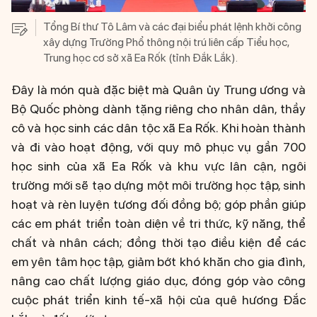
Tổng Bí thư Tô Lâm và các đại biểu phát lệnh khởi công
xây dựng Trường Phổ thông nội trú liên cấp Tiểu học,
Trung học cơ sở xã Ea Rốk (tỉnh Đắk Lắk).
Đây là món quà đặc biệt mà Quân ủy Trung ương và
Bộ Quốc phòng dành tặng riêng cho nhân dân, thầy
cô và học sinh các dân tộc xã Ea Rốk. Khi hoàn thành
và đi vào hoạt động, với quy mô phục vụ gần 700
học sinh của xã Ea Rốk và khu vực lân cận, ngôi
trường mới sẽ tạo dựng một môi trường học tập, sinh
hoạt và rèn luyện tương đối đồng bộ; góp phần giúp
các em phát triển toàn diện về tri thức, kỹ năng, thể
chất và nhân cách; đồng thời tạo điều kiện để các
em yên tâm học tập, giảm bớt khó khăn cho gia đình,
nâng cao chất lượng giáo dục, đóng góp vào công
cuộc phát triển kinh tế-xã hội của quê hương Đắc