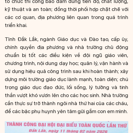
tổ chức thi công bảo đảm đúng tiến độ, chất lượng,
kỹ thuật và an toàn; đồng thời phối hợp chặt chẽ với
các cơ quan, địa phương liên quan trong quá trình
triển khai.
Tỉnh Đắk Lắk, ngành Giáo dục và Đào tạo, cấp ủy,
chính quyền địa phương và nhà trường chủ động
chuẩn bị tốt các điều kiện về đội ngũ giáo viên,
chương trình, nội dung dạy học; quản lý, vận hành và
sử dụng hiệu quả công trình sau khi hoàn thành; xây
dựng môi trường giáo dục lành mạnh, toàn diện; chú
trọng giáo dục đạo đức, lối sống, lý tưởng và tinh
thần vượt khó vươn lên cho các học sinh. Nhà trường
cần thực sự trở thành ngôi nhà thứ hai của các cháu,
để các bậc phụ huynh yên tâm gửi gắm con em mình.