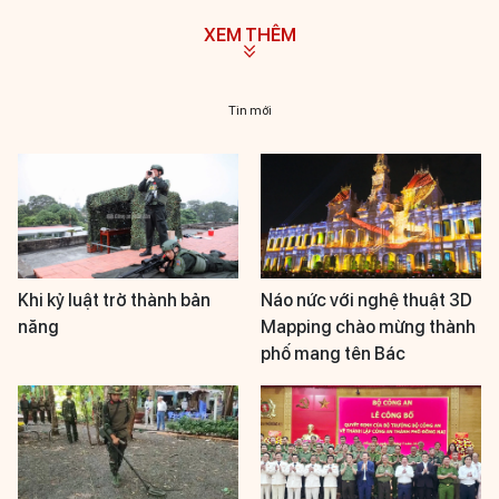
XEM THÊM
Tin mới
Khi kỷ luật trở thành bản
Náo nức với nghệ thuật 3D
năng
Mapping chào mừng thành
phố mang tên Bác