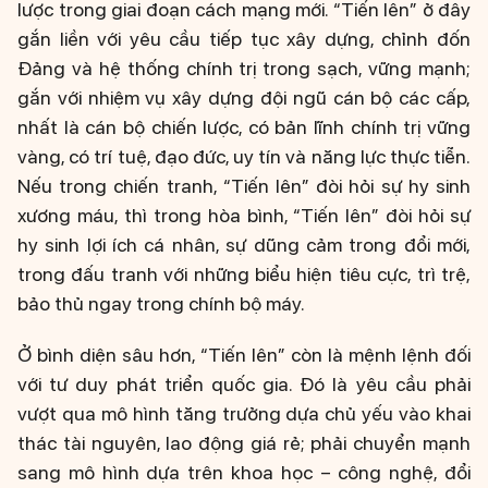
lược trong giai đoạn cách mạng mới. “Tiến lên” ở đây
gắn liền với yêu cầu tiếp tục xây dựng, chỉnh đốn
Đảng và hệ thống chính trị trong sạch, vững mạnh;
gắn với nhiệm vụ xây dựng đội ngũ cán bộ các cấp,
nhất là cán bộ chiến lược, có bản lĩnh chính trị vững
vàng, có trí tuệ, đạo đức, uy tín và năng lực thực tiễn.
Nếu trong chiến tranh, “Tiến lên” đòi hỏi sự hy sinh
xương máu, thì trong hòa bình, “Tiến lên” đòi hỏi sự
hy sinh lợi ích cá nhân, sự dũng cảm trong đổi mới,
trong đấu tranh với những biểu hiện tiêu cực, trì trệ,
bảo thủ ngay trong chính bộ máy.
Ở bình diện sâu hơn, “Tiến lên” còn là mệnh lệnh đối
với tư duy phát triển quốc gia. Đó là yêu cầu phải
vượt qua mô hình tăng trưởng dựa chủ yếu vào khai
thác tài nguyên, lao động giá rẻ; phải chuyển mạnh
sang mô hình dựa trên khoa học – công nghệ, đổi