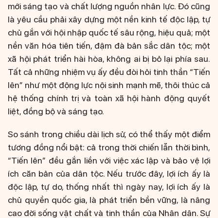
mới sáng tạo và chất lượng nguồn nhân lực. Đó cũng
là yêu cầu phải xây dựng một nền kinh tế độc lập, tự
chủ gắn với hội nhập quốc tế sâu rộng, hiệu quả; một
nền văn hóa tiên tiến, đậm đà bản sắc dân tộc; một
xã hội phát triển hài hòa, không ai bị bỏ lại phía sau.
Tất cả những nhiệm vụ ấy đều đòi hỏi tinh thần “Tiến
lên” như một động lực nội sinh mạnh mẽ, thôi thúc cả
hệ thống chính trị và toàn xã hội hành động quyết
liệt, đồng bộ và sáng tạo.
So sánh trong chiều dài lịch sử, có thể thấy một điểm
tương đồng nổi bật: cả trong thời chiến lẫn thời bình,
“Tiến lên” đều gắn liền với việc xác lập và bảo vệ lợi
ích căn bản của dân tộc. Nếu trước đây, lợi ích ấy là
độc lập, tự do, thống nhất thì ngày nay, lợi ích ấy là
chủ quyền quốc gia, là phát triển bền vững, là nâng
cao đời sống vật chất và tinh thần của Nhân dân. Sự