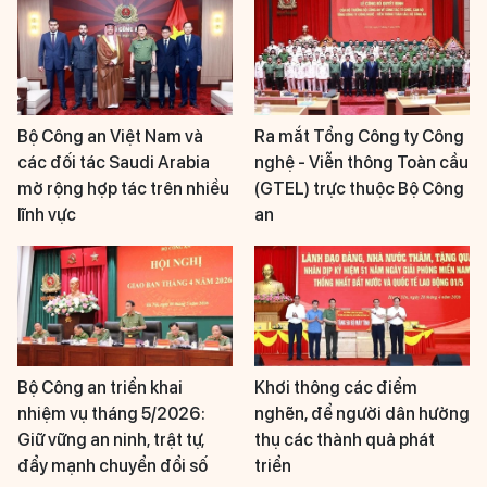
Bộ Công an Việt Nam và
Ra mắt Tổng Công ty Công
các đối tác Saudi Arabia
nghệ - Viễn thông Toàn cầu
mở rộng hợp tác trên nhiều
(GTEL) trực thuộc Bộ Công
lĩnh vực
an
Bộ Công an triển khai
Khơi thông các điểm
nhiệm vụ tháng 5/2026:
nghẽn, để người dân hưởng
Giữ vững an ninh, trật tự,
thụ các thành quả phát
đẩy mạnh chuyển đổi số
triển