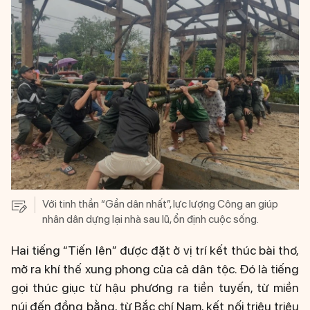
Với tinh thần “Gần dân nhất”, lực lượng Công an giúp
nhân dân dựng lại nhà sau lũ, ổn định cuộc sống.
Hai tiếng “Tiến lên” được đặt ở vị trí kết thúc bài thơ,
mở ra khí thế xung phong của cả dân tộc. Đó là tiếng
gọi thúc giục từ hậu phương ra tiền tuyến, từ miền
núi đến đồng bằng, từ Bắc chí Nam, kết nối triệu triệu