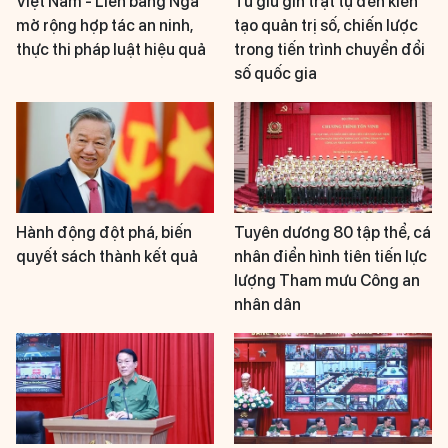
Việt Nam - Liên bang Nga
Từ giữ gìn trật tự đến kiến
mở rộng hợp tác an ninh,
tạo quản trị số, chiến lược
thực thi pháp luật hiệu quả
trong tiến trình chuyển đổi
số quốc gia
Hành động đột phá, biến
Tuyên dương 80 tập thể, cá
quyết sách thành kết quả
nhân điển hình tiên tiến lực
lượng Tham mưu Công an
nhân dân