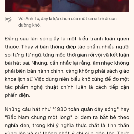
Với Anh Tú, đây là lựa chọn của một ca sĩ trẻ đi con
đường khó.
Đằng sau làn sóng ấy là một kiểu tranh luận quen
thuộc. Thay vì bàn thông điệp tác phẩm, nhiều người
soi từng từ ngữ, từng mốc thời gian rồi vội vã kết luận
bài hát sai. Nhưng, cần nhắc lại rằng, âm nhạc không
phải biên bản hành chính, càng không phải sách giáo
khoa lịch sử. Việc dùng niên biểu khô cứng để đo một
tác phẩm nghệ thuật chính luận là cách tiếp cận
phiến diện.
Những câu hát như "1930 toàn quân dậy sóng" hay
"Bắc Nam chung một lòng" bị đem ra bắt bẻ theo
nghĩa đen, trong khi ý nghĩa thực chất là tinh thần
vùng lên và sự thống nhất ý chí của dân tộc. Thực