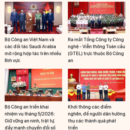
Bộ Công an Việt Nam và
Ra mắt Tổng Công ty Công
các đối tác Saudi Arabia
nghệ - Viễn thông Toàn cầu
mở rộng hợp tác trên nhiều
(GTEL) trực thuộc Bộ Công
lĩnh vực
an
Bộ Công an triển khai
Khơi thông các điểm
nhiệm vụ tháng 5/2026:
nghẽn, để người dân hưởng
Giữ vững an ninh, trật tự,
thụ các thành quả phát
đẩy mạnh chuyển đổi số
triển