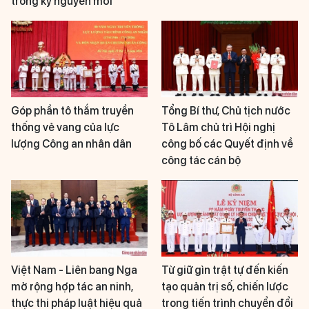
trong kỷ nguyên mới
Góp phần tô thắm truyền
Tổng Bí thư, Chủ tịch nước
thống vẻ vang của lực
Tô Lâm chủ trì Hội nghị
lượng Công an nhân dân
công bố các Quyết định về
công tác cán bộ
Việt Nam - Liên bang Nga
Từ giữ gìn trật tự đến kiến
mở rộng hợp tác an ninh,
tạo quản trị số, chiến lược
thực thi pháp luật hiệu quả
trong tiến trình chuyển đổi