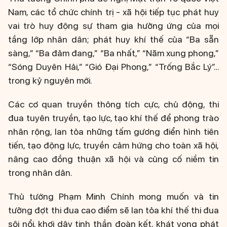
Nam, các tổ chức chính trị - xã hội tiếp tục phát huy
vai trò huy động sự tham gia hưởng ứng của mọi
tầng lớp nhân dân; phát huy khí thế của “Ba sẵn
sàng,” “Ba đảm đang,” “Ba nhất,” “Năm xung phong,”
“Sóng Duyên Hải,” “Gió Đại Phong,” “Trống Bắc Lý”…
trong kỷ nguyên mới.
Các cơ quan truyền thông tích cực, chủ động, thi
đua tuyên truyền, tạo lực, tạo khí thế để phong trào
nhân rộng, lan tỏa những tấm gương điển hình tiên
tiến, tạo động lực, truyền cảm hứng cho toàn xã hội,
nâng cao đồng thuận xã hội và củng cố niềm tin
trong nhân dân.
Thủ tướng Phạm Minh Chính mong muốn và tin
tưởng đợt thi đua cao điểm sẽ lan tỏa khí thế thi đua
sôi nổi, khơi dậy tinh thần đoàn kết, khát vọng phát