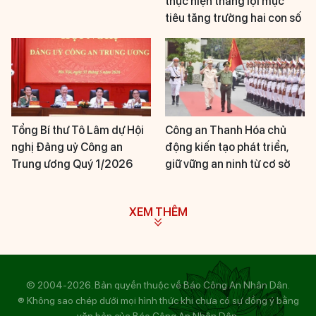
thực hiện thắng lợi mục
tiêu tăng trưởng hai con số
Tổng Bí thư Tô Lâm dự Hội
Công an Thanh Hóa chủ
nghị Đảng uỷ Công an
động kiến tạo phát triển,
Trung ương Quý 1/2026
giữ vững an ninh từ cơ sở
XEM THÊM
© 2004-2026. Bản quyền thuộc về Báo Công An Nhân Dân.
® Không sao chép dưới mọi hình thức khi chưa có sự đồng ý bằng
văn bản của Báo Công An Nhân Dân.