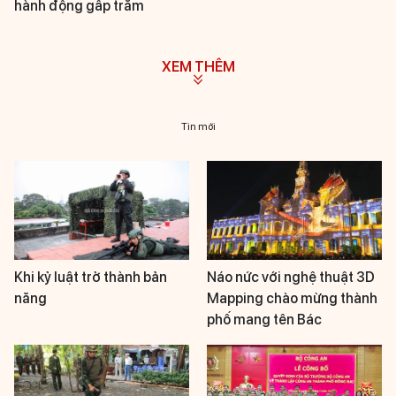
hành động gấp trăm
XEM THÊM
Tin mới
Khi kỷ luật trở thành bản
Náo nức với nghệ thuật 3D
năng
Mapping chào mừng thành
phố mang tên Bác