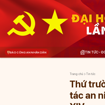
ĐẠI H
LẦ
TIN TỨC
ĐÓ
BÁO CÔNG AN NHÂN DÂN
Trang chủ
Tin tức
Thứ trư
tác an n