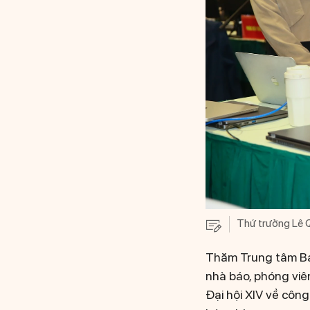
Thứ trưởng Lê Q
Thăm Trung tâm Báo
nhà báo, phóng viê
Đại hội XIV về côn