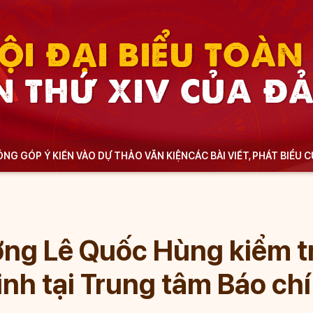
ỘI ĐẠI BIỂU TOÀ
N THỨ XIV CỦA Đ
NG GÓP Ý KIẾN VÀO DỰ THẢO VĂN KIỆN
CÁC BÀI VIẾT, PHÁT BIỂU 
ởng Lê Quốc Hùng kiểm t
inh tại Trung tâm Báo chí