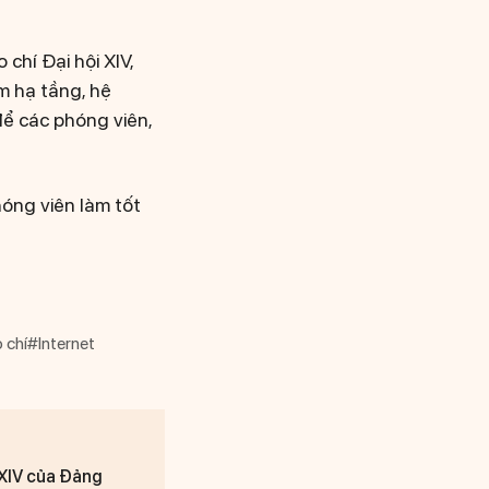
chí Đại hội XIV,
m hạ tầng, hệ
để các phóng viên,
óng viên làm tốt
 chí
#Internet
 XIV của Đảng