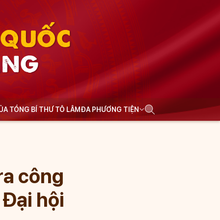
N QUỐC
ẢNG
CỦA TỔNG BÍ THƯ TÔ LÂM
ĐA PHƯƠNG TIỆN
ra công
 Đại hội