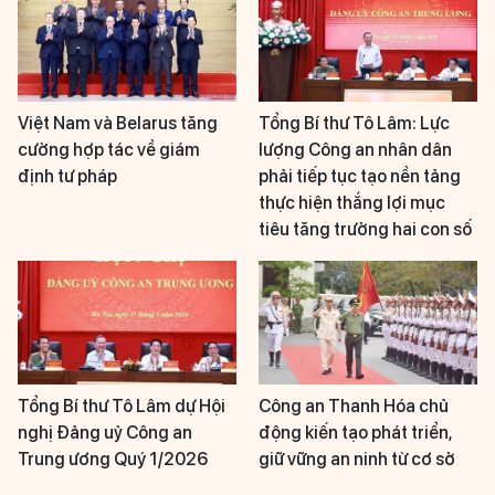
Việt Nam và Belarus tăng
Tổng Bí thư Tô Lâm: Lực
cường hợp tác về giám
lượng Công an nhân dân
định tư pháp
phải tiếp tục tạo nền tảng
thực hiện thắng lợi mục
tiêu tăng trưởng hai con số
Tổng Bí thư Tô Lâm dự Hội
Công an Thanh Hóa chủ
nghị Đảng uỷ Công an
động kiến tạo phát triển,
Trung ương Quý 1/2026
giữ vững an ninh từ cơ sở