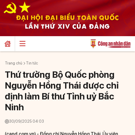
ĐẠI HỘI ĐẠI BIỂU TOÀN QUỐC
LẦN THỨ XIV CỦA ĐẢNG
Trang chủ
Tin tức
Thứ trưởng Bộ Quốc phòng
Nguyễn Hồng Thái được chỉ
định làm Bí thư Tỉnh uỷ Bắc
Ninh
30/09/2025 04:03
(cand.com.vn) -
Đồng chí Nguyễn Hồng Thái, Ủy viên