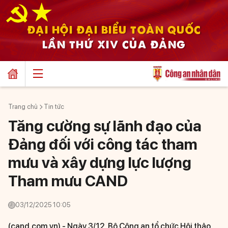
ĐẠI HỘI ĐẠI BIỂU TOÀN QUỐC
LẦN THỨ XIV CỦA ĐẢNG
Trang chủ
Tin tức
Tăng cường sự lãnh đạo của
Đảng đối với công tác tham
mưu và xây dựng lực lượng
Tham mưu CAND
03/12/2025 10:05
(cand.com.vn) -
Ngày 3/12, Bộ Công an tổ chức Hội thảo