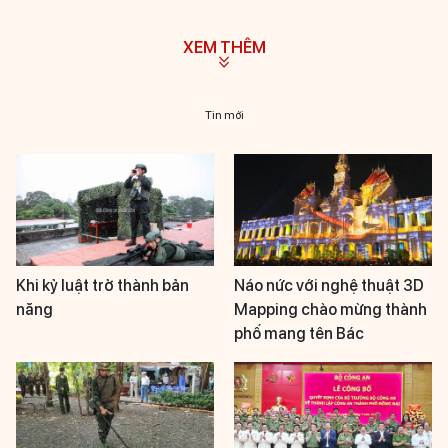
XEM THÊM
Tin mới
Khi kỷ luật trở thành bản
Náo nức với nghệ thuật 3D
năng
Mapping chào mừng thành
phố mang tên Bác