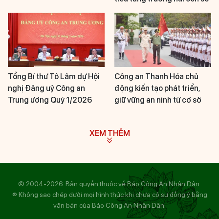
Tổng Bí thư Tô Lâm dự Hội
Công an Thanh Hóa chủ
nghị Đảng uỷ Công an
động kiến tạo phát triển,
Trung ương Quý 1/2026
giữ vững an ninh từ cơ sở
XEM THÊM
© 2004-2026. Bản quyền thuộc về Báo Công An Nhân Dân.
® Không sao chép dưới mọi hình thức khi chưa có sự đồng ý bằng
văn bản của Báo Công An Nhân Dân.