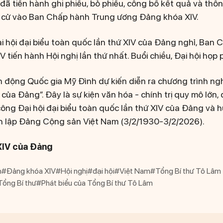
 đã tiến hành ghi phiếu, bỏ phiếu, công bố kết quả và th
g cử vào Ban Chấp hành Trung ương Đảng khóa XIV.
ại hội đại biểu toàn quốc lần thứ XIV của Đảng nghỉ, Ban
tiến hành Hội nghị lần thứ nhất. Buổi chiều, Đại hội họp 
ận động Quốc gia Mỹ Đình dự kiến diễn ra chương trình ng
 của Đảng”. Đây là sự kiện văn hóa - chính trị quy mô lớn
ng Đại hội đại biểu toàn quốc lần thứ XIV của Đảng và h
 lập Đảng Cộng sản Việt Nam (3/2/1930-3/2/2026).
XIV của Đảng
h
#Đảng khóa XIV
#Hội nghị
#đại hội
#Việt Nam
#Tổng Bí thư Tô Lâm
Tổng Bí thư
#Phát biểu của Tổng Bí thư Tô Lâm