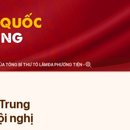
N QUỐC
ẢNG
CỦA TỔNG BÍ THƯ TÔ LÂM
ĐA PHƯƠNG TIỆN
 Trung
i nghị