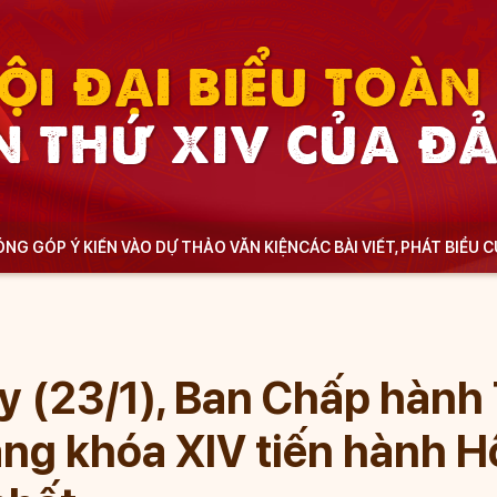
ỘI ĐẠI BIỂU TOÀ
N THỨ XIV CỦA Đ
NG GÓP Ý KIẾN VÀO DỰ THẢO VĂN KIỆN
CÁC BÀI VIẾT, PHÁT BIỂU 
y (23/1), Ban Chấp hành
ng khóa XIV tiến hành Hộ