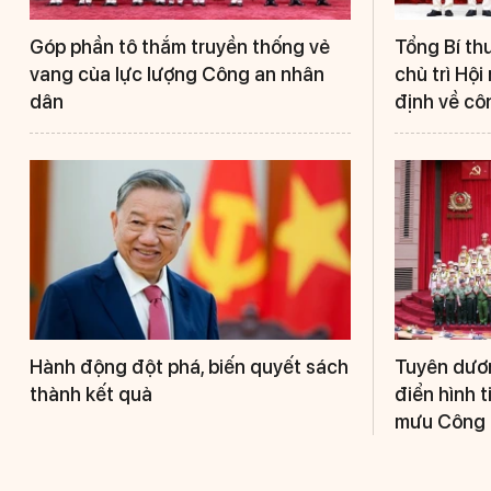
Góp phần tô thắm truyền thống vẻ
Tổng Bí th
vang của lực lượng Công an nhân
chủ trì Hộ
dân
định về cô
Hành động đột phá, biến quyết sách
Tuyên dươn
thành kết quả
điển hình t
mưu Công 