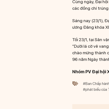
Cùng ngày, Đại hội
các đồng chí trún
Sáng nay (23/1), Đ
ương Đảng khóa XIV 
Tối 23/1, tại Sân v
“Dưới lá cờ vẻ vang
chào mừng thành cô
96 năm Ngày thành
Nhóm PV Đại hội 
#Ban Chấp hàn
#phát biểu của 