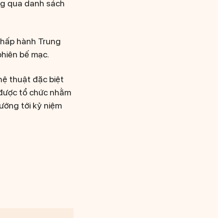
ông qua danh sách
 Chấp hành Trung
phiên bế mạc.
hệ thuật đặc biệt
, được tổ chức nhằm
ướng tới kỷ niệm