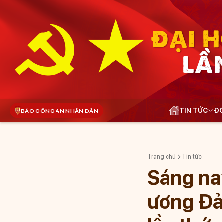
ĐẠI H
LẦ
TIN TỨC
ĐÓ
BÁO CÔNG AN NHÂN DÂN
Trang chủ
Tin tức
Sáng na
ương Đả