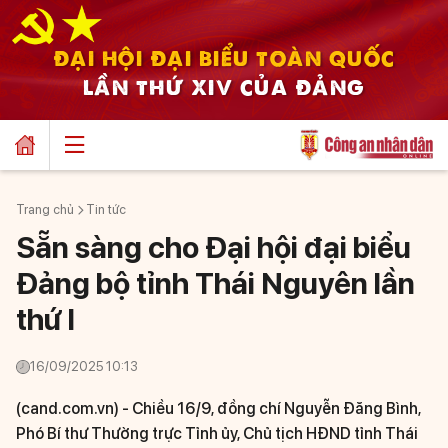
ĐẠI HỘI ĐẠI BIỂU TOÀN QUỐC
LẦN THỨ XIV CỦA ĐẢNG
Trang chủ
Tin tức
Sẵn sàng cho Đại hội đại biểu
Đảng bộ tỉnh Thái Nguyên lần
thứ I
16/09/2025 10:13
(cand.com.vn) -
Chiều 16/9, đồng chí Nguyễn Đăng Bình,
Phó Bí thư Thường trực Tỉnh ủy, Chủ tịch HĐND tỉnh Thái