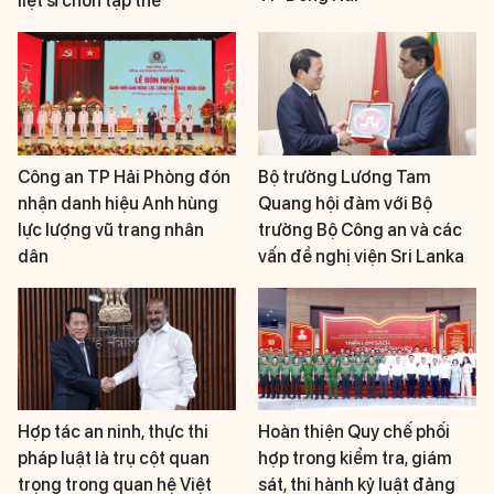
liệt sĩ chôn tập thể
Công an TP Hải Phòng đón
Bộ trưởng Lương Tam
nhận danh hiệu Anh hùng
Quang hội đàm với Bộ
lực lượng vũ trang nhân
trưởng Bộ Công an và các
dân
vấn đề nghị viện Sri Lanka
Hợp tác an ninh, thực thi
Hoàn thiện Quy chế phối
pháp luật là trụ cột quan
hợp trong kiểm tra, giám
trọng trong quan hệ Việt
sát, thi hành kỷ luật đảng