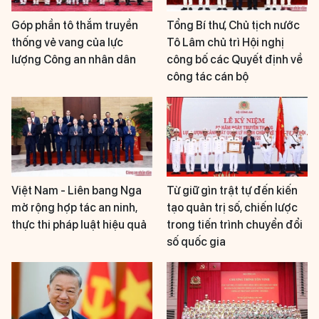
Góp phần tô thắm truyền
Tổng Bí thư, Chủ tịch nước
thống vẻ vang của lực
Tô Lâm chủ trì Hội nghị
lượng Công an nhân dân
công bố các Quyết định về
công tác cán bộ
Việt Nam - Liên bang Nga
Từ giữ gìn trật tự đến kiến
mở rộng hợp tác an ninh,
tạo quản trị số, chiến lược
thực thi pháp luật hiệu quả
trong tiến trình chuyển đổi
số quốc gia