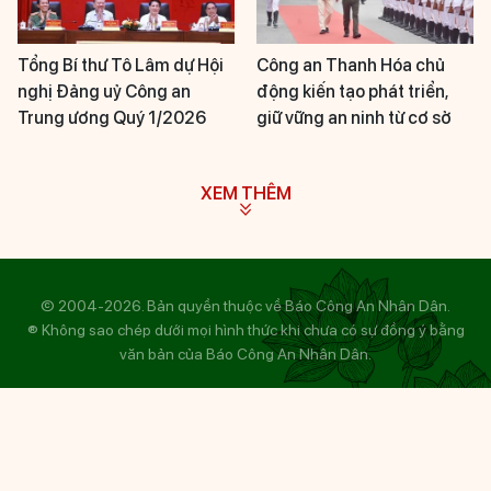
Tổng Bí thư Tô Lâm dự Hội
Công an Thanh Hóa chủ
nghị Đảng uỷ Công an
động kiến tạo phát triển,
Trung ương Quý 1/2026
giữ vững an ninh từ cơ sở
XEM THÊM
© 2004-2026. Bản quyền thuộc về Báo Công An Nhân Dân.
® Không sao chép dưới mọi hình thức khi chưa có sự đồng ý bằng
văn bản của Báo Công An Nhân Dân.