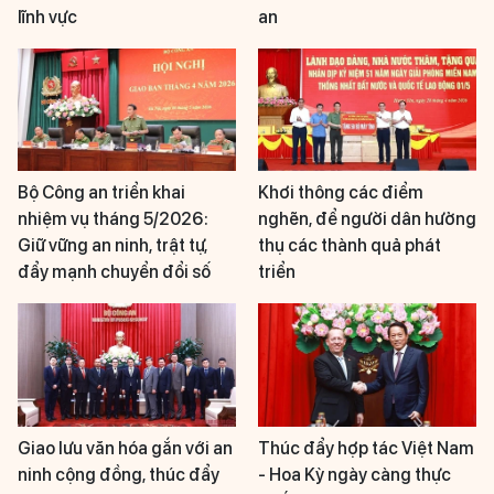
lĩnh vực
an
Bộ Công an triển khai
Khơi thông các điểm
nhiệm vụ tháng 5/2026:
nghẽn, để người dân hưởng
Giữ vững an ninh, trật tự,
thụ các thành quả phát
đẩy mạnh chuyển đổi số
triển
Giao lưu văn hóa gắn với an
Thúc đẩy hợp tác Việt Nam
ninh cộng đồng, thúc đẩy
- Hoa Kỳ ngày càng thực