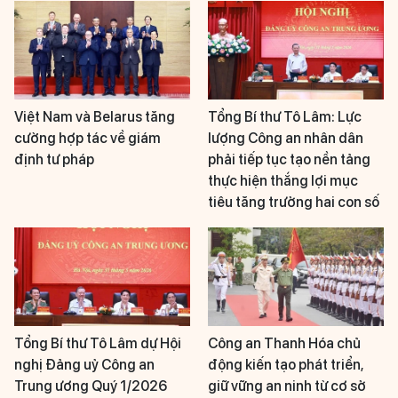
Việt Nam và Belarus tăng
Tổng Bí thư Tô Lâm: Lực
cường hợp tác về giám
lượng Công an nhân dân
định tư pháp
phải tiếp tục tạo nền tảng
thực hiện thắng lợi mục
tiêu tăng trưởng hai con số
Tổng Bí thư Tô Lâm dự Hội
Công an Thanh Hóa chủ
nghị Đảng uỷ Công an
động kiến tạo phát triển,
Trung ương Quý 1/2026
giữ vững an ninh từ cơ sở