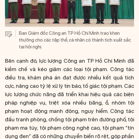
Ban Giám đốc Công an TP Hồ Chí Minh trao khen
thưởng cho các tập thể, cá nhân có thành tích xuất sắc
tại hội nghị.
Bên cạnh đó, lực lượng Công an TP Hồ Chí Minh đã
kiềm chế và kéo giảm các loại tội phạm. Công tác
điều tra, khám phá án đạt được nhiều kết quả tích
cực, nâng cao tỷ lệ xử lý tin báo, tố giác tội phạm. Các
lực lượng chức năng đã triển khai hiệu quả các biện
pháp nghiệp vụ, triệt xóa nhiều băng, ổ, nhóm tội
phạm hoạt động manh động, nguy hiểm. Công tác
đấu tranh phòng, chống tội phạm trên đường phố, tội
phạm ma túy, tội phạm công nghệ cao, tội phạm “tín
dụng đen” đã có những chuyển biến rõ rệt, góp phần