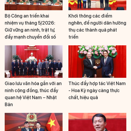
Bộ Công an triển khai
Khơi thông các điểm
nhiệm vụ tháng 5/2026:
nghẽn, để người dân hưởng
Giữ vững an ninh, trật tự,
thụ các thành quả phát
đẩy mạnh chuyển đổi số
triển
Giao lưu văn hóa gắn với an
Thúc đẩy hợp tác Việt Nam
ninh cộng đồng, thúc đẩy
- Hoa Kỳ ngày càng thực
quan hệ Việt Nam – Nhật
chất, hiệu quả
Bản