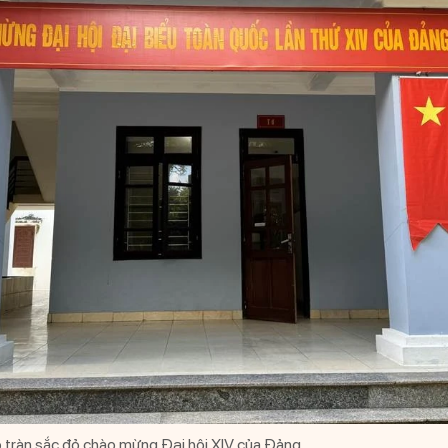
 tràn sắc đỏ chào mừng Đại hội XIV của Đảng.