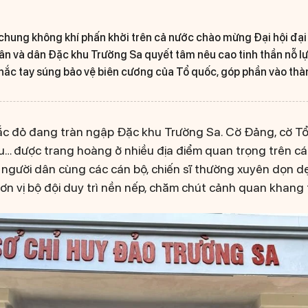
chung không khí phấn khởi trên cả nước chào mừng Đại hội đại 
ân và dân Đặc khu Trường Sa quyết tâm nêu cao tinh thần nỗ lực
 chắc tay súng bảo vệ biên cương của Tổ quốc, góp phần vào thà
ắc đỏ đang tràn ngập Đặc khu Trường Sa. Cờ Đảng, cờ T
u… được trang hoàng ở nhiều địa điểm quan trọng trên cá
 người dân cùng các cán bộ, chiến sĩ thường xuyên dọn dẹp
ơn vị bộ đội duy trì nền nếp, chăm chút cảnh quan khang 