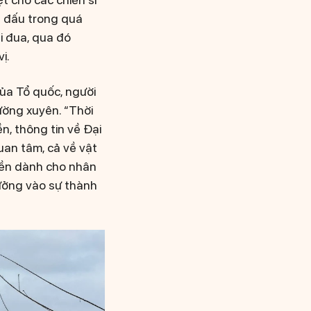
n đấu trong quá
i đua, qua đó
ị.
của Tổ quốc, người
hường xuyên. “Thời
n, thông tin về Đại
uan tâm, cả về vật
liền dành cho nhân
tưởng vào sự thành