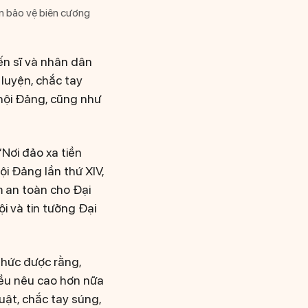
ần bảo vệ biên cương
ến sĩ và nhân dân
 luyện, chắc tay
hội Đảng, cũng như
Nơi đảo xa tiền
ội Đảng lần thứ XIV,
m an toàn cho Đại
ội và tin tưởng Đại
thức được rằng,
đều nêu cao hơn nữa
huật, chắc tay súng,