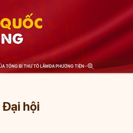
N QUỐC
ẢNG
CỦA TỔNG BÍ THƯ TÔ LÂM
ĐA PHƯƠNG TIỆN
Đại hội