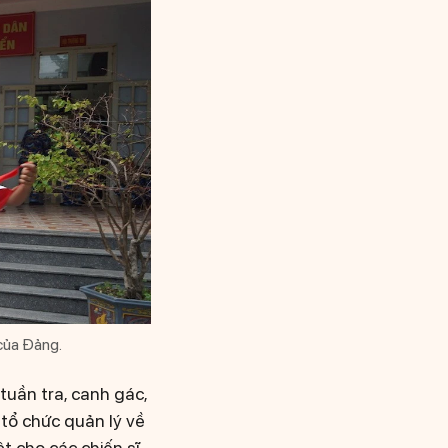
của Đảng.
tuần tra, canh gác,
 tổ chức quản lý về
t cho các chiến sĩ