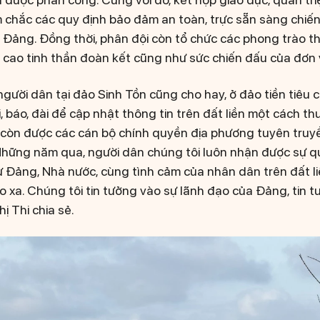
 chắc các quy định bảo đảm an toàn, trực sẵn sàng chiế
i Đảng. Đồng thời, phân đội còn tổ chức các phong trào th
ao tinh thần đoàn kết cũng như sức chiến đấu của đơn v
 người dân tại đảo Sinh Tồn cũng cho hay, ở đảo tiền tiêu 
i, báo, đài để cập nhật thông tin trên đất liền một cách t
i còn được các cán bộ chính quyền địa phương tuyên truyề
Những năm qua, người dân chúng tôi luôn nhận được sự q
từ Đảng, Nhà nước, cùng tình cảm của nhân dân trên đất 
o xa. Chúng tôi tin tưởng vào sự lãnh đạo của Đảng, tin 
hị Thi chia sẻ.