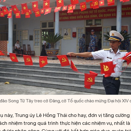
ĩ đảo Song Tử Tây treo cờ Đảng, cờ Tổ quốc chào mừng Đại hội XIV 
ụ này, Trung úy Lê Hồng Thái cho hay, đơn vị tăng cường 
ách nhiệm trong quá trình thực hiện các nhiệm vụ, nhất là
n được phân công. Cùng với đó, kết hợp giáo dục, quán triệ