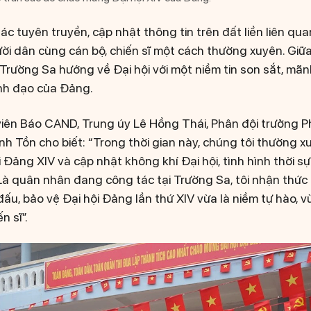
ác tuyên truyền, cập nhật thông tin trên đất liền liên qu
ười dân cùng cán bộ, chiến sĩ một cách thường xuyên. Giữ
rường Sa hướng về Đại hội với một niềm tin son sắt, mãnh 
ãnh đạo của Đảng.
viên Báo CAND, Trung úy Lê Hồng Thái, Phân đội trưởng P
nh Tồn cho biết: “Trong thời gian này, chúng tôi thường 
i Đảng XIV và cập nhật không khí Đại hội, tình hình thời 
 Là quân nhân đang công tác tại Trường Sa, tôi nhận thức
ấu, bảo vệ Đại hội Đảng lần thứ XIV vừa là niềm tự hào, v
n sĩ”.