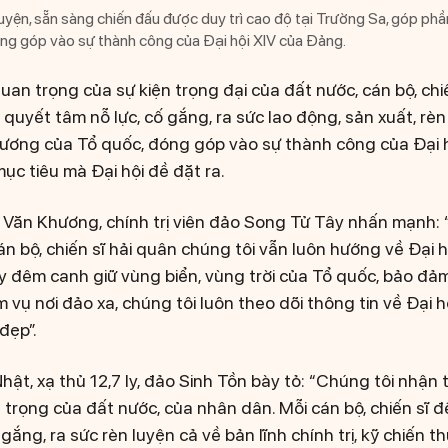
uyện, sẵn sàng chiến đấu được duy trì cao độ tại Trường Sa, góp ph
ng góp vào sự thành công của Đại hội XIV của Đảng.
uan trọng của sự kiện trọng đại của đất nước, cán bộ, chi
uyết tâm nỗ lực, cố gắng, ra sức lao động, sản xuất, rèn
cương của Tổ quốc, đóng góp vào sự thành công của Đại 
ục tiêu mà Đại hội đề đặt ra.
ăn Khương, chính trị viên đảo Song Tử Tây nhấn mạnh: “
án bộ, chiến sĩ hải quân chúng tôi vẫn luôn hướng về Đại h
 đêm canh giữ vùng biển, vùng trời của Tổ quốc, bảo đả
m vụ nơi đảo xa, chúng tôi luôn theo dõi thông tin về Đại h
đẹp”.
ật, xạ thủ 12,7 ly, đảo Sinh Tồn bày tỏ: “Chúng tôi nhận 
n trọng của đất nước, của nhân dân. Mỗi cán bộ, chiến sĩ 
 gắng, ra sức rèn luyện cả về bản lĩnh chính trị, kỹ chiến t