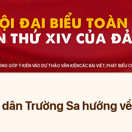
ỘI ĐẠI BIỂU TOÀ
N THỨ XIV CỦA Đ
NG GÓP Ý KIẾN VÀO DỰ THẢO VĂN KIỆN
CÁC BÀI VIẾT, PHÁT BIỂU 
 dân Trường Sa hướng về 