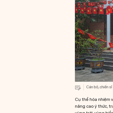
Cán bộ, chiến s
Cụ thể hóa nhiệm v
nâng cao ý thức, tr
vùng trời, vùng biể