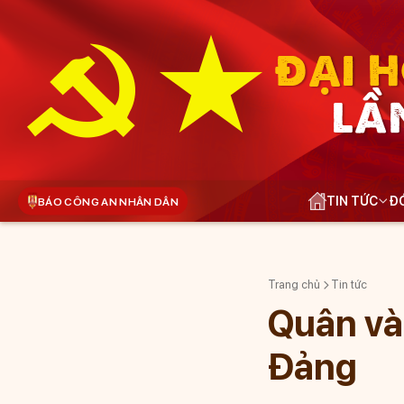
ĐẠI H
LẦ
TIN TỨC
ĐÓ
BÁO CÔNG AN NHÂN DÂN
Trang chủ
Tin tức
Quân và
Đảng