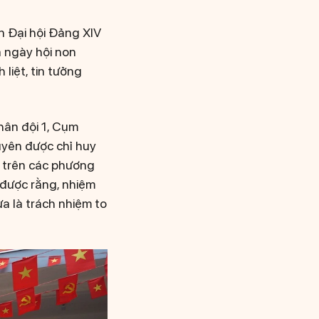
an Đại hội Đảng XIV
a ngày hội non
liệt, tin tưởng
hân đội 1, Cụm
xuyên được chỉ huy
sự trên các phương
 được rằng, nhiệm
ừa là trách nhiệm to