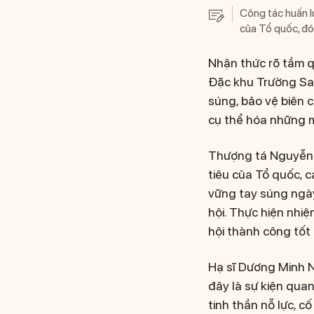
Công tác huấn l
của Tổ quốc, đó
Nhận thức rõ tầm q
Đặc khu Trường Sa q
súng, bảo vệ biên 
cụ thể hóa những m
Thượng tá Nguyễn V
tiêu của Tổ quốc, c
vững tay súng ngày
hội. Thực hiện nhiệ
hội thành công tốt 
Hạ sĩ Dương Minh Nh
đây là sự kiện qua
tinh thần nỗ lực, cố