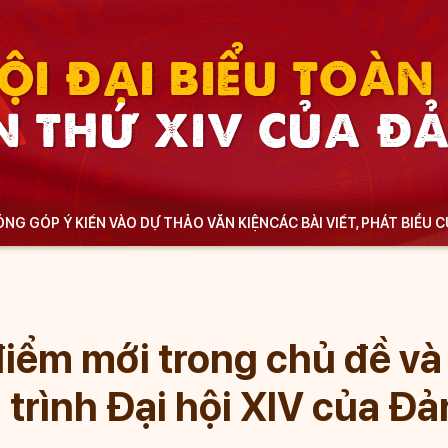
ỘI ĐẠI BIỂU TOÀ
N THỨ XIV CỦA Đ
NG GÓP Ý KIẾN VÀO DỰ THẢO VĂN KIỆN
CÁC BÀI VIẾT, PHÁT BIỂU 
iểm mới trong chủ đề và
 trình Đại hội XIV của Đ