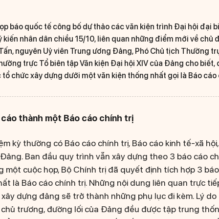
họp báo quốc tế công bố dự thảo các văn kiện trình Đại hội đại b
ý kiến nhân dân chiều 15/10, liên quan những điểm mới về chủ đ
Tấn, nguyên Uỷ viên Trung ương Đảng, Phó Chủ tịch Thường tr
ường trực Tổ biên tập Văn kiện Đại hội XIV của Đảng cho biết, đ
 tổ chức xây dựng dưới một văn kiện thống nhất gọi là Báo cáo c
cáo thành một Báo cáo chính trị
ệm kỳ thường có Báo cáo chính trị, Báo cáo kinh tế-xã hội
Đảng. Ban đầu quy trình vẫn xây dựng theo 3 báo cáo ch
 một cuộc họp, Bộ Chính trị đã quyết định tích hợp 3 báo
t là Báo cáo chính trị. Những nội dung liên quan trực tiế
và xây dựng đảng sẽ trở thành những phụ lục đi kèm. Lý d
 chủ trương, đường lối của Đảng đều được tập trung thố