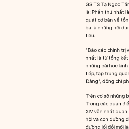
GS.TS Tạ Ngọc Tấn 
là: Phần thứ nhất l
quát cơ bản về tổn
ba là những nội du
tiêu.
"Báo cáo chính trị 
nhất là từ tổng kết
những bài học kinh
tiếp, tập trung qu
Đảng", đồng chí ph
Trên cơ sở những bà
Trong các quan điểm
XIV vẫn nhất quán 
hội và con đường đi 
đường lối đổi mới l