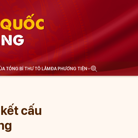
N QUỐC
ẢNG
CỦA TỔNG BÍ THƯ TÔ LÂM
ĐA PHƯƠNG TIỆN
 kết cấu
ảng