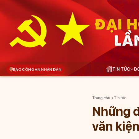
ĐẠI H
LẦ
TIN TỨC
ĐÓ
BÁO CÔNG AN NHÂN DÂN
Trang chủ
Tin tức
Những đ
văn kiện