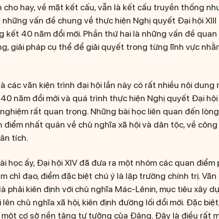
cho hay, về mặt kết cấu, vẫn là kết cấu truyền thống như
à những vấn đề chung về thực hiện Nghị quyết Đại hội XIII
g kết 40 năm đổi mới. Phần thứ hai là những vấn đề quan 
ng, giải pháp cụ thể để giải quyết trong từng lĩnh vực n
và các văn kiện trình đại hội lần này có rất nhiều nội dung
 40 năm đổi mới và quá trình thực hiện Nghị quyết Đại hội X
 nghiệm rất quan trọng. Những bài học liên quan đến lòng 
an điểm nhất quán về chủ nghĩa xã hội và dân tộc, về côn
ân tích.
i học ấy, Đại hội XIV đã đưa ra một nhóm các quan điểm p
 chỉ đạo, điểm đặc biệt chú ý là lập trường chính trị. Văn 
là phải kiên định với chủ nghĩa Mác-Lênin, mục tiêu xây d
lên chủ nghĩa xã hội, kiên định đường lối đổi mới. Đặc biệt,
à một cơ sở nền tảng tư tưởng của Đảng. Đây là điều rất mớ