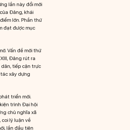
ng lần này đổi mới
 của Đảng, khái
điểm lớn. Phần thứ
hằm đạt được mục
 mớ. Vấn đề mới thứ
III, Đảng rút ra
dân, tiếp cận trực
g tác xây dựng
hát triển mới.
kiện trình Đại hội
ựng chủ nghĩa xã
 coi lý luận về
i, lần đầu tiên