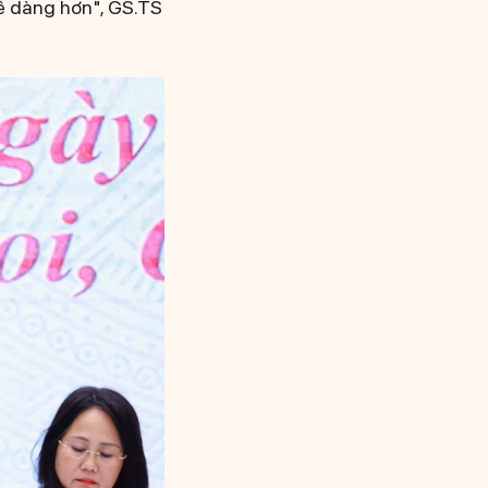
dễ dàng hơn", GS.TS