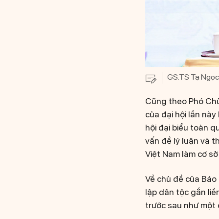
GS.TS Tạ Ngọc T
Cũng theo Phó Chủ 
của đại hội lần này
hội đại biểu toàn 
vấn đề lý luận và 
Việt Nam làm cơ sở 
Về chủ đề của Báo 
lập dân tộc gắn liề
trước sau như một 