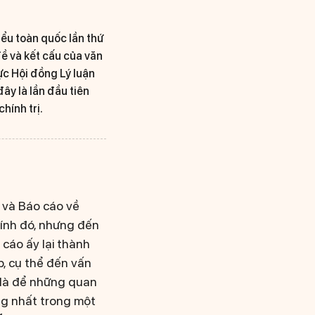
iểu toàn quốc lần thứ
ề và kết cấu của văn
ực Hội đồng Lý luận
ây là lần đầu tiên
hính trị.
, và Báo cáo về
ính đó, nhưng đến
 cáo ấy lại thành
p, cụ thể đến vấn
o là để những quan
ng nhất trong một